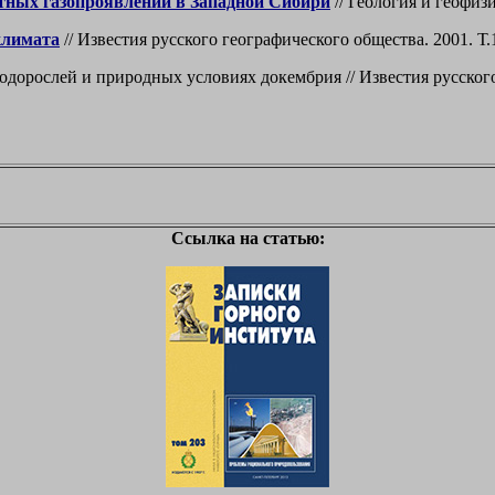
стных газопроявлений в Западной Сибири
// Геология и геофизи
климата
// Известия русского географического общества. 2001. Т.
дорослей и природных условиях докембрия // Известия русского 
Ссылка на статью: