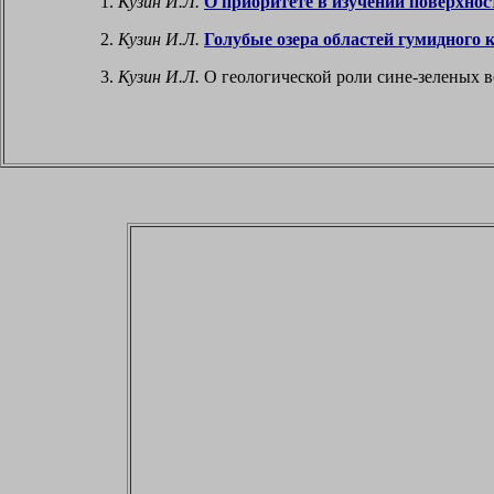
1.
Кузин И.Л.
О приоритете в изучении поверхно
2.
Кузин И.Л.
Голубые озера областей гумидного 
3.
Кузин И.Л.
О геологической роли сине-зеленых во