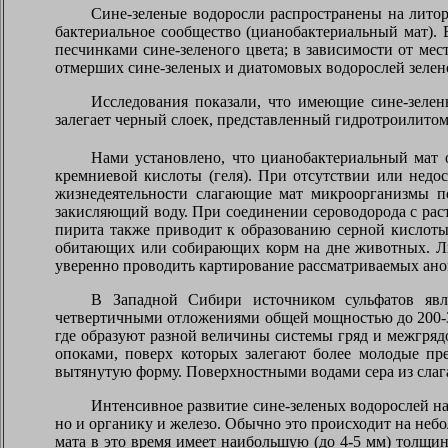
Сине-зеленые водоросли распространены на литор
бактериальное сообщество (цианобактериальный мат).
песчинками сине-зеленого цвета; в зависимости от мест
отмерших сине-зеленых и диатомовых водорослей зелено
Исследования показали, что имеющие сине-зеле
залегает черный слоек, представленный гидротроилитом
Нами установлено, что цианобактериальный мат о
кремниевой кислоты (геля). При отсутствии или недос
жизнедеятельности слагающие мат микроорганизмы по
закисляющий воду. При соединении сероводорода с рас
пирита также приводит к образованию серной кислоты
обитающих или собирающих корм на дне животных. Лиш
уверенно проводить картирование рассматриваемых ано
В Западной Сибири источником сульфатов явл
четвертичными отложениями общей мощностью до 200-3
где образуют разной величины системы гряд и межгря
опоками, поверх которых залегают более молодые п
вытянутую форму. Поверхностными водами сера из слаг
Интенсивное развитие сине-зеленых водорослей на
но и органику и железо. Обычно это происходит на неб
мата в это время имеет наибольшую (до 4-5 мм) толщин