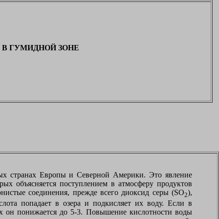
 В ГУМИДНОЙ ЗОНЕ
тых странах Европы и Северной Америки. Это явление
орых объясняется поступлением в атмосферу продуктов
рнистые соединения, прежде всего диоксид серы (
SO
),
2
лота попадает в озера и подкисляет их воду. Если в
ах он понижается до 5-3. Повышение кислотности воды