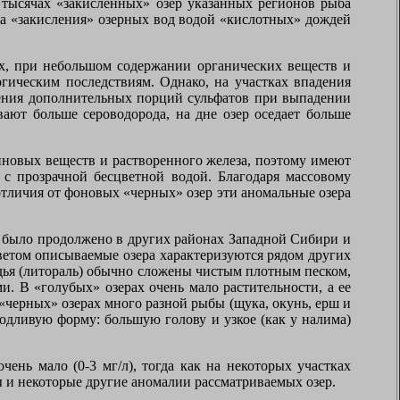
 тысячах «закисленных» озер указанных регионов рыба
са «закисления» озерных вод водой «кислотных» дождей
х, при небольшом содержании органических веществ и
гическим последствиям. Однако, на участках впадения
пления дополнительных порций сульфатов при выпадении
ают больше сероводорода, на дне озер оседает больше
иновых веществ и растворенного железа, поэтому имеют
 с прозрачной бесцветной водой. Благодаря массовому
 отличия от фоновых «черных» озер эти аномальные озера
е было продолжено в других районах Западной Сибири и
цветом описываемые озера характеризуются рядом других
одья (литораль) обычно сложены чистым плотным песком,
. В «голубых» озерах очень мало растительности, а ее
 «черных» озерах много разной рыбы (щука, окунь, ерш и
родливую форму: большую голову и узкое (как у налима)
ень мало (0-3 мг/л), тогда как на некоторых участках
ны и некоторые другие аномалии рассматриваемых озер.