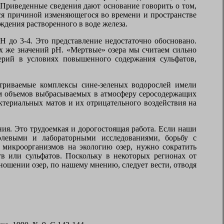
 Приведенные сведения дают основание говорить о том,
ся причиной изменяющегося во времени и пространстве
ждения растворенного в воде железа.
рН до 3-4. Это представление недостаточно обосновано.
х же значений рН. «Мертвые» озера мы считаем сильно
терий в условиях повышенного содержания сульфатов,
атриваемые комплексы сине-зеленых водорослей имели
ем объемов выбрасываемых в атмосферу серосодержащих
ктериальных матов и их отрицательного воздействия на
ия. Это трудоемкая и дорогостоящая работа. Если наши
полевыми и лабораторными исследованиями, борьбу с
х микроорганизмов на экологию озер, нужно сократить
в или сульфатов. Поскольку в некоторых регионах от
ношении озер, по нашему мнению, следует вести, отводя