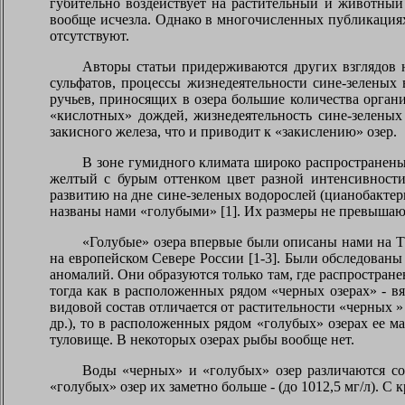
губительно воздействует на растительный и животный
вообще исчезла. Однако в многочисленных публикациях
отсутствуют.
Авторы статьи придерживаются других взглядов 
сульфатов, процессы жизнедеятельности сине-зеленых
ручьев, приносящих в озера большие количества орган
«кислотных» дождей, жизнедеятельность сине-зеленых
закисного железа, что и приводит к «закислению» озер.
В зоне гумидного климата широко распространены
желтый с бурым оттенком цвет разной интенсивности.
развитию на дне сине-зеленых водорослей (цианобактери
названы нами «голубыми» [1]. Их размеры не превышают 
«Голубые» озера впервые были описаны нами на Та
на европейском Севере России [1-3]. Были обследованы
аномалий. Они образуются только там, где распростран
тогда как в расположенных рядом «черных озерах» - в
видовой состав отличается от растительности «черных »
др.), то в расположенных рядом «голубых» озерах ее м
туловище. В некоторых озерах рыбы вообще нет.
Воды «черных» и «голубых» озер различаются сод
«голубых» озер их заметно больше - (до 1012,5 мг/л). 