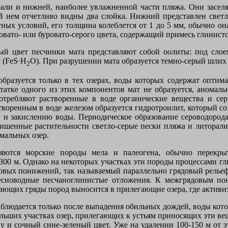
али и нижней, наиболее увлажненной части пляжа. Они заселя
 В нем отчетливо видны два слойка. Нижний представлен светл
ных условий, его толщина колеблется от 1 до 5 мм, обычно она
вато- или буровато-серого цвета, содержащий примесь глинисто
ный цвет песчинки мата представляют собой оолиты: под сло
 (
FeS
·
H
O
). При разрушении мата образуется темно-серый шлих 
2
бразуется только в тех озерах, воды которых содержат оптима
татке одного из этих компонентов мат не образуется, аномаль
требляют растворенные в воде органические вещества и сер
творенным в воде железом образуется гидротроилит, который со
 и закислению воды. Периодическое образование сероводорода 
енные растительности светло-серые пески пляжа и литорали 
мальных озер.
яются морские породы мела и палеогена, обычно перекр
00 м. Однако на некоторых участках эти породы процессами гл
довых понижений, так называемый параллельно грядовый рельеф
ресноводные песчаноглинистые отложения. К межгрядовым по
ающих гряды пород выносится в прилегающие озера, где активиз
блюдается только после выпадения обильных дождей, воды кото
ольших участках озер, прилегающих к устьям приносящих эти ве
у и сочный сине-зеленый цвет. Уже на удалении 100-150 м от эт