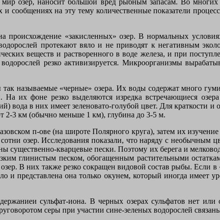
 мир озер, наносит большой вред рыбным запасам. Во многих
 и сообщениях на эту тему количественные показатели процес
на происхождение «закисленных» озер. В нормальных условия
 водорослей протекают вяло и не приводят к негативным эколо
ических веществ и растворенного в воде железа, и при посту
 водорослей резко активизируется. Микроорганизмы вырабатыв
 так называемые «черные» озера. Их воды содержат много гум
 На их фоне резко выделяются изредка встречающиеся озера
й) вода в них имеет зеленовато-голубой цвет. Для краткости и
2-3 км (обычно меньше 1 км), глубина до 3-5 м.
зовском п-ове (на широте Полярного круга), затем их изучени
 сотни озер. Исследования показали, что наряду с необычным 
ены существенно-кварцевые пески. Поэтому их берега и мелков
язким глинистым песком, обогащенным растительными остатками
 озер. В них также резко сокращен видовой состав рыбы. Если в
ало и представлена она только окунем, который иногда имеет у
ержаниеи сульфат-иона. В черных озерах сульфатов нет или оч
С круговоротом серы при участии сине-зеленых водорослей связа