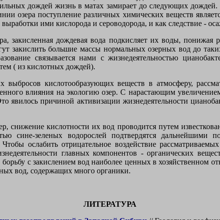
обильных дождей жизнь в матах замирает до следующих дождей.
линии озера поступление различных химических веществ являет
 выработки ими кислорода и сероводорода, и как следствие - оса
зера, закисленная дождевая вода подкисляет их воды, понижая 
огут закислить большие массы нормальных озерных вод до таки
азование связывается нами с жизнедеятельностью цианобак
ем ( из кислотных дождей).
ных выбросов кислотообразующих веществ в атмосферу, рассм
венного влияния на экологию озер. С нарастающим увеличени
 Это явилось причиной активизации жизнедеятельности цианоба
р, снижение кислотности их вод проводится путем известкован
стью сине-зеленых водорослей подтвердятся дальнейшими 
 Чтобы ослабить отрицательное воздействие рассматриваемы
знедеятельности главных компонентов - органических вещест
, борьбу с закислением вод наиболее ценных в хозяйственном от
тных вод, содержащих много органики.
ЛИТЕРАТУРА