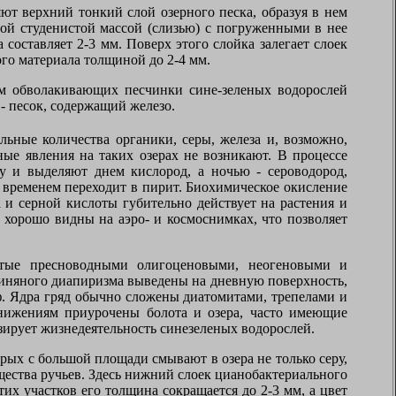
ют верхний тонкий слой озерного песка, образуя в нем
ой студенистой массой (слизью) с погруженными в нее
 составляет 2-3 мм. Поверх этого слойка залегает слоек
го материала толщиной до 2-4 мм.
ем обволакивающих песчинки сине-зеленых водорослей
- песок, содержащий железо.
льные количества органики, серы, железа и, возможно,
ные явления на таких озерах не возникают. В процессе
у и выделяют днем кислород, а ночью - сероводород,
 временем переходит в пирит. Биохимическое окисление
и серной кислоты губительно действует на растения и
хорошо видны на аэро- и космоснимках, что позволяет
ытые пресноводными олигоценовыми, неогеновыми и
иняного диапиризма выведены на дневную поверхность,
. Ядра гряд обычно сложены диатомитами, трепелами и
нижениям приурочены болота и озера, часто имеющие
ирует жизнедеятельность синезеленых водорослей.
рых с большой площади смывают в озера не только серу,
щества ручьев. Здесь нижний слоек цианобактериального
их участков его толщина сокращается до 2-3 мм, а цвет