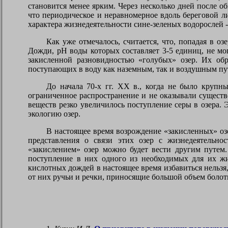
становится менее ярким. Через несколько дней после 
что периодическое и неравномерное вдоль береговой 
характера жизнедеятельности сине-зеленых водорослей -
Как уже отмечалось, считается, что, попадая в о
Дожди, рН воды которых составляет 3-5 единиц, не м
закисленной разновидностью «голубых» озер. Их обр
поступающих в воду как наземным, так и воздушным пут
До начала 70-х гг. ХХ в., когда не было круп
ограниченное распространение и не оказывали сущест
веществ резко увеличилось поступление серы в озера.
экологию озер.
В настоящее время возрождение «закисленных» озе
представления о связи этих озер с жизнедеятельно
«закислением» озер можно будет вести другим путем.
поступление в них одного из необходимых для их жи
кислотных дождей в настоящее время избавиться нельзя
от них ручьи и речки, приносящие большой объем боло