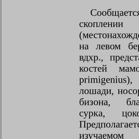
Сообщае
скоплении
(местонахожд
на левом бе
вдхр., предс
костей мам
primigenius)
лошади, носо
бизона, бла
сурка, цо
Предполагае
изучаемом 