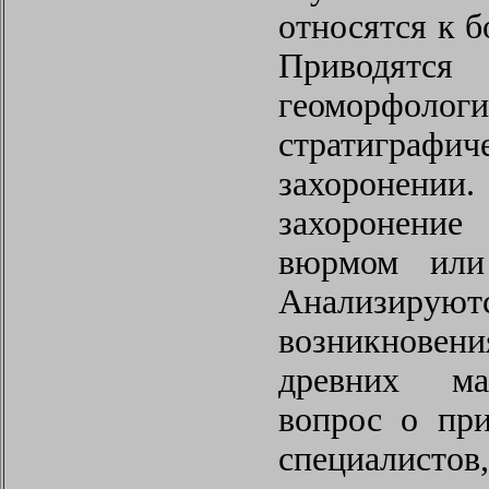
относятся к б
Приводятся
геоморфо
стратиграфи
захоронении
захоронение
вюрмом или 
Анализир
возникнов
древних ма
вопрос о пр
специалис