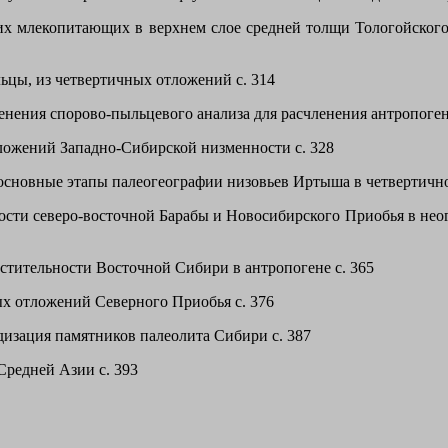
их млекопитающих в верхнем слое средней толщи Тологойского 
ьцы, из четвертичных отложений с. 314
ения спорово-пыльцевого анализа для расчленения антропоге
ожений Западно-Сибирской низменности с. 328
основные этапы палеогеографии низовьев Иртыша в четвертично
сти северо-восточной Барабы и Новосибирского Приобья в нео
стительности Восточной Сибири в антропогене с. 365
 отложений Северного Приобья с. 376
дизация памятников палеолита Сибири с. 387
Средней Азии с. 393