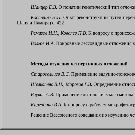
Шанцер Е.В.
О понятии генетический тип отложен
Костенко Н.П.
Опыт реконструкции путей перено
Шаня и Памира) с. 422
Ремизов И.Н., Ковалев П.В.
К вопросу о происхож
Волков
И.
А.
Покровные лёссовидные отложения юг
Методы изучения четвертичных отложений
Старосельцев В.С.
Применение валунно-поисковог
Шелкопляс В.Н., Морозов Г.В.
Определение относи
Раукас А.В.
Применение литологического метода и
Каргодина В.А.
К вопросу о рабочем микрофотогр
Решение Всесоюзного совещания по изучению чет