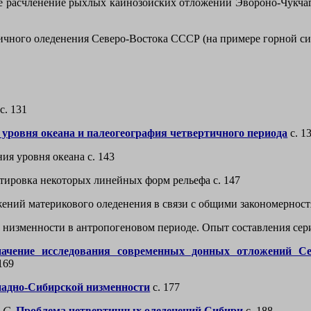
 расчленение рыхлых кайнозойских отложений Эвороно-Чукчаг
чного оледенения Северо-Востока СССР (на примере горной сис
с. 131
уровня океана и палеогеография четвертичного периода
с. 1
ия уровня океана с. 143
тировка некоторых линейных форм рельефа с. 147
ений материкового оледенения в связи с общими закономерност
низменности в антропогеновом периоде. Опыт составления сери
начение исследования современных донных отложений Се
169
падно-Сибирской низменности
с. 177
.С.
Проблема четвертичных оледенений Сибири
с. 188