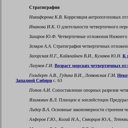
Стратиграфия
Никифорова К.В.
Корреляция антропогеновых отл
Иванова И.К.
О длительности четвертичного пери
Захаров Ю.Ф.
Четвертичные отложения Нижнего и 
Земцов А.А.
Стратиграфия четвертичных отложени
Загорская Н.Г., Кайялайнен В.И., Кулаков Ю.Н.
К 
Лазуков Г.И.
Возраст морских четвертичных от
Гольберт А.В., Гудина В.И., Левковская Г.М.
Неко
Западной Сибири
с. 63
Попов А.И.
Сопоставление опорных разрезов четв
Яхимович В.Л.
Плиоцен и эоплейстоцен Предураль
Лидер В.А.
Основные закономерности строения че
Алферов Г.Ю., Когай Н.А., Скворцов Ю.А., Тетюхи