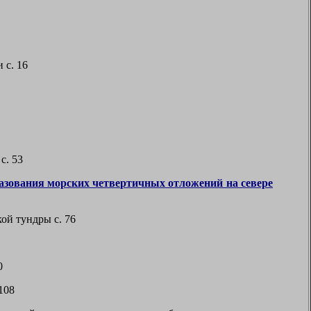
 с. 16
с. 53
разования морских четвертичных отложений на севере
ой тундры с. 76
0
108