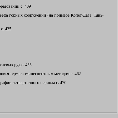
разований с. 409
ьефа горных сооружений (на примере Копет-Дага, Тянь-
с. 435
левых руд с. 455
ровья термолюминесцентным методом с. 462
рафии четвертичного периода с. 470