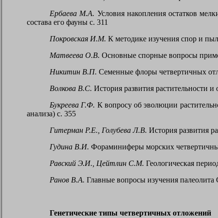
Ербаева М.А.
Условия накопления остатков мелк
состава его фауны с. 311
Покровская И.М.
К методике изучения спор и пыл
Матвеева О.В.
Основные спорные вопросы примен
Никитин В.П.
Семенные флоры четвертичных отл
Волкова В.С.
История развития растительности и 
Букреева Г.Ф.
К вопросу об эволюции растительно
анализа) с. 355
Гитерман Р.Е., Голубева Л.В.
История развития ра
Гудина В.И.
Фораминиферы морских четвертичных
Равский Э.И., Цейтлин С.М.
Геологическая перио
Ранов В.А.
Главные вопросы изучения палеолита 
Генетические типы четвертичных отложений