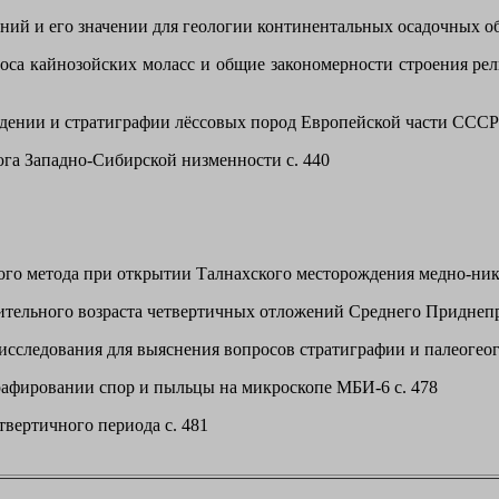
ий и его значении для геологии континентальных осадочных об
са кайнозойских моласс и общие закономерности строения рел
дении и стратиграфии лёссовых пород Европейской части СССР 
а Западно-Сибирской низменности с. 440
о метода при открытии Талнахского месторождения медно-нике
тельного возраста четвертичных отложений Среднего Приднеп
сследования для выяснения вопросов стратиграфии и палеогеог
афировании спор и пыльцы на микроскопе МБИ-6 с. 478
вертичного периода с. 481