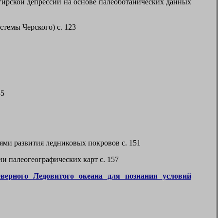
ирской депрессии на основе палеоботанических данных
темы Черского) с. 123
35
ями развития ледниковых покровов с. 151
и палеогеографических карт с. 157
верного Ледовитого океана для познания условий