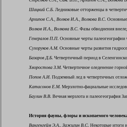
Шацкий С.Б.
Ледниковые отторженцы в четвертич
Архипов С.А., Волков И.А., Волкова В.С.
Основные 
Волков И.А., Волкова В.С.
Фазы обводнения внеле
Генералов П.П.
Основные черты палеогеографии С
Сухоруков
A
.М.
Основные черты развития гидросе
Базаров Д.Б.
Четвертичный период в Селенгинском
Хворостова З.М.
Четвертичное оледенение горной
Попов А.И.
Подземный лед в четвертичных отлож
Катасонов Е.М.
Мерзлотно-фациальные исследова
Баулин В.В.
Вечная мерзлота и палеогеография За
История фауны, флоры и ископаемого человек
Вангенгейм Э.А., Зажигин В.С.
Некоторые итоги и