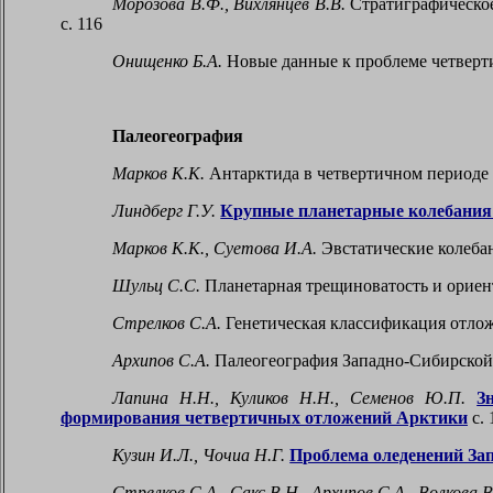
Морозова В.Ф., Вихлянцев В.В.
Стратиграфическое
с. 116
Онищенко Б.А.
Новые данные к проблеме четверти
Палеогеография
Марков К.К.
Антарктида в четвертичном периоде 
Линдберг Г.У.
Крупные планетарные колебания 
Марков К.К., Суетова И.А.
Эвстатические колебан
Шульц С.С.
Планетарная трещиноватость и ориен
Стрелков С.А.
Генетическая классификация отлож
Архипов С.А.
Палеогеография Западно-Сибирской 
Лапина Н.Н., Куликов Н.Н., Семенов Ю.П.
З
формирования четвертичных отложений Арктики
с. 
Кузин И.Л., Чочиа Н.Г.
Проблема оледенений За
Стрелков С.А., Сакс В.Н., Архипов С.А., Волкова В