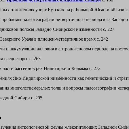
ных отложениях у юрт Еутских на р. Большой Юган и вблизи г.
проблемы палеогеографии четвертичного периода юга Западно-
дниковой полосы Западно-Сибирской низменности с. 227
еверного Урала в плиоцен-четвертичное время с. 242
ти и аккумуляции аллювия в антропогеновом периоде на восточно
 среднегорье с. 263
 части бассейнов рек Индигирки и Колымы с. 272
ениях Яно-Индигирской низменности как генетический и страти
ния многолетнемерзлых толщ и вопросы палеогеографии четвер
падной Сибири с. 295
а
зучения антропогеновой фауны млекопитающих Западной Сибир