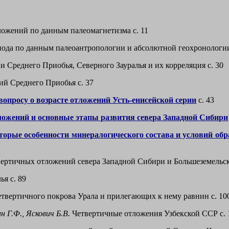
ожений по данным палеомагнетизма с. 11
ода по данным палеоантропологии и абсолютной геохронологии
Среднего Приобья, Северного Зауралья и их корреляция с. 30
й Среднего Приобья с. 37
вопросу о возрасте отложений Усть-енисейской серии
с. 43
ложений и основные этапы развития севера Западной Сибири
торые особенности минералогического состава и условий об
ертичных отложений севера Западной Сибири и Большеземельск
я с. 89
твертичного покрова Урала и прилегающих к нему равнин с. 10
н Г.Ф., Яскович Б.В.
Четвертичные отложения Узбекской ССР с. 