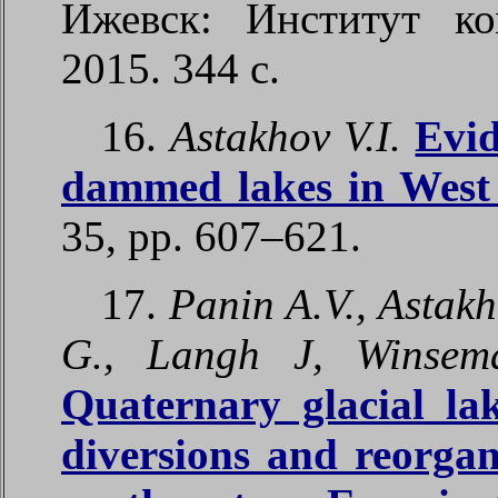
Ижевск
:
Институт ко
2015. 344
с
.
16.
Astakhov V.I.
Evid
dammed lakes in West 
35, pp. 607–621.
17.
Panin A.V., Astakh
G., Langh J, Winsem
Quaternary glacial lak
diversions and reorgani