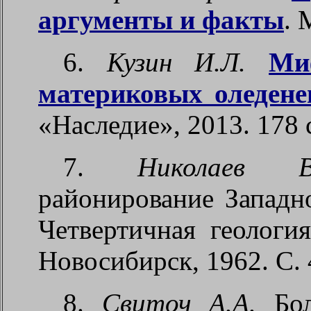
аргументы и факты
. 
6.
Кузин И.Л.
Ми
материковых оледене
«Наследие», 2013. 178 
7.
Николаев В
районирование Западн
Четвертичная геологи
Новосибирск, 1962. С. 
8.
Свиточ А.А.
Бол