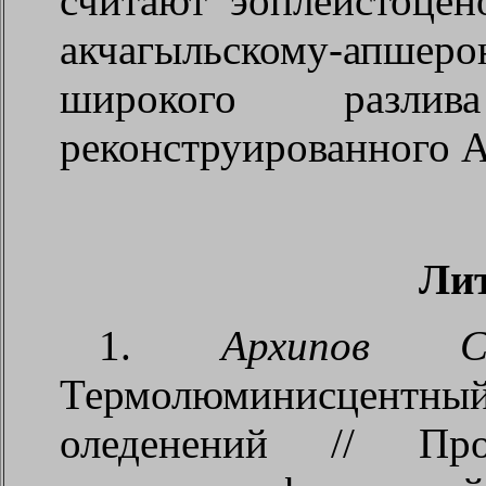
считают эоплейстоцен
акчагыльскому-апшер
широкого разли
реконструированного А
Ли
1.
Архипов С
Термолюминисцентный
оледенений // Пр