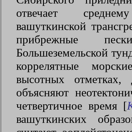
отвечает средне
вашуткинской трансгр
прибрежные пе
Большеземельской тунд
коррелятные морски
высотных отметках,
объясняют неотектон
четвертичное время [
вашуткинских образ