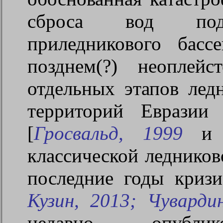
сброса вод подп
приледникового бас
позднем(?) неоплей
отдельных этапов лед
территорий Евразии
[
Гросвальд, 1999
и д
классической леднико
последние годы кризи
Кузин, 2013; Чуварди
недавно опублик