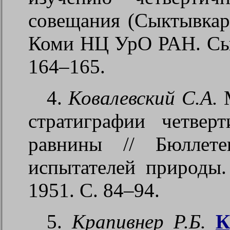
совещания (Сыктывкар,
Коми НЦ УрО РАН. Сык
164–165.
4.
Ковалевский С.А.
М
стратиграфии четвер
равнины // Бюллете
испытателей природы.
1951. С. 84–94.
5.
Крапивнер Р.Б.
К