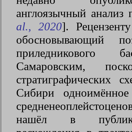
англоязычный анализ 
al
., 2020
]. Рецензент
обосновывающий поз
приледникового б
Самаровским, пос
стратиграфических с
Сибири одноимённое
средненеоплейстоцен
нашёл в публика