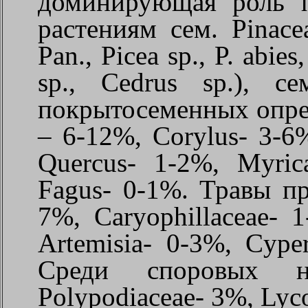
доминирующая роль 
растениям сем.
Pinace
Pan., Picea sp., P. abies, 
sp., Cedrus sp.),
се
покрытосеменных опр
– 6-12%, Corylus- 3-6%
Quercus- 1-2%, Myric
Fagus- 0-1%.
Травы
п
7%, Caryophillaceae- 
Artemisia- 0-3%, Cyper
Среди
споровых
Polypodiaceae- 3%, Ly