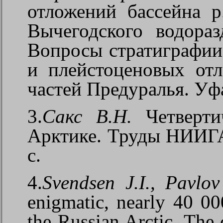
отложений бассейна 
Вычегодского водора
Вопросы стратиграфии
и плейстоценовых от
частей Предуралья. Уф
3.
Сакс В.Н.
Четверти
Арктике. Труды НИИГА,
с.
4.
Svendsen J.I., Pavlov
enigmatic, nearly 40 000
the Russian Arctic.
The 