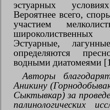
эстуарных условия
Вероятнее всего, спор
участием мелколис
широколиственных
Эстуарные, лагунн
определяются пресн
водными диатомеями [1
Авторы благодаря
Аникину (Горнодобыва
Сыктывкар) за провед
палинологических ис