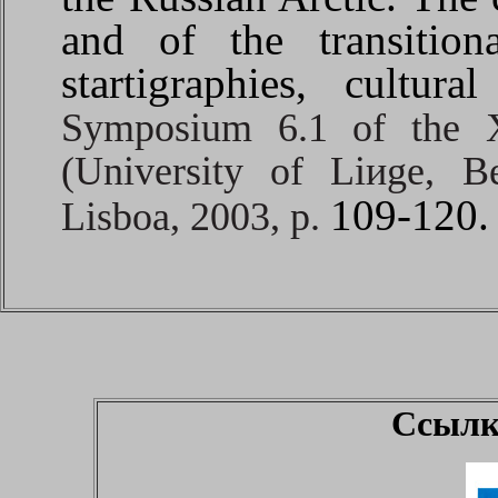
and of the transition
startigraphies, cultura
Symposium 6.1 of the 
(University of Li
и
ge, B
109-120.
Lisboa,
2003, p.
Ссылк