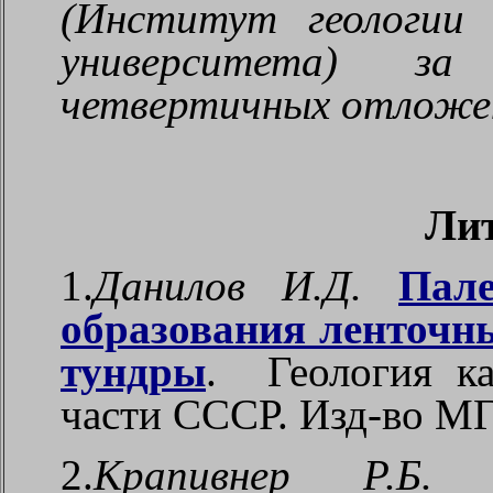
(Институт геологии 
университета) за
четвертичных отложе
Ли
1.
Данилов И.Д.
Пале
образования ленточн
тундры
.
Геология к
части СССР. Изд-во МГУ
2.
Крапивнер Р.Б