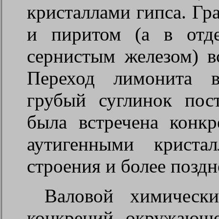
кристаллами гипса. Гр
и пиритом (а в отд
сернистым железом) вс
Переход лимонита 
грубый суглинок пос
была встречена конк
аутигенными криста
строения и более поздн
Валовой химическ
конкреций, окружающе