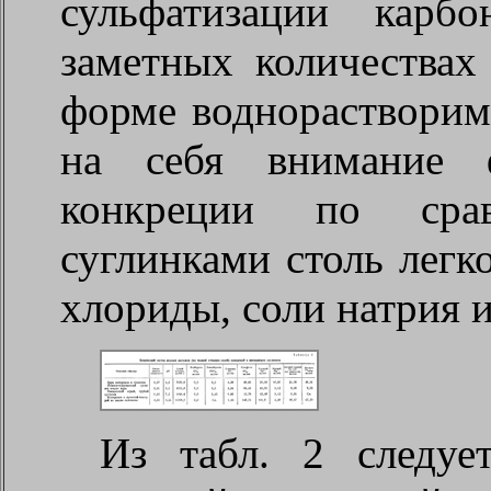
сульфатизации карб
заметных количества
форме воднорастворим
на себя внимание ф
конкреции по ср
суглинками столь легк
хлориды, соли натрия и
Из табл. 2 следуе