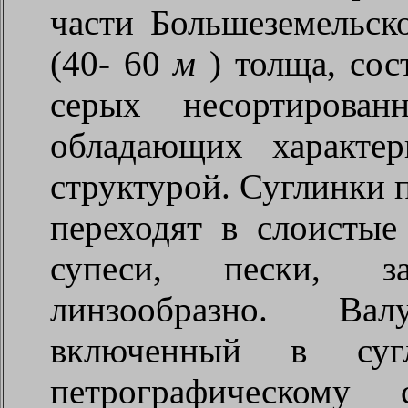
части Большеземельск
(40-
60
м
)
толща, со
серых несортирован
обладающих характер
структурой. Суглинки 
переходят в слоистые
супеси, пески, з
линзообразно. Валу
включенный в сугл
петрографическому