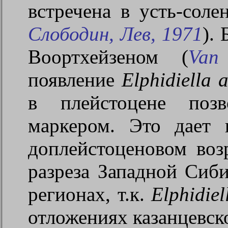
встречена в усть-соле
Слободин, Лев, 1971
).
Воортхейзеном (
Van
появление
Elphidiella
a
в плейстоцене позв
маркером. Это дает 
доплейстоценовом возр
разреза Западной Сиби
регионах, т.к.
Elphidiel
отложениях казанцевско