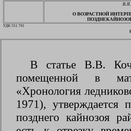
В.Я
О ВОЗРАСТНОЙ ИНТЕР
ПОЗДНЕКАЙНОЗО
УДК 551.791
В
статье В.В. Ко
помещенной в мат
«Хронология ледниково
1971), утверждается 
позднего кайнозоя ра
есть к отрезку време