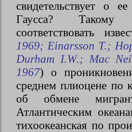
свидетельствует о е
Гаусса? Такому 
соответствовать изв
1969;
Einarsson
Т.;
Hop
Durham
I
.
W
.;
Mac
Nei
1967
) о проникновен
среднем плиоцене по 
об обмене мигра
Атлантическим океан
тихоокеанская по про