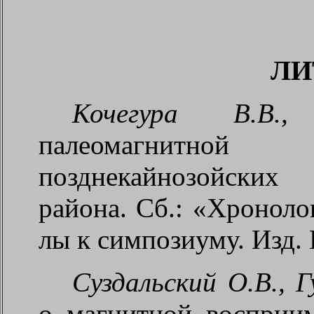
ЛИ
Кочегура В.В.
палеомагнитно
позднекайнозойских
района.
Сб.: «Хронолог
лы к симпозиуму. Изд. Г
Суздальский О.В., Г
о магнитной восприи