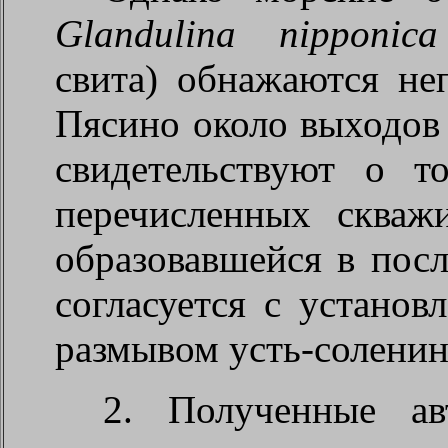
Glandulina
nipponica
свита) обнажаются неп
Пясино около выходов
свидетельствуют о т
перечисленных скважи
образовавшейся в посл
согласуется с устано
размывом усть-соленин
2. Полученные а