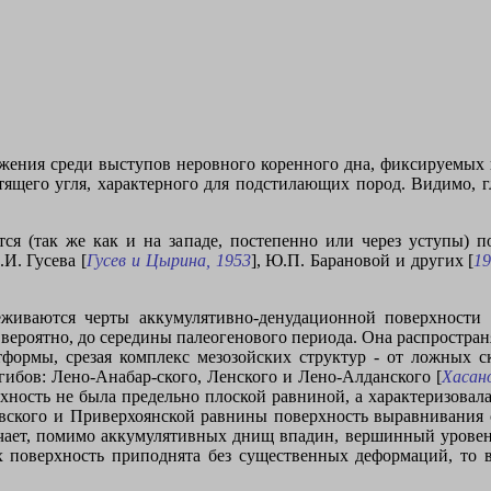
жения среди выступов неровного коренного дна, фиксируемых
тящего угля, характерного для подстилающих пород. Видимо, г
тся (так же как и на западе, постепенно или через уступы)
И. Гусева [
Гусев и Цырина, 1953
], Ю.П. Барановой и других [
1
еживаются черты аккумулятивно-денудационной поверхности 
 вероятно, до середины палеогенового периода. Она распростран
формы, срезая комплекс мезозойских структур - от ложных с
гибов: Лено-Анабар-ского, Ленского и Лено-Алданского [
Хасано
рхность не была предельно плоской равниной, а характеризова
овского и Приверхоянской равнины поверхность выравнивания с
вечает, помимо аккумулятивных днищ впадин, вершинный урове
х поверхность приподнята без существенных деформаций, то 