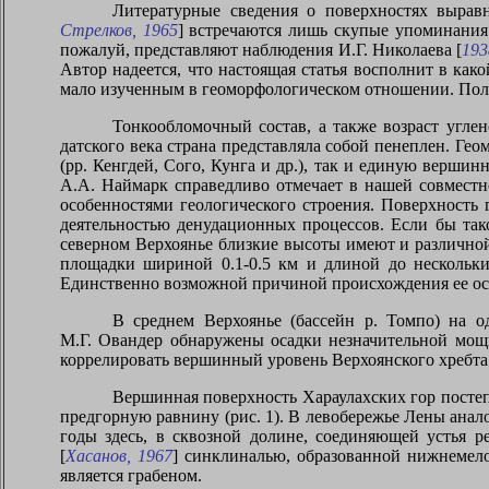
Литературные сведения о поверхностях вырав
Стрелков, 1965
] встречаются лишь скупые упоминания 
пожалуй, представляют наблюдения И.Г. Николаева [
193
Автор надеется, что настоящая статья восполнит в ка
мало изученным в геоморфологическом отношении. Пол
Тонкообломочный состав, а также возраст угле
датского века страна представляла собой пенеплен. Г
(pp. Кенгдей, Сого, Кунга и др.), так и единую верш
А.А. Наймарк справедливо отмечает в нашей совместно
особенностями геологического строения. Поверхность
деятельностью денудационных процессов. Если бы так
северном Верхоянье близкие высоты имеют и различно
площадки шириной 0.1-0.5 км и длиной до нескольки
Единственно возможной причиной происхождения ее ост
В среднем Верхоянье (бассейн р. Томпо) на о
М.Г. Овандер обнаружены осадки незначительной мощн
коррелировать вершинный уровень Верхоянского хребта
Вершинная поверхность Хараулахских гор постеп
предгорную равнину (рис. 1). В левобережье Лены анал
годы здесь, в сквозной долине, соединяющей устья р
[
Хасанов, 1967
] синклиналью, образованной нижнемело
является грабеном.