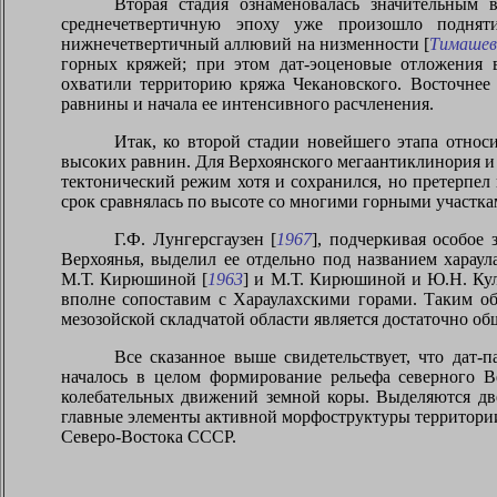
Вторая стадия ознаменовалась значительным
среднечетвертичную эпоху уже произошло поднят
нижнечетвертичный аллювий на низменности [
Тимашев
горных кряжей; при этом дат-эоценовые отложения 
охватили территорию кряжа Чекановского. Восточнее 
равнины и начала ее интенсивного расчленения.
Итак, ко второй стадии новейшего этапа относ
высоких равнин. Для Верхоянского мегаантиклинория и 
тектонический режим хотя и сохранился, но претерпел
срок сравнялась по высоте со многими горными участка
Г.Ф. Лунгерсгаузен [
1967
], подчеркивая особое
Верхоянья, выделил ее отдельно под названием харау
М.Т. Кирюшиной [
1963
] и М.Т. Кирюшиной и Ю.Н. Кул
вполне сопоставим с Хараулахскими горами. Таким о
мезозойской складчатой области является достаточно об
Все сказанное выше свидетельствует, что дат
началось в целом формирование рельефа северного В
колебательных движений земной коры. Выделяются две
главные элементы активной морфоструктуры территории.
Северо-Востока СССР.