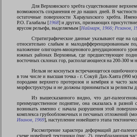
Для Верхоянского хребта существование верхнем
возможность сохранения ее до наших дней. В частности
остаточные поверхности Хараулахского хребта. Имею
Р.О. Галабалы [
1968
] и других, признающих присутствие
ярусом рельефа, выделяемым [
Наймарк, 1966; Резанов, 1
Стратиграфические данные указывают еще на од
относительно слабым и малодифференцированным под
наложение олигоцен-миоценового денудационного уровня
южных районах Верхоянья, где предшествующее подня
восточных склонах гор, располагающиеся на 200-300 м 
Нельзя не коснуться встречающегося ошибочного
в том числе и высшая точка - г. Сокуй Дах-Хаята (99
породами верхнего протерозоя и кембрия и часто зал
морфоструктуры и не должны приниматься за реликты 
Из вышесказанного видно, что дат-палеогено
преимущественное поднятие, она оказалась в разной 
возникать именно с начала разрушения этой поверхн
комплекса грубообломочных и песчаных отложений (мо
Иванов, 1969
], наступление новейшего этапа тектониче
Рассмотрение характера деформаций дат-палео
схеме новейшей тектоники (рис. 2), преобладающая ча