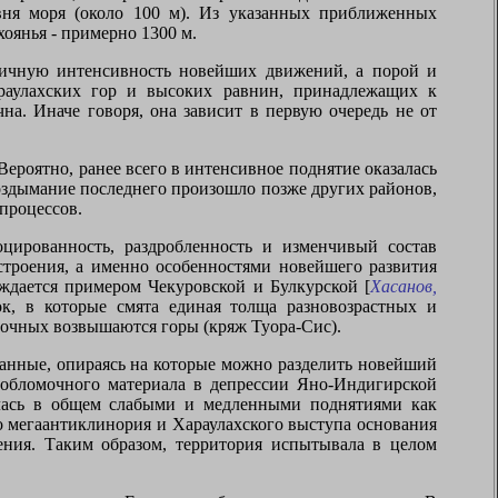
овня моря (около 100 м). Из указанных приближенных
оянья - примерно 1300 м.
личную интенсивность новейших движений, а порой и
раулахских гор и высоких равнин, принадлежащих к
на. Иначе говоря, она зависит в первую очередь не от
Вероятно, ранее всего в интенсивное поднятие оказалась
оздымание последнего произошло позже других районов,
процессов.
цированность, раздробленность и изменчивый состав
строения, а именно особенностями новейшего развития
рждается примером Чекуровской и Булкурской [
Хасанов,
ок, в которые смята единая толща разновозрастных и
сточных возвышаются горы (кряж Туора-Сис).
данные, опираясь на которые можно разделить новейший
бообломочного материала в депрессии Яно-Индигирской
алась в общем слабыми и медленными поднятиями как
о мегаантиклинория и Хараулахского выступа основания
ения. Таким образом, территория испытывала в целом