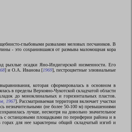
 щебнисто-глыбовыми развалами меловых песчаников. В
лины - это сохранившаяся от размыва маломощная кора
 под рыхлые осадки Яно-Индигирской низменности. Его
968
] и О.А. Иванова [
1969
], пестроцветные элювиальные
выравнивания, которая сформировалась в основном в
ялась в пределы Верхояно-Чукотской складчатой области
кладок до моноклинальных и горизонтальных пластов.
в, 1967
]. Рассматриваемая территория включает участки
лась незначительными (не более 50-100 м) превышениями
охранилась лучше, несмотря на довольно значительное
нь с останцовыми площадками по периферии района и в
в горах для нее характерны общий складчатый изгиб и