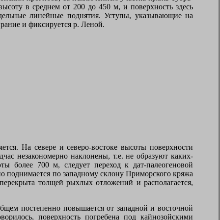
высоту в среднем от 200 до 450 м, и поверхность здесь
дельные линейные поднятия. Уступы, указывающие на
рание и фиксируется р. Леной.
ется. На севере и северо-востоке высоты поверхности
час незакономерно наклонены, т.е. не образуют каких-
ты более 700 м, следует переход к дат-палеогеновой
но поднимается по западному склону Приморского кряжа
а перекрыта толщей рыхлых отложений и располагается,
общем постепенно повышается от западной и восточной
оворилось, поверхность погребена под кайнозойскими