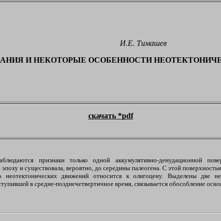
И.Е. Тимашев
АНИЯ И НЕКОТОРЫЕ ОСОБЕННОСТИ НЕОТЕКТОНИЧЕ
скачать *
pdf
блюдаются признаки только одной аккумулятивно-денудационной повер
эпоху и существовала, вероятно, до середины палеогена. С этой поверхнос
о неотектонических движений относится к олигоцену. Выделены две н
наступившей в средне-позднечетвертичное время, связывается обособление осн