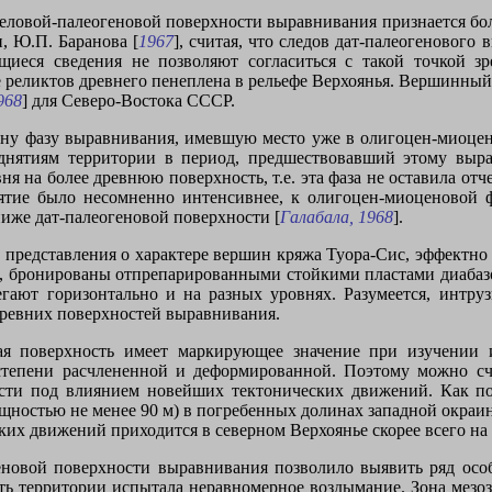
еловой-палеогеновой поверхности выравнивания признается бол
, Ю.П. Баранова [
1967
], считая, что следов дат-палеогенового
щиеся сведения не позволяют согласиться с такой точкой з
 реликтов древнего пенеплена в рельефе Верхоянья. Вершинный
968
] для Северо-Востока СССР.
ну фазу выравнивания, имевшую место уже в олигоцен-миоцене
нятиям территории в период, предшествовавший этому выра
 на более древнюю поверхность, т.е. эта фаза не оставила от
тие было несомненно интенсивнее, к олигоцен-миоценовой ф
ниже дат-палеогеновой поверхности [
Галабала, 1968
].
 представления о характере вершин кряжа Туора-Сис, эффектно
0 м), бронированы отпрепарированными стойкими пластами диаба
егают горизонтально и на разных уровнях. Разумеется, интр
древних поверхностей выравнивания.
вая поверхность имеет маркирующее значение при изучении 
степени расчлененной и деформированной. Поэтому можно сч
ости под влиянием новейших тектонических движений. Как п
щностью не менее 90 м) в погребенных долинах западной окра
ских движений приходится в северном Верхоянье скорее всего на
геновой поверхности выравнивания позволило выявить ряд ос
сть территории испытала неравномерное воздымание. Зона мезоз