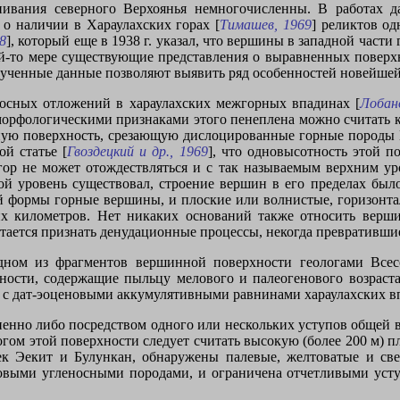
нивания северного Верхоянья немногочисленны. В работах д
о наличии в Хараулахских горах [
Тимашев, 1969
] реликтов о
8
], который еще в 1938 г. указал, что вершины в западной час
кой-то мере существующие представления о выравненных поверхн
ученные данные позволяют выявить ряд особенностей новейшей
носных отложений в хараулахских межгорных впадинах [
Лобан
еоморфологическими признаками этого пенеплена можно считать
инную поверхность, срезающую дислоцированные горные породы В
й статье [
Гвоздецкий и др., 1969
], что одновысотность этой п
 гор не может отождествляться и с так называемым верхним ур
ой уровень существовал, строение вершин в его пределах было
й формы горные вершины, и плоские или волнистые, горизонта
х километров. Нет никаких оснований также относить верш
ается признать денудационные процессы, некогда превратившие
дном из фрагментов вершинной поверхности геологами Всес
ости, содержащие пыльцу мелового и палеогенового возраста
 с дат-эоценовыми аккумулятивными равнинами хараулахских в
енно либо посредством одного или нескольких уступов общей в
огом этой поверхности следует считать высокую (более 200 м) 
ек Эекит и Булункан, обнаружены палевые, желтоватые и св
выми угленосными породами, и ограничена отчетливыми уступа