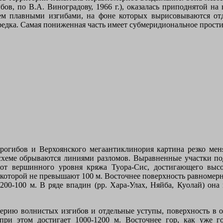
в, по В.А. Виноградову, 1966 г.), оказалась приподнятой на 
щем плавными изгибами, на фоне которых вырисовываются от
едка. Самая пониженная часть имеет субмеридиональное прости
рогибов и Верхоянского мегаантиклинория картина резко меня
 схеме обрываются линиями разломов. Выравненные участки под
от вершинного уровня кряжа Туора-Сис, достигающего высо
 которой не превышают 100 м. Восточнее поверхность равномер
т 200-100 м. В ряде впадин (pp. Хара-Улах, Няйба, Куолай) он
серию волнистых изгибов и отдельные уступы, поверхность в 
 при этом достигает 1000-1200 м. Восточнее гор, как уже г