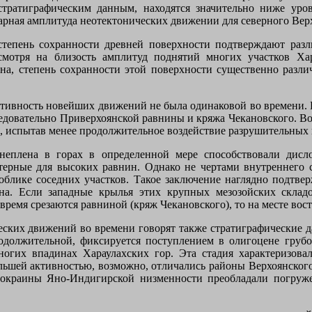
стратиграфическим данным, находятся значительно ниже ур
ная амплитуда неотектонических движении для северного Верх
степень сохранности древней поверхности подтверждают раз
смотря на близость амплитуд поднятий многих участков Ха
а, степень сохранности этой поверхности существенно различ
активность новейших движений не была одинаковой во времени. 
следовательно Приверхоянской равнины и кряжа Чекановского. В
е, испытав менее продолжительное воздействие разрушительных 
неплена в горах в определенной мере способствовали дисло
терные для высоких равнин. Однако не чертами внутреннего 
облике соседних участков. Такое заключение наглядно подтве
на. Если западные крылья этих крупных мезозойских склад
время срезаются равниной (кряж Чекановского), то на месте во
еских движений во времени говорят также стратиграфические 
родолжительной, фиксируется поступлением в олигоцене гру
ногих впадинах Хараулахских гор. Эта стадия характеризов
большей активностью, возможно, отличались районы Верхоянског
 окраины Яно-Индигирской низменности преобладали погруж