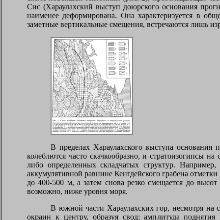
Сис (Хараулахский выступ доюрского основания прогибо
наименее деформирована. Она характеризуется в об
заметные вертикальные смещения, встречаются лишь изр
В пределах Хараулахского выступа основания п
колеблются часто скачкообразно, и стратоизогипсы на
либо определенных складчатых структур. Например, 
аккумулятивной равнине Кенгдейского грабена отметки
до 400-500 м, а затем снова резко смещается до высо
возможно, ниже уровня моря.
В южной части Хараулахских гор, несмотря на 
окраин к центру, образуя свод; амплитуда поднятия