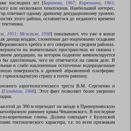
аже последних лет [
Баранова, 1967; Кирюшина, 1963;
дного или нескольких пенепленов. Наибольший интерес,
ти гор отвечают одному древнему денудационному уровню.
остях этого района, оставшегося до недавнего времени
 тектоники.
ов, 1951; Межвилк, 1958
] показывают, что уже в конце
 как днища впадин, сложенные дат-эоценовыми осадками
ерхоянского хребта в его северном и среднем районах.
оверхности на значительных пространствах не связана с
овнем денудации, на котором поднятие компенсируется
 бы однотипным, чего не отмечается на самом деле. В
льные и слабо наклоненные остаточные водораздельные
инную поверхность к древней абразионной платформе.
 горноскладчатую страну в почти равнину.
оюзного аэрогеологического треста В.М. Сергиенко и
 [
Галабала, 1968
]. Этот факт позволяет более уверенно
падин.
ысотой до 300 м переходит на западе в Приверхоянскую
платообразную равнину кряжа Чекановского. В последние
етло-коричневые глины. Долина совпадает с Булунской
ми тектонического характера, т.е. по всем признакам