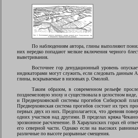
По наблюдениям автора, глины выполняют пони
них нередко попадают мелкие включения черного блес
выветривания.
Восточнее гор денудационный уровень опускае
индикаторами могут служить, если следовать данным А.
глины, вскрываемые в низовьях р. Омолой.
Таким образом, в современном рельефе просл
позднемеловую эпоху и существовала в целостном виде,
и Предверхоянской системы прогибов Сибирской плат
Предверхоянская система прогибов состоит их трех про
первых двух из них. Предполагается, что древняя пове
одних участков над другими. В пределах кряжа Чекан
эрозионное расчленение. В Хараулахских горах ей от
его северной части. Однако если на высоких равнина
различные по высоте разрывные смещения.