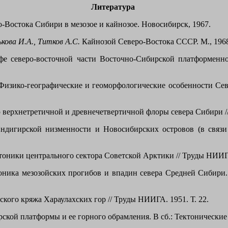
Литература
-Востока Сибири в мезозое и кайнозое. Новосибирск, 1967.
ькова И.А., Титков А.С.
Кайнозой Северо-Востока СССР. М., 196
е северо-восточной части Восточно-Сибирской платформенно
изико-географические и геоморфологические особенности Север
ерхнетретичной и древнечетвертичной флоры севера Сибири // Т
дигирской низменности и Новосибирских островов (в связи 
ники центрального сектора Советской Арктики // Труды НИИГА.
ника мезозойских прогибов и впадин севера Средней Сибири.
кого кряжа Хараулахских гор // Труды НИИГА. 1951. Т. 22.
кой платформы и ее горного обрамления. В сб.: Тектонические