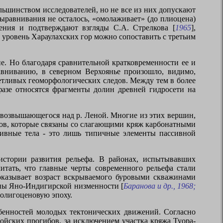
ьшинством исследователей, но не все из них допускают
 выравнивания не осталось, «омолаживает» (до плиоцена)
рения и подтверждают взгляды С.А. Стрелкова [
1965
],
 уровень Хараулахских гор можно сопоставить с третьим
. Но благодаря сравнительной кратковременности ее и
вниванию, в северном Верхоянье произошло, видимо,
четливых геоморфологических следов. Между тем в более
азе относятся фрагменты долин древней гидросети на
 возвышающегося над р. Леной. Многие из этих вершин,
зов, которые связаны со слагающими кряж карбонатными
узивные тела - это лишь типичные элементы пассивной
истории развития рельефа. В районах, испытывавших
итать, что главные черты современного рельефа стали
оказывает возраст вскрываемого буровыми скважинами
ины Яно-Индигирской низменности [
Баранова и др., 1968;
 олигоценовую эпоху.
обенностей молодых тектонических движений. Согласно
ойских прогибов, за исключением участка кряжа Туора-