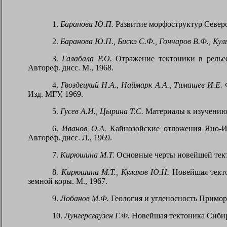
1.
Баранова Ю.П.
Развитие морфоструктур Северо
2.
Баранова Ю.П., Бискэ С.Ф., Гончаров В.Ф., Кул
3.
Галабала Р.О.
Отражение тектоники в рельеф
Автореф. дисс. М., 1968.
4.
Гвоздецкий Н.А., Наймарк А.А., Тимашев И.Е.
Ф
Изд. МГУ, 1969.
5.
Гусев А.И., Цырина Т.С.
Материалы к изучению в
6.
Иванов О.А.
Кайнозойские отложения Яно-Ин
Автореф. дисс. Л., 1969.
7.
Кирюшина М.Т.
Основные черты новейшей текто
8.
Кирюшина М.Т., Кулаков Ю.Н.
Новейшая текто
земной коры. М., 1967.
9.
Лобанов М.Ф.
Геология и угленосность Приморс
10.
Лунгерсгаузен Г.Ф.
Новейшая тектоника Сибирс