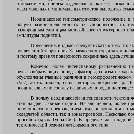
отложениями, причем отдельные блоки ее, согласно 
максимальных и минимальных отметок выводится суммар
Неодинаковые гипсометрическое положение и 
общую разнонаправленность их. Любопытно, что не
разнородным единицам мезозойского структурного план
амплитуды поднятий.
Объяснение, видимо, следует искать в том, что 
вовлеченной территория Хараулахских гор, а затем по
и поэтому древняя поверхность сохранилась здесь лучш
Конечно, более интенсивному расчленению пе
рельефообразующих пород - факторы, совсем не харак
обусловлены главные различия в геоморфологическом 
1967
] антиклиналей, своды которых вскрывает р. Ле
неодинаковых по составу осадочных пород, в настоящее 
В пользу неодинаковой интенсивности тектонич
этап на две главные стадии. Начало первой, более п
низменности и прекращением осадконакопления во м
складчатой области, так и зоны прогибов. Несколько 
прогибов (кряж Туора-Сис). В пределах же западной
тектонический режим платформенного типа.