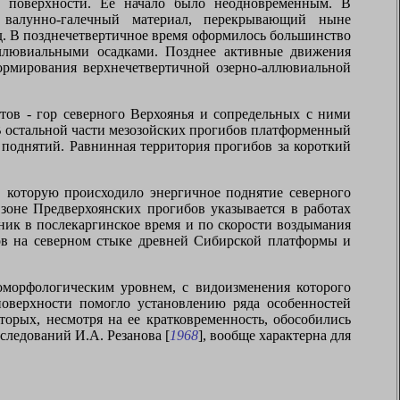
й поверхности. Ее начало было неодновременным. В
 валунно-галечный материал, перекрывающий ныне
ад. В позднечетвертичное время оформилось большинство
аллювиальными осадками. Позднее активные движения
формирования верхнечетвертичной озерно-аллювиальной
тов - гор северного Верхоянья и сопредельных с ними
 В остальной части мезозойских прогибов платформенный
 поднятий. Равнинная территория прогибов за короткий
в которую происходило энергичное поднятие северного
зоне Предверхоянских прогибов указывается в работах
зник в послекаргинское время и по скорости воздымания
ов на северном стыке древней Сибирской платформы и
еоморфологическим уровнем, с видоизменения которого
поверхности помогло установлению ряда особенностей
орых, несмотря на ее кратковременность, обособились
следований И.А. Резанова [
1968
], вообще характерна для