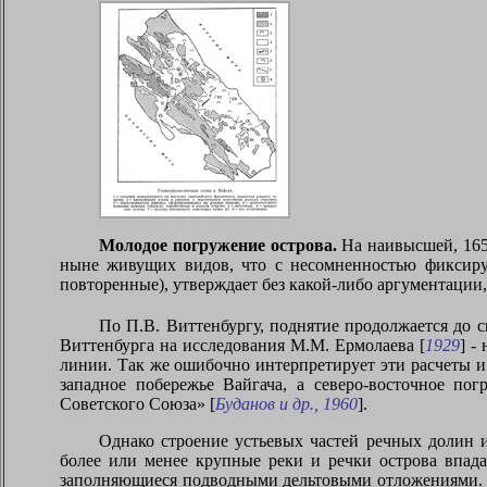
Молодое погружение острова.
На наивысшей,
16
ныне живущих видов, что с несомненностью фиксиру
повторенные), утверждает без какой-либо аргументации
По П.В. Виттенбургу, поднятие продолжается до с
Виттенбурга на исследования М.М. Ермолаева [
1929
] -
линии. Так же ошибочно интерпретирует эти расчеты и 
западное побережье Вайгача, а северо-восточное п
Советского Союза» [
Буданов и др., 1960
].
Однако строение устьевых частей речных долин и
более или менее крупные реки и речки острова впада
заполняющиеся подводными дельтовыми отложениями. М