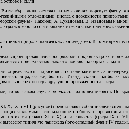
а острове и были.
. Виттенбург лишь отмечал на их склонах морскую фауну, чт
ано-гравийными отложениями, иногда с поверхности прикрытым
 морской фауны». Наконец, А. Кукановым, В. Ивановым и мной в
аблюдались хорошо сортированные пески с явно непереотложенн
улятивной природы вайгачских лангачеда нет. В то же время есть
т.
ачеда спроецировавшейся на рыхлый покров острова и всегда
ягаются с поверхностью рыхлого покрова на бортах западин.
ии определяются гидросетью: их подножие всегда подчеркнут
яют старицы, озерки, болотца. Иногда склоны наиболее выс
довательно срезают одна другую по протяженности гряды.
вый, то во всяком случае
не только
водно-ледниковый. По кра
XI
,
X
,
IX
и
VIII
(рисунок) представляют собой последовательны
ачающихся холмиков, совпадающие с общим направлением сто
ыми потоками (гряды
XI
и
X
)
и завершается (гряды
IX
и
VII
сы вырезают типичную лангачеда (юго-западный фланг
IV
гряды)