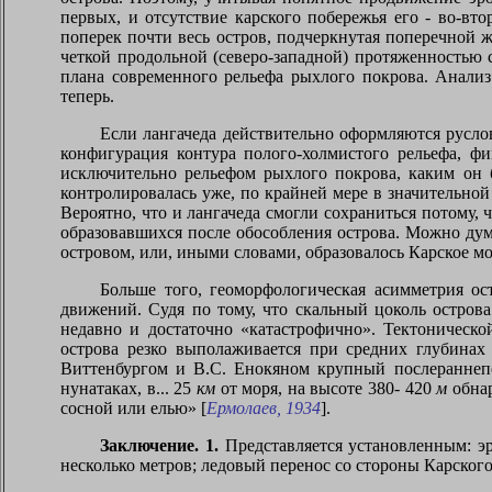
первых, и отсутствие карского побережья его - во-вт
поперек почти весь остров, подчеркнутая поперечной
четкой продольной (северо-западной) протяженностью
плана современного рельефа рыхлого покрова. Анализ
теперь.
Если лангачеда действительно оформляются русл
конфигурация контура полого-холмистого рельефа, фи
исключительно рельефом рыхлого покрова, каким он б
контролировалась уже, по крайней мере в значительно
Вероятно, что и лангачеда смогли сохраниться потому, 
образовавшихся после обособления острова. Можно дума
островом, или, иными словами, образовалось Карское мо
Больше того, геоморфологическая асимметрия ост
движений. Судя по тому, что скальный цоколь остров
недавно и достаточно «катастрофично». Тектоническо
острова резко выполаживается при средних глубина
Виттенбургом и В.С. Енокяном крупный послераннепе
нунатаках, в...
25
км
от моря, на высоте 380-
420
м
обна
сосной или елью»
[
Ермолаев, 1934
]
.
Заключение. 1.
Представляется установленным: э
несколько метров; ледовый перенос со стороны Карского