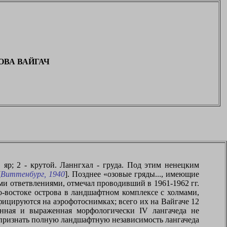
ОВА ВАЙГАЧ
в, яр; 2 - крутой. Ланнгхал - груда. Под этим ненецким
[
Виттенбург, 1940
]. Позднее «озовые гряды..., имеющие
ми ответвлениями, отмечал проводивший в 1961-1962 гг.
-востоке острова в ландшафтном комплексе с холмами,
ицируются на аэрофотоснимках; всего их на Вайгаче 12
женная и выраженная морфологически
IV
лангачеда не
 признать полную ландшафтную независимость лангачеда