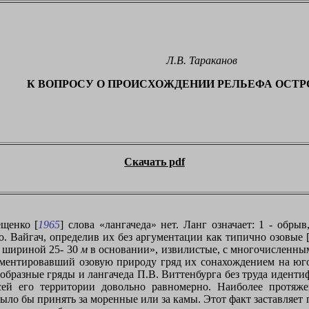
Л.В. Тараканов
К ВОПРОСУ О ПРОИСХОЖДЕНИИ РЕЛЬЕФА ОСТР
Скачать pdf
щенко [
1965
] слова «лангачеда» нет. Ланг означает: 1 - обры
о. Вайгач, определив их без аргументации как типично озовые 
 шириной 25-
30
м
в основании», извилистые, с многочисленны
гументировавший озовую природу гряд их сонахождением на юго
бразные гряды и лангачеда П.В. Виттенбурга без труда идентиф
всей его территории довольно равномерно. Наиболее протя
ыло бы принять за моренные или за камы. Этот факт заставляет