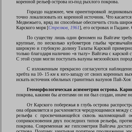
коренной рельеф острова из-под рыхлого покрова.
Гораздо надежнее, чем ориентировкой ледниковых
точно локализовать их коренной источник. Что касает
Медвежьего, вряд ли способные обеспечить столь широк
Карского моря [
Стрелков, 1961
], его островах и Гыдане
По существу лишь один феномен на Вайгаче требу
крупные, по несколько кубометров глыбы чрезвычайн
широкую и глубокую долину Талаты Карской примерн
только благодаря наличию «в тылу» Вайгача с карской 
С этой суши могли поступать валуны мезозойских пород
С изложенным прекрасно согласуются наблюдени
хребта на 10-
15
км
к юго-западу от своих коренных вы
искать источник обильных гранитных валунов Пай-Хоя н
Геоморфологическая асимметрия острова. Кари
покрова, какими бы агентами он ни был создан, иначе 
От Карского побережья в глубь острова распростр
она обрамляется и расчленяется чередующимися между 
рельефа с просвечивающейся сквозь маломощный о
соприкосновения двух последних типов рельефа, прот
покрова. Современная же гипсометрия Вайгача достат
острова. Поэтому, учитывая попятное продвижение эр