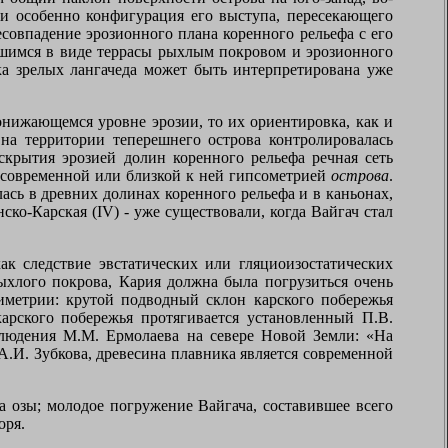
а и особенно конфигурация его выступа, пересекающего
есовпадение эрозионного плана коренного рельефа с его
вшимся в виде террасы рыхлым покровом и эрозионного
ка зрелых лангачеда может быть интерпретирована уже
нижающемся уровне эрозии, то их ориентировка, как и
 на территории теперешнего острова контролировалась
скрытия эрозией долин коренного рельефа речная сеть
и современной или близкой к ней гипсометрией
острова
.
лась в древних долинах коренного рельефа и в каньонах,
нско-Карская (
IV
) - уже существовали, когда Вайгач стал
ак следствие эвстатических или гляциоизостатических
ыхлого покрова, Кария должна была погрузиться очень
тиметрии: крутой подводный склон карского побережья
арского побережья протягивается установленный П.В.
блюдения М.М. Ермолаева на севере Новой Земли: «На
.И. Зубкова, древесина плавника является современной
а озы; молодое погружение Вайгача, составившее всего
оря.