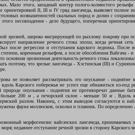
орых. Мало этого, западный контур полого-холмистого рельеф
 же ориентировкой
II
,
III
и
IV
гряд лангачеда, выявляет полное н
 столовых возвышенностей скальных пород и долин с сохрани
 этого несовпадения - дело будущего, поперечная ориентиров
овой эрозией, широко мигрирующей по рыхлому покрову при по
ксирует направление речного стока эпохи, когда речная сеть
ыл после регрессии и отступания карского ледника. После в
й степени, коренным рельефом, а после обособления Вайгача - 
что основная эрозионная деятельность речного стока локализова
ть поэтому, что зрелые лангачеда - Хэстинская (
III
) и Сурияхи
ре.
рова не позволяет рассматривать это опускание - поднятие к
а вдоль Карского побережья не успел еще обнажиться из-под р
й природе опускания - поднятия не противоречат данные ба
х больше
200
м
,
а печорский склон - меньше
50
м
.
Вдоль к
рмский разлом. Наконец, с этим выводом согласуются и на
ружены фауна моллюсков, осколки и плавник. По определению А
розионный морфогенезис вайгачских лангачеда, принимаемых з
 моря; недавнее отступание речной эрозии в сторону Карского м