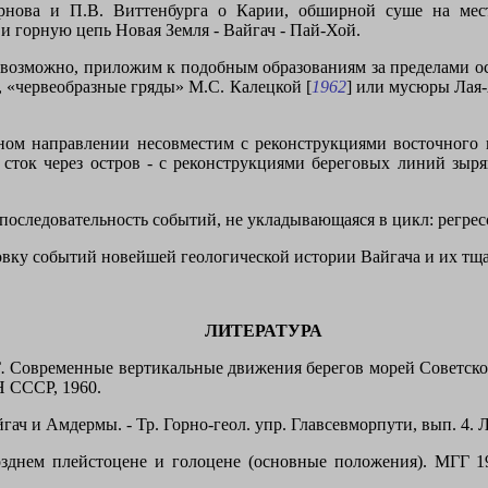
рнова и П.В. Виттенбурга о Карии, обширной суше на мест
и горную цепь Новая Земля - Вайгач - Пай-Хой.
 возможно, приложим к подобным образованиям за пределами ос
, «червеобразные гряды»
M
.С. Калецкой [
1962
] или мусюры Лая
ном направлении несовместим с реконструкциями восточного 
 сток через остров - с реконструкциями береговых линий зыря
оследовательность событий, не укладывающаяся в цикл: регресс
ровку событий новейшей геологической истории Вайгача и их 
ЛИТЕРАТУРА
.
Современные вертикальные движения берегов морей Советского
Н СССР, 1960.
ач и Амдермы. - Тр. Горно-геол. упр. Главсевморпути, вып.
4. 
днем плейстоцене и голоцене (основные положения). МГГ 195