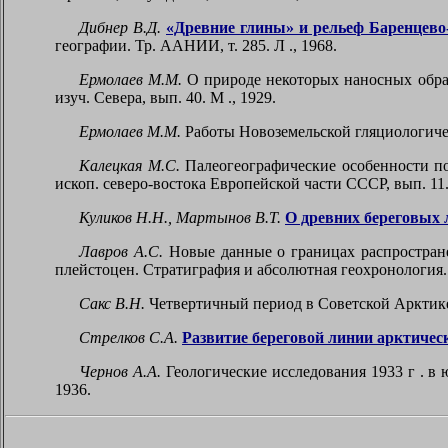
Дибнер В.Д.
«Древние глины» и рельеф Баренцево-
географии. Тр. ААНИИ, т.
285. Л
., 1968.
Ермолаев М.М.
О природе некоторых наносных образо
изуч. Севера, вып.
40. М
., 1929.
Ермолаев М.М.
Работы Новоземельской гляциологичес
Калецкая М.С.
Палеогеографические особенности пос
ископ. северо-востока Европейской части СССР, вып.
11
Куликов Н.Н., Мартынов В.Т.
О древних береговых 
Лавров А.С.
Новые данные о границах распростране
плейстоцен. Стратиграфия и абсолютная геохронология. 
Сакс В.Н.
Четвертичный период в Советской Арктике
Стрелков С.А.
Развитие береговой линии арктиче
Чернов А.А.
Геологические исследования
1933 г
. в 
1936.