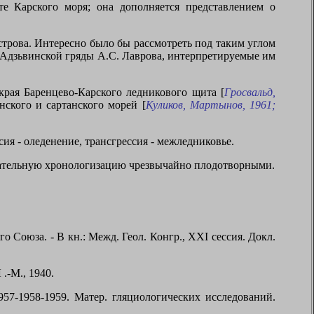
е Карского моря; она дополняется представлением о
трова. Интересно было бы рассмотреть под таким углом
-Адзьвинской гряды А.С. Лаврова, интерпретируемые им
края Баренцево-Карского ледникового щита [
Гросвальд,
нского и сартанского морей [
Куликов, Мартынов, 1961;
ия - оледенение, трансгрессия - межледниковье.
тщательную хронологизацию чрезвычайно плодотворными.
 Союза. - В кн.: Межд. Геол. Конгр.,
XXI
сессия. Докл.
Л
.-М., 1940.
7-1958-1959. Матер. гляциологических исследований.