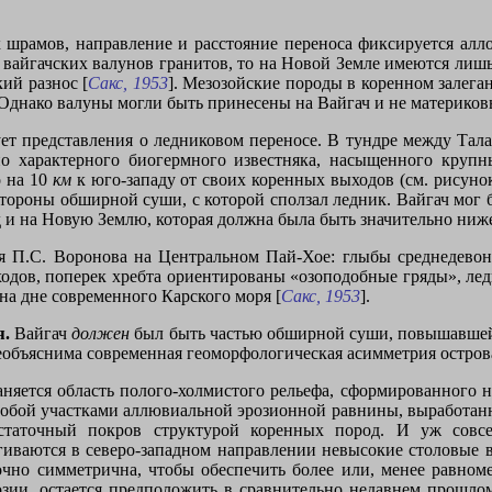
 шрамов, направление и расстояние переноса фиксируется алло
ся вайгачских валунов гранитов, то на Новой Земле имеются ли
ий разнос [
Сакс, 1953
]. Мезозойские породы в коренном залега
. Однако валуны могли быть принесены на Вайгач и не материко
ет представления о ледниковом переносе. В тундре между Тал
о характерного биогермного известняка, насыщенного круп
о на
10
км
к юго-западу от своих коренных выходов (см. рисунок
стороны обширной суши, с которой сползал ледник. Вайгач мог 
 и на Новую Землю, которая должна была быть значительно ниж
я П.С. Воронова на Центральном Пай-Хое: глыбы среднедевон
ходов, поперек хребта ориентированы «озоподобные гряды», ле
а дне современного Карского моря [
Сакс, 1953
].
я.
Вайгач
должен
был быть частью обширной суши, повышавшейся
необъяснима современная геоморфологическая асимметрия остров
аняется область полого-холмистого рельефа, сформированного на
собой участками аллювиальной эрозионной равнины, выработанн
статочный покров структурой коренных пород. И уж совсе
ягиваются в северо-западном направлении невысокие столовые
очно симметрична, чтобы обеспечить более или, менее равно
озии, остается предположить в сравнительно недавнем прошлом