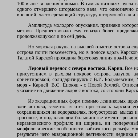
100 выше впадения в лиман. В самых низовьях русла г
одного отмершего штормового вала, что однозначно 
внешний, часто срезающий структуру штормовой вал и п
Амплитуда молодого опускания, признаки которого
метров. Предшествовало ему гораздо более продолж
продолжающуюся и по сей день.
Но морская ракуша на высшей отметке острова еще
острова почти повсеместно, но в полосе вдоль Карског
Талатой Карской проходила береговая линия пра-Печорс
Ледовый перенос с северо-востока. Кария.
Все и
присутствием в рыхлом покрове острова валунов а
ориентировкой; солидаризируясь с В.И. Бодылевским,
моря - Карией, В.С. Енокян - с Новой Землей. Относ
указание на движение льдов с востока, со стороны Карс
Из экзарационных форм помимо ледниковых шрамов
зоне острова, заметно тяготея при этом к карской 
сохранившихся на водоразделах, полуостровах, мысах 
троговые, в подавляющем большинстве имеют эрозионн
неравновесного профиля; ни ширина, ни поперечный
морфологические особенности вайгачского рельефа мо
результате чего экзарационной деятельности ледника