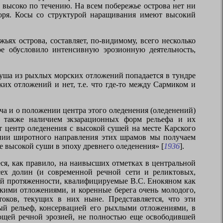
 высоко по течению. На всем побережье острова нет ни
моря. Косы со структурой наращивания имеют высокий
ях острова, составляет, по-видимому, всего несколько
ое обусловило интенсивную эрозионную деятельность,
акуша из рыхлых морских отложений попадается в тундре
ких отложений и нет, т.е. что где-то между Сармиком и
ча и о положении центра этого оледенения (оледенений)
а также наличием зкзарационных форм рельефа и их
 центр оледенения с высокой сушей на месте Карского
дании широтного направления этих шрамов мы получаем
е высокой суши в эпоху древнего оледенения» [
1936
].
я, как правило, на наивысших отметках в центральной
сех долин (и современной речной сети и реликтовых,
ной протяженности, квалифицируемые В.С. Енокяном как
кими отложениями, и коренные берега очень молодого,
оков, текущих в них ныне. Представляется, что эти
ный рельеф, консервацией его рыхлыми отложениями, в
ующей речной эрозией, не полностью еще освободившей