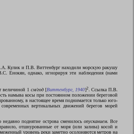
 Н.А. Кулик и П.В. Виттенбург находили морскую ракушу
В.С. Енокян, однако, игнорируя эти наблюдения (нами
2
ет величиной 1
см/год
[
Виттенбург, 1940
]
. Ссылка П.В.
рость намыва косы при постоянном положении береговой
ированному, в настоящее время поднимается только юго-
е современных вертикальных движений берегов морей
но недавно поднятие острова сменилось
опусканием.
Все
правило, отшнурованные от моря (или залива) косой и
меженный уровень реки заметно осолоняются метров на