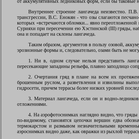
от аккумулятивных ледниковых форм, если бы таковые н
Внутреннее строение лангачеда неизвестно. П.В
трансгрессии, В.С. Енокян - что озы слагаются песч
которых «встречаются обломки... явно переотложенной
Сурияхи при пересечении ею Хэстинской (
III
) гряды, н
она и попадает на склоны лангачеда.
Таким образом, аргументов в пользу озовой, аккум
эрозионные формы и, следовательно, озами быть не могу
1. Ни в, одном случае нельзя представить ланг
пересекающие западины рельефа, плавно заподлицо сопр
2. Очертания гряд в плане на всем их протяжен
брошенным руслом, а разветвления и извилины выполн
гидросети, причем террасы более низких уровней после
3. Материал лангачеда, если он и водно-леднико
отложениями.
4. На аэрофотоснимках наглядно видно, что гряды
по-видимому, становятся цепочки вершин едва обозн
термокарстом и размывом незначительными временн
аэроснимках видно даже, как овражки из рыхлой терра