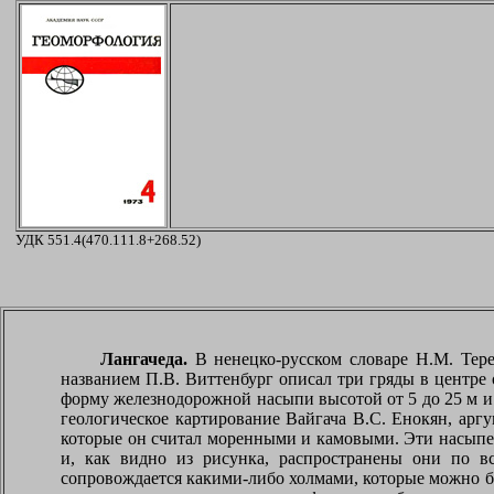
УДК 551.4(470.111.8+268.52)
Лангачеда.
В ненецко-русском словаре Н.М. Тере
названием П.В. Виттенбург описал три гряды в центре 
форму железнодорожной насыпи высотой от 5 до
25 м
и
геологическое картирование Вайгача В.С. Енокян, ар
которые он считал моренными и камовыми. Эти насыпео
и, как видно из рисунка, распространены они по 
сопровождается какими-либо холмами, которые можно б