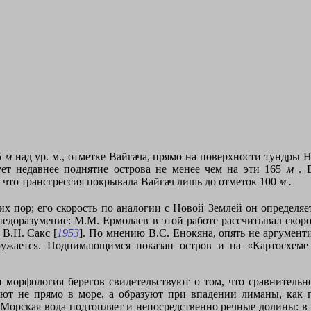
5
м
над ур. м., отметке Вайгача, прямо на поверхности тундры
ет недавнее поднятие острова не менее чем на эти
165
м
.
, что трансгрессия покрывала Вайгач лишь до отметок
100
м
.
их пор; его скорость по аналогии с Новой Землей он определя
 недоразумение: М.М. Ермолаев в этой работе рассчитывал ско
В.Н. Сакс [
1953
]. По мнению В.С. Енокяна, опять не аргумент
огружается. Поднимающимся показан остров и на «Картосхем
 морфология берегов свидетельствуют о том, что сравнитель
ют не прямо в море, а образуют при впадении лиманы, как 
орская вода подтопляет и непосредственно речные долины: в 