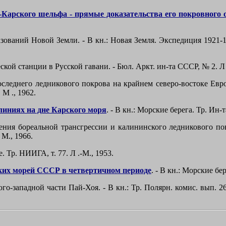
Карского шельфа - прямые доказательства его покровного 
ваний Новой Земли. - В кн.: Новая Земля. Экспедиция 1921-19
кой станции в Русской гавани. - Бюл. Аркт. ин-та СССР, №
2. Л
леднего ледникового покрова на крайнем северо-востоке Европ
. М
., 1962.
линиях на дне Карского моря
. - В кн.: Морские берега. Тр. Ин-
ния бореальной трансгрессии и калининского ледникового по
М., 1966.
. Тр. НИИГА, т.
77. Л
.-М., 1953.
ских морей СССР в четвертичном периоде
. - В кн.: Морские бе
юго-западной части Пай-Хоя. - В кн.: Тр. Полярн. комис. вып. 