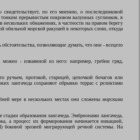
о свидетельствует, по его мнению, о послеледниковой
и тонким прерывистым покровом валунных суглинков, в
 нескольких обнажениях, в частности на правом берегу
ой обильной морской ракушей в некоторых слоях, откуда
 обстоятельства, позволяющие думать, что они - всецело
 можно - изваянной из него: например, гребни гряд,
о ручьем, протокой, старицей, цепочкой бочагов или
оких лангачеда сохраняют обрывки террас с реликтами
йней мере в нескольких местах они сложены
морскими
е стадии образования лангачеда. Эмбрионами лангачеда,
ка, а процесс их формирования начинается нивацией,
I
) боковой эрозией мигрирующей речной системы. На
.