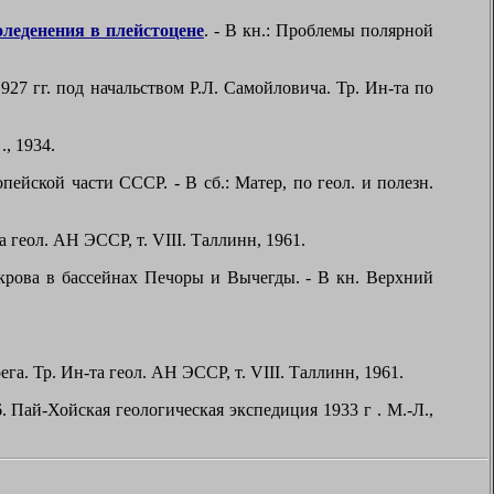
оледенения в плейстоцене
. - В кн.: Проблемы полярной
27 гг. под начальством Р.Л. Самойловича. Тр. Ин-та по
., 1934.
ейской части СССР. - В сб.: Матер, по геол. и полезн.
та геол. АН ЭССР, т.
VIII
. Таллинн, 1961.
крова в бассейнах Печоры и Вычегды. - В кн. Верхний
рега. Тр. Ин-та геол. АН ЭССР, т.
VIII
. Таллинн, 1961.
26. Пай-Хойская геологическая экспедиция
1933 г
. М.-Л.,