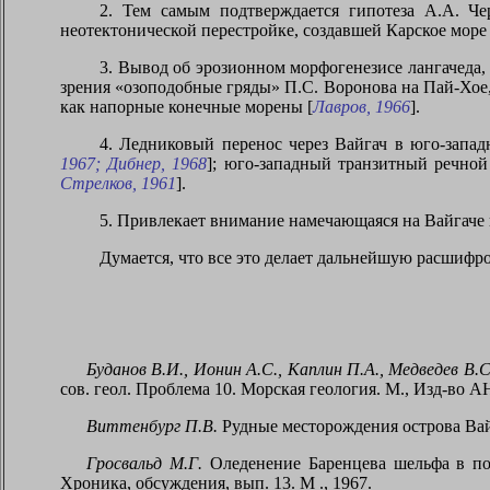
2. Тем самым подтверждается гипотеза А.А. Че
неотектонической перестройке, создавшей Карское море 
3. Вывод об эрозионном морфогенезисе лангачеда,
зрения «озоподобные гряды» П.С. Воронова на Пай-Хое
как напорные конечные морены [
Лавров, 1966
].
4. Ледниковый перенос через Вайгач в юго-запад
1967; Дибнер, 1968
]; юго-западный транзитный речной
Стрелков, 1961
].
5. Привлекает внимание намечающаяся на Вайгаче п
Думается, что все это делает дальнейшую расшиф
Буданов В.И., Ионин А.С., Каплин П.А., Медведев В.С
сов. геол. Проблема 10. Морская геология. М., Изд-во А
Виттенбург П.В.
Рудные месторождения острова Вайг
Гросвальд М.Г.
Оледенение Баренцева шельфа в поз
Хроника, обсуждения, вып.
13. М
., 1967.