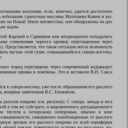
хтонными валунами, если, конечно, удается достаточно
шь небольшие гранитные массивы Матюшева Камня и зал.
нии на Новой Земле неизвестны; они обнаружены на дне
вым льдом.
атой Карской и Сармиком нам неоднократно попадались
ными стяжениями черного кремня, перетащенные через
). Представляется, что такая ситуация могла возникнуть
быть частью этой суши, повышавшейся к северо-востоку.
е.
ских пород перетащены через современный водораздел
дниковые шрамы и ложбины. Это и заставило В.Н. Сакса
 к северо-востоку, уже после образования его рыхлого
а, впервые замеченная В.С. Енокяном.
 рыхлом покрове (см. рисунок). С севера, запада и юга
ой в том же субстрате, и выровненного денудационного
м тяготея к печорскому побережью, обычно в зоне
 возвышенности, совершенно освобожденные от рыхлого
мерную эрозию его рыхлого покрова по всей периферии
 общий наклон поверхности острова на юго-запад, во-