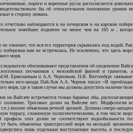
алечниковые, пороги и коренные русла располагаются довольно
свидетельствовало бы об относительном понижении уровня 
окат в сторону лимана.
 отчетливо наблюдаются и на печорском и на карском побережь
ительное новейшее поднятие не менее чем на
165
м
,
котор
 не означает, что вся его территория скрывалась под водой. Р
о побережья нам не встречалась. Не исключено, что здесь морс
кого моря.
сследователи обосновывают представления об оледенении Вайга
ллохтонных песчаников с мезозойской фауной и гранитов, 
 М.М. Ермолаевым и А.А. Черновым, П.В. Виттенбург связывает
ительно юго-запада Пай-Хоя А.А. Чернов писал: «В преобла
кого моря, где в таком случае мы должны допустить наличие боле
 на Вайгаче встречаются только бараньи лбы, располагающиес
его половине. Троговых долин на Вайгаче нет. Морфология в
и т.п.) вполне объяснима речной эрозией. Долины северо-запад
ую террасу, сложенную полигенетическими, в том числе морс
 профиль этих долин не соответствуют водообильности пот
гут быть объяснены трансгрессией моря на молодой эрозион
 подверглись лишь отдельные выступающие высоты, и послед