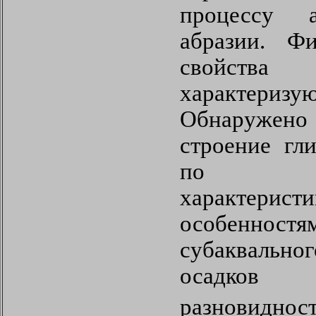
процессу 
абразии. Фи
свойст
характеризу
Обнаруже
строение гл
по пр
характерист
особенностя
субакваль
осадков 
разновиднос