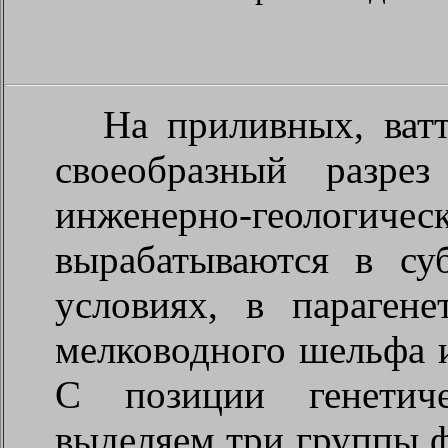
На приливных, ватт
своеобразный разре
инженерно-геологи
вырабатываются в су
условиях, в параген
мелководного шельфа и
С позиции генетиче
выделяем три группы 