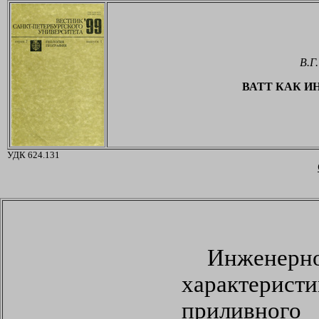
В.Г
ВАТТ КАК 
УДК 624.131
Инженерно
характери
приливного 