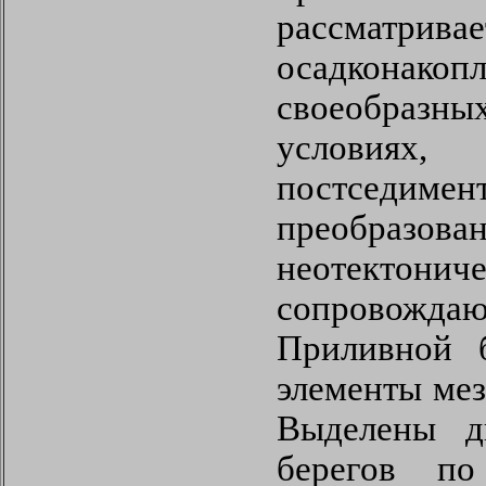
рассматрива
осадкон
своеобраз
условиях,
постседимен
преобразов
неотектони
сопровождаю
Приливной б
элементы мез
Выделены д
берегов по