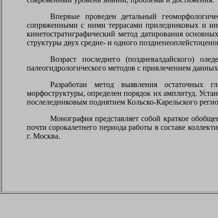
Впервые проведен детальный геоморфологиче
сопряженными с ними террасами приледниковых и инт
кинетостратиграфический метод датирования основных
структуры двух средне- и одного поздненеоплейстоцен
Возраст последнего (поздневалдайского) олед
палеогидрологического методов с привлечением данных
Разработан метод выявления остаточных гл
морфоструктуры, определен порядок их амплитуд. Уста
послеледниковым поднятием Кольско-Карельского регио
Монография представляет собой краткое обобще
почти сорокалетнего периода работы в составе коллекти
г. Москва.