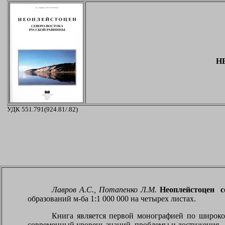
Н
УДК 551.791(924.81/.82)
Лавров А.С., Потапенко Л.М.
Неоплейстоцен с
образований м-ба 1:1 000 000 на четырех листах.
Книга является первой монографией по широко
современный уровень знаний, проблемы и достижения.