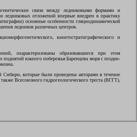
рагенетические связи между ледниковыми формами и
ии ледниковых отложений впервые внедрен в практику
ратиграфии) основные особенности гляциодинамической
ошения ледников различных центров.
яциоморфогенетического, кинетостратиграфического и
жений, охарактеризованы образовавшиеся при этом
х поднятий южного побережья Баренцева моря с поздне-
кеана.
й Сибири, которые были проведены авторами в течение
а также Всесоюзного гидрогеологического треста (ВГГТ),