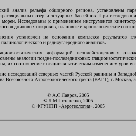
ский анализ рельефа обширного региона, установлены па
рагляциальных озер и эстуарных бассейнов. При исследован
 морен. Исследованы (с применением инструментов кинетост
ового ледниковых покровов, плановые и хронологические соотн
енения установлен на основании комплекса результатов гл
 палинологического и радиоуглеродного анализов.
яциоизостатических деформаций неоплейстоценовых отло
новлены аналогии поздне-послеледниковых гляциоизостатически
на, их соотношение с гляциоэвстатическим изменением уровня о
ние исследований северных частей Русской равнины и Западно
ва Всесоюзного Аэрогеологического треста (ВАГТ), г. Москва, 
© А.С.Лавров, 2005
© Л.М.Потапенко, 2005
© ФГУНПП «
Аэрогеология
», 2005