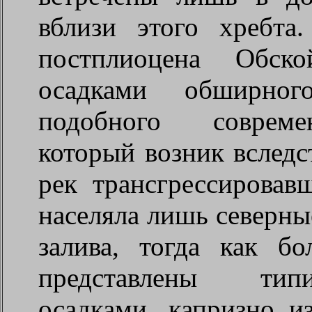
вблизи этого хребта
постплиоцена Обско
осадками обширного
подобного совреме
который возник вследс
рек трансгрессирова
населяла лишь северны
залива, тогда как б
представлены тип
осадками, капризно 