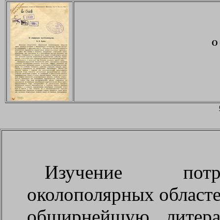
О
Изучение потр
околополярных област
обширнейшую литера