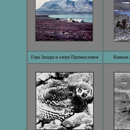
Гора Захара и озеро Промысловое
Каньон 