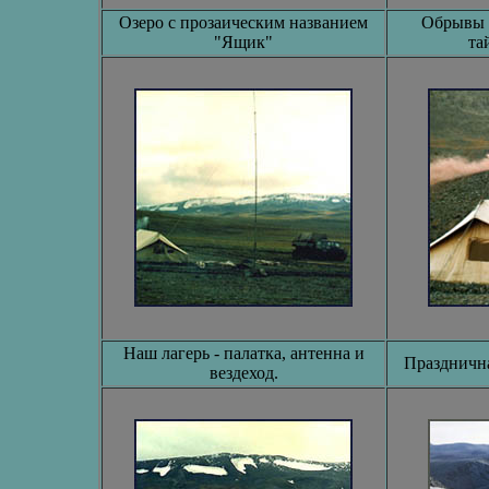
Озеро с прозаическим названием
Обрывы 
"Ящик"
та
Наш лагерь - палатка, антенна и
Празднична
вездеход.