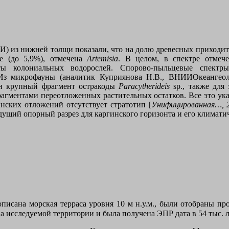
 из нижней толщи показали, что на долю древесных приходитс
e
(до 5,9%), отмечена
Artemisia
. В целом, в спектре отмече
ты колониальных водорослей. Спорово-пыльцевые спектр
. Из микрофауны (аналитик Куприянова Н.В., ВНИИОкеангео
ин крупный фрагмент остракоды
Paracytheride
is
sp., также для
агментами переотложенных растительных остатков. Все это ука
нских отложений отсутствует стратотип [
Унифицированная…, 
дущий опорный разрез для каргинского горизонта и его климати
писана морская терраса уровня 10 м н.у.м., были отобраны п
 исследуемой территории и была получена ЭПР дата в 54 тыс. л