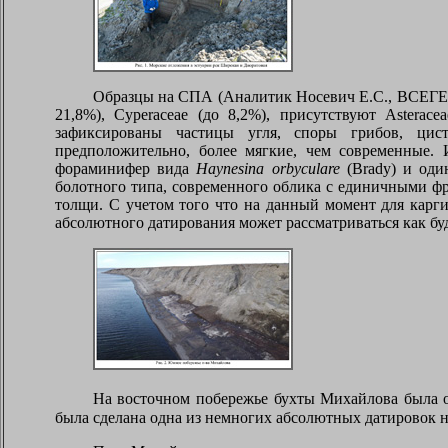
Образцы на СПА (Аналитик Носевич Е.С., ВСЕГЕИ)
21,8%),
Cyperaceae
(до 8,2%), присутствуют
Asteracea
зафиксированы частицы угля, споры грибов, цис
предположительно, более мягкие, чем современные
фораминифер вида
Haynesina orbyculare
(
Brady
) и од
болотного типа, современного облика с единичными фр
толщи. С учетом того что на данный момент для карги
абсолютного датирования может рассматриваться как бу
На восточном побережье бухты Михайлова была о
была сделана одна из немногих абсолютных датировок на