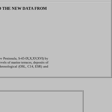
D THE NEW DATA FROM
ov Peninsula, S-45-IX,X,XV,XVI) by
vels of marine terraces, deposits of
ochronological (OSL, C14, ESR) and