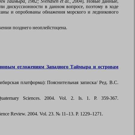
ен Таймыра, 1982;
Svendsen et al
., 2004
]. Новые данные,
или дискуссионности в данном вопросе, поэтому в ходе
исаны и опробованы обнажения морского и ледникового
жении позднего неоплейстоцена.
ценовым отложениям Западного Таймыра и островам
ирская платформа): Пояснительная записка/ Ред. В.С.
aternary Sciences. 2004. Vol. 2. Is. 1. P. 359-367.
ience Review. 2004. Vol. 23. № 11–13. P. 1229–1271.