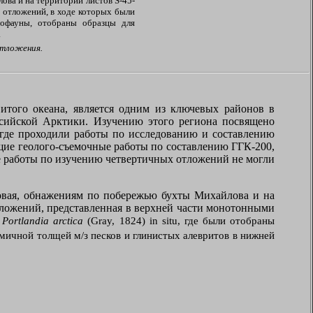
ова и на территории листов
S
-45-
х отложений, в ходе которых были
рофауны, отобраны образцы для
.
отложения.
того океана, является одним из ключевых районов в
ссийской Арктики. Изучению этого региона посвящено
 где проходили работы по исследованию и составлению
щие геолого-съемочные работы по составлению ГГК-200,
ые работы по изучению четвертичных отложений не могли
овая, обнажениям по побережью бухты Михайлова и на
ложений, представленная в верхней части монотонными
й
Portlandia arctica
(Gray, 1824)
in
situ
, где были отобраны
мичной толщей м/з песков и глинистых алевритов в нижней