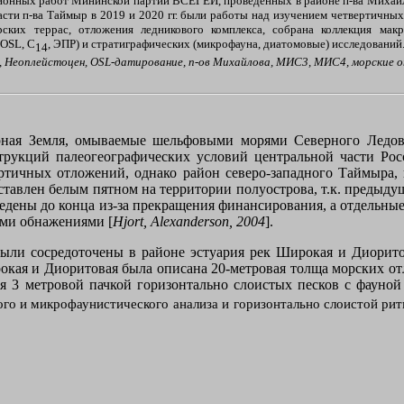
ционных работ Мининской партии ВСЕГЕИ, проведенных в районе п-ва Михайл
асти п-ва Таймыр в 2019 и 2020 гг. были работы над изучением четвертичны
ских террас, отложения ледникового комплекса, собрана коллекция мак
OSL
,
C
, ЭПР) и стратиграфических (микрофауна, диатомовые) исследований
14
,
Неоплейстоцен,
OSL
-датирование, п-ов Михайлова, МИС3, МИС4, морские 
рная Земля, омываемые шельфовыми морями Северного Ледови
трукций палеогеографических условий центральной части Ро
ертичных отложений, однако
район северо-западного Таймыра,
ставлен белым пятном на территории полуострова, т.к. предыду
ведены до конца из-за прекращения финансирования, а отдельн
ми обнажениями [
Hjort
,
Alexanderson
, 2004
].
ыли сосредоточены в районе эстуария рек Широкая и Диорит
окая и Диоритовая была описана 20-метровая толща морских от
 3 метровой пачкой горизонтально слоистых песков с фауно
го и микрофаунистического анализа и горизонтально слоистой рит