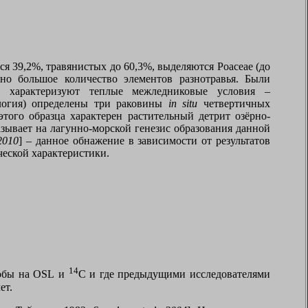
я 39,2%, травянистых до 60,3%, выделяются
Poaceae
(до
но большое количество элементов разнотравья. Были
ы характеризуют теплые межледниковые условия –
логия) определены три раковины
in situ
четвертичных
 этого образца характерен растительный детрит озёрно-
зывает на лагунно-морской генезис образования данной
2010
] – данное обнажение в зависимости от результатов
ческой характеристики.
14
робы на
OSL
и
C
и где предыдущими исследователями
ет.