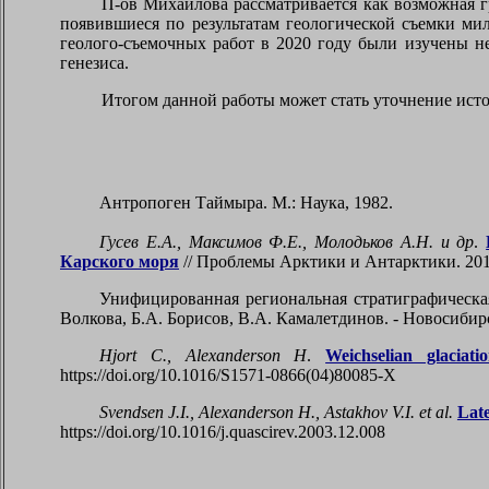
П-ов Михайлова рассматривается как возможная г
появившиеся по результатам геологической съемки мил
геолого-съемочных работ в 2020 году были изучены н
генезиса.
Итогом данной работы может стать уточнение исто
Антропоген Таймыра
. М.: Наука, 1982.
Гусев Е.А., Максимов Ф.Е., Молодьков А.Н. и др
.
Карского моря
// Проблемы Арктики и Антарктики. 2016
Унифицированная региональная стратиграфическа
Волкова, Б.А. Борисов, В.А. Камалетдинов. - Новосиби
Hjort C., Alexanderson H
.
Weichselian glaciat
https://doi.org/10.1016/S1571-0866(04)80085-X
Svendsen J.I., Alexanderson H., Astakhov V.I. et al.
Late
https://doi.org/10.1016/j.quascirev.2003.12.008