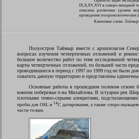
Одной из задач экспеди
IX
,
X
,
XV
,
XVI
в северо-западной ч
описаны различные уровни мор
проведения геохронологических (
Ключевые слова:
Таймыр
Полуостров Таймыр вместе с архипелагом Севе
вопросах изучения четвертичных отложений и реконс
большое количество работ по теме исследований четв
карты четвертичных отложений, по большей части пред
проводившиеся в период с 1997 по 1999 год не были до
охватить данную территорию и представлены единичны
Основные работы в прошедшем полевом сезоне б
южном побережье п-ва Михайлова. В эстуарии рек Шир
плотными темно-серыми алевритами, подстилающимися
14
пробы для
OSL
и
C
датирования, а также споро-пыльцево
части толщи.