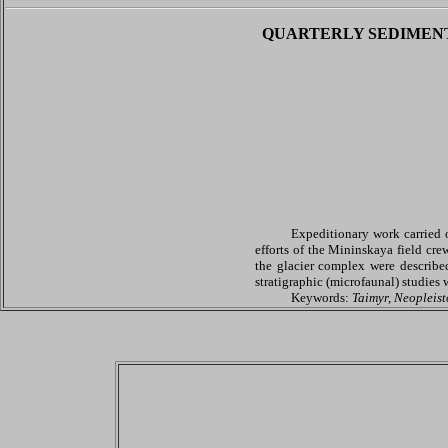
QUARTERLY SEDIMENT
Expeditionary work carried 
efforts of the Mininskaya field cre
the glacier complex were describe
stratigraphic (microfaunal) studies 
Keywords:
Taimyr, Neopleis