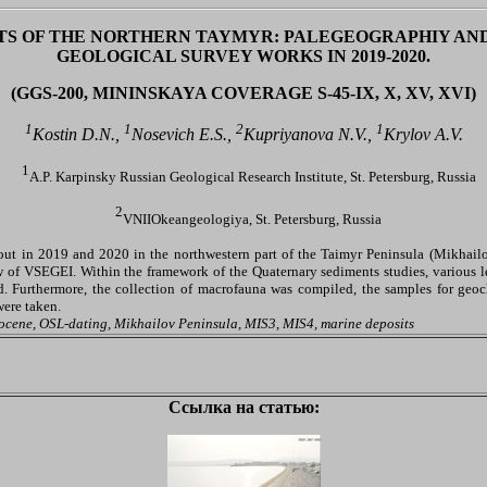
S OF THE NORTHERN TAYMYR: PALEGEOGRAPHIY AN
GEOLOGICAL SURVEY WORKS IN 2019-2020.
(GGS-200, MININSKAYA COVERAGE S-45-IX, X, XV, XVI)
1
1
2
1
Kostin D.N.,
Nosevich E.S.,
Kupriyanova N.V.,
Krylov A.V.
1
A.P. Karpinsky Russian Geological Research Institute, St. Petersburg, Russia
2
VNIIOkeangeologiya, St. Petersburg, Russia
out in 2019 and 2020 in the northwestern part of the Taimyr Peninsula (Mikhail
w of VSEGEI. Within the framework of the Quaternary sediments studies, various le
d. Furthermore, the collection of macrofauna was compiled, the samples for ge
were taken.
tocene, OSL-dating, Mikhailov Peninsula, MIS3, MIS4, marine deposits
Ссылка на статью: