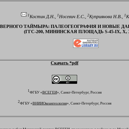
1
1
2
1
Костин Д.Н.,
Носевич Е.С.,
Куприянова Н.В.,
К
ЕРНОГО ТАЙМЫРА: ПАЛЕОГЕОГРАФИЯ И НОВЫЕ ДАНН
(ГГС-200, МИНИНСКАЯ ПЛОЩАДЬ
S
-45-
IX
,
X
,
Скачать *pdf
1
ФГБУ «
ВСЕГЕИ
», Санкт-Петербург, Россия
2
ФГБУ «
ВНИИОкеангеология
», Санкт-Петербург, Россия