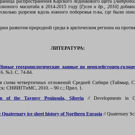
раница распространения Карского ледникового щита [
Антропог
лионого масштаба в 2014-2015 году [
Гусев и др., 2016
] добав
есколько разрезов вдоль южного побережья п-ва, где были оп
рии развития природной среды в арктическом региона на протя
ЛИТЕРАТУРА:
Новые геохронологические данные по неоплейстоцен-голо
. №3. С. 74-84.
я схема четвертичных отложений Средней Сибири (Таймыр, Сиб
рск: СНИИГГиМС, 2010. – 90 с.;
Прил. 1.
ion of the Taymyr Peninsula, Siberia
// Developments in Qu
 Quaternary ice sheet history of Northern Eurasia
// Quaternary Sc