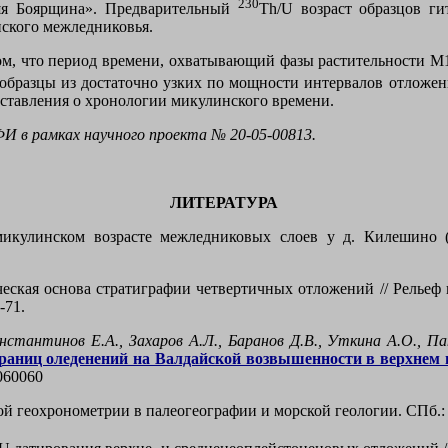
230
яя Боярщина». Предварительный
Th
/
U
возраст образцов ги
ского межледниковья.
ом, что период времени, охватывающий фазы растительности М
образцы из достаточно узких по мощности интервалов отложени
дставления о хронологии микулинского времени.
 в рамках научного проекта № 20-05-00813.
ЛИТЕРАТУРА
кулинском возрасте межледниковых слоев у д. Килешино (
ская основа стратиграфии четвертичных отложений // Рельеф 
-71.
нстантинов Е.А., Захаров А.Л., Баранов Д.В., Уткина А.О., Па
раниц оледенений на Валдайской возвышенности в верхнем
060060
 геохронометрии в палеогеографии и морской геологии. СПб.: Н