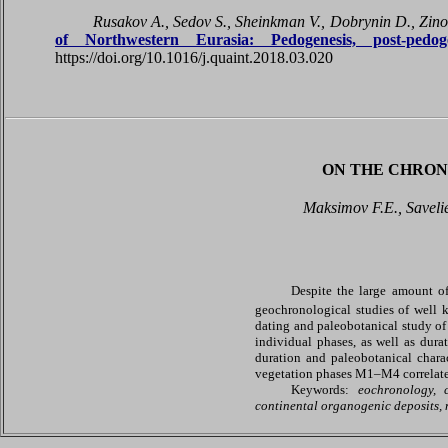
Rusakov A., Sedov S., Sheinkman V., Dobrynin D., Zino
of Northwestern Eurasia: Pedogenesis, post-pedoge
https://doi.org/10.1016/j.quaint.2018.03.020
ON THE CHRON
Maksimov F.E., Saveli
Despite the large amount of
geochronological studies of well 
dating and paleobotanical study of 
individual phases, as well as durat
duration and paleobotanical charac
vegetation phases M1–M4 correlates
Keywords:
eochronology, 
continental organogenic deposits,