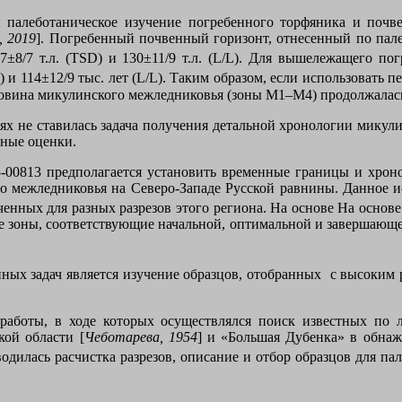
 палеботаническое изучение погребенного торфяника и почве
., 2019
]. Погребенный почвенный горизонт, отнесенный по пал
±8/7 т.л. (
TSD
) и 130±11/9 т.л. (
L
/
L
). Для вышележащего пог
) и 114±12/9 тыс. лет (
L
/
L
). Таким образом, если использовать 
овина микулинского межледниковья (зоны М1–М4) продолжалась, 
иях не ставилась задача получения детальной хронологии мику
ьные оценки.
00813 предполагается установить временные границы и хроно
о межледниковья на Северо-Западе Русской равнины. Данное и
енных для разных разрезов этого региона. На основе На основ
 зоны, соответствующие начальной, оптимальной и завершающе
ых задач является изучение образцов, отобранных с высоким р
работы, в ходе которых осуществлялся поиск известных по
кой области [
Чеботарева, 1954
] и «Большая Дубенка» в обнаж
водилась расчистка разрезов, описание и отбор образцов для
пал