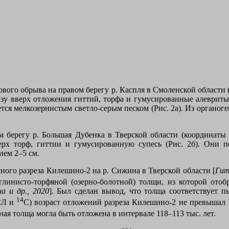
го обрыва на правом берегу р. Каспля в Смоленской области (ко
зу вверх отложения гиттий, торфа и гумусированные алевриты 
ется мелкозернистым светло-серым песком (Рис. 2а). Из орган
берегу р. Большая Дубенка в Тверской области (координаты 56º
рх торф, гиттии и гумусированную супесь (Рис. 2б). Они п
ем 2–5 см.
тного разреза Килешино-2 на р. Сижина в Тверской области [
Гит
углинисто-торфяной (озерно-болотной) толщи, из которой ото
а и др., 2020
]. Был сделан вывод, что толща соответствует 
14
СЛ и
С) возраст отложений разреза Килешино-2 не превышал 7
ая толща могла быть отложена в интервале 118–113 тыс. лет.