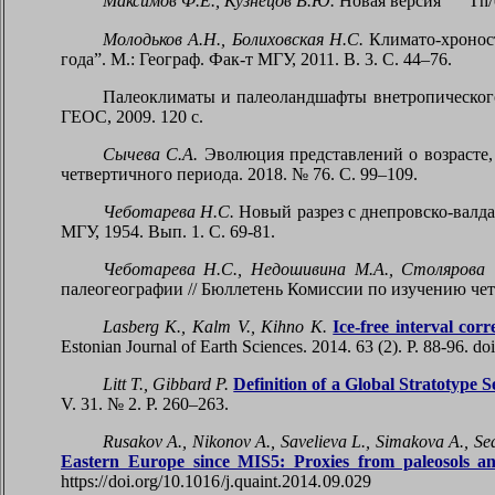
Максимов Ф.Е., Кузнецов В.Ю.
Новая версия
Th/
Молодьков А.Н., Болиховская Н.С.
Климато-хроност
года”. М.: Географ. Фак-т МГУ, 2011. В. 3. C. 44–76.
Палеоклиматы и палеоландшафты внетропического 
ГЕОС, 2009. 120 с.
Сычева С.А.
Эволюция представлений о возрасте,
четвертичного периода. 2018. № 76. С. 99–109.
Чеботарева Н.С.
Новый разрез с днепровско-валда
МГУ, 1954. Вып. 1. С. 69-81.
Чеботарева Н.С., Недошивина М.А., Столярова
палеогеографии // Бюллетень Комиссии по изучению четв
Lasberg K., Kalm V., Kihno K
.
Ice-free interval co
Estonian Journal of Earth Sciences. 2014. 63 (2). P. 88-96. do
Litt T., Gibbard P.
Definition of a Global Stratotype 
V. 31. № 2. P. 260–263.
Rusakov A., Nikonov A., Savelieva L., Simakova A., Sed
Eastern Europe since MIS5: Proxies from paleosols an
https://doi.org/10.1016/j.quaint.2014.09.029