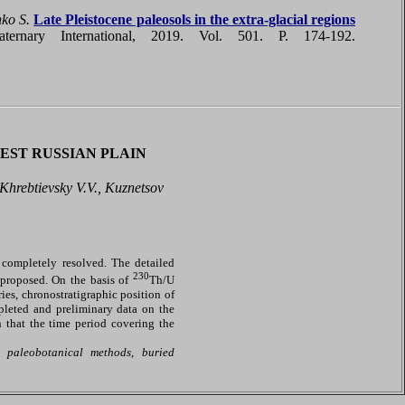
ko S.
Late Pleistocene paleosols in the extra-glacial regions
ernary International, 2019. Vol. 501. P. 174-192.
EST RUSSIAN PLAIN
Khrebtievsky V.V., Kuznetsov
 completely resolved. The detailed
230
 proposed. On the basis of
Th/U
ies, chronostratigraphic position of
ompleted and preliminary data on the
n that the time period covering the
, paleobotanical methods, buried