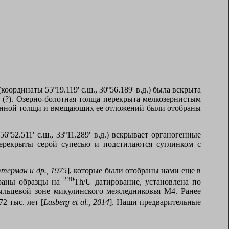
ординаты 55º19.119' с.ш., 30º56.189' в.д.) была вскрыта
(?). Озерно-болотная толща перекрыта мелкозернистым
огенной толщи и вмещающих ее отложений были отобраны
52.511' с.ш., 33º11.289' в.д.) вскрывает органогенные
ерекрыты серой супесью и подстилаются суглинком с
терман и др., 1975
], которые были отобраны нами еще в
230
браны образцы на
Th
/
U
датирование, установлена по
пыльцевой зоне микулинского межледниковья М4. Ранее
2 тыс. лет [
Lasberg et al
., 2014
]. Наши предварительные