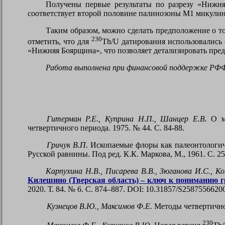
Получены первые результаты по разрезу «Нижн
соответствует второй половине палинозоны М1 микулин
Таким образом, можно сделать предположение о т
230
отметить, что для
Th
/
U
датирования использовались 
«Нижняя Боярщина», что позволяет детализировать пре
Работа выполнена при финансовой поддержке РФФИ
Гитерман Р.Е., Куприна Н.П., Шанцер Е.В.
О ми
четвертичного периода. 1975. № 44. С. 84-88.
Гричук В.П.
Ископаемые флоры как палеонтологиче
Русской равнины. Под ред. К.К. Маркова
,
М., 1961. С. 25
Карпухина Н.В., Писарева В.В., Зюганова И.С., Ко
Килешино (Тверская область) – ключ к пониманию г
2020. Т. 84. № 6. С. 874–887.
DOI
: 10.31857/
S
2587556620
Кузнецов В.Ю., Максимов Ф.Е.
Методы четвертичной
230