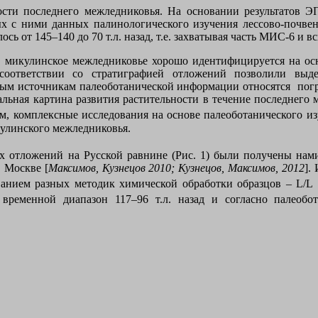
ости последнего межледниковья. На основании результатов 
х с ними данных палинологического изучения лессово-почв
ь от 145–140 до 70 т.л. назад, т.е. захватывая часть МИС-6 и 
 микулинское межледниковье хорошо идентифицируется на ос
 соответствии со стратиграфией отложений позволили выд
ным источникам палеоботанической информации относятся пог
альная картина развития растительности в течение последнего
м, комплексные исследования на основе палеоботанического и
улинского межледниковья.
х отложений на Русской равнине (Рис. 1) были получены нам
. Москве [
Максимов, Кузнецов 2010; Кузнецов, Максимов, 2012
].
ванием разных методик химической обработки образцов –
L
/
L
временной диапазон 117–96 т.л. назад и согласно палеобо