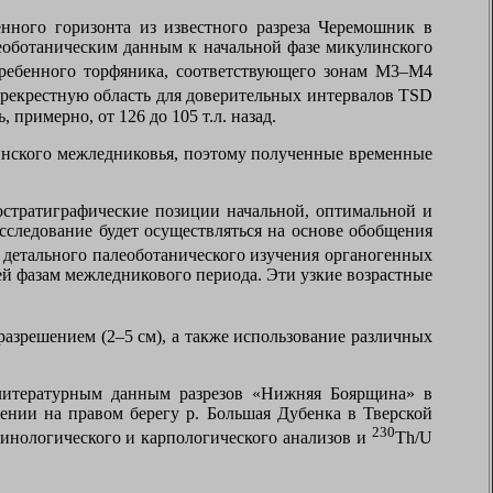
нного горизонта из известного разреза Черемошник в
еоботаническим данным к начальной фазе микулинского
ребенного торфяника, соответствующего зонам М3–
M
4
перекрестную область для доверительных интервалов
TSD
примерно, от 126 до 105 т.л. назад.
линского межледниковья, поэтому полученные временные
стратиграфические позиции начальной, оптимальной и
сследование будет осуществляться на основе обобщения
е детального палеоботанического изучения органогенных
й фазам межледникового периода. Эти узкие возрастные
азрешением (2–5 см), а также использование различных
 литературным данным разрезов «Нижняя Боярщина» в
ении на правом берегу р. Большая Дубенка в Тверской
230
инологическ
ого
и карпологическ
ого
анализ
ов и
Th
/
U