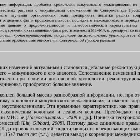
ем информации, проблема хронологии микулинского межледниковья не р
известных разрезов с микулинскими отложениями на Северо-Западе Русс
ского изучения органогенных толщ предпринята попытка решить воп
и отдельных фаз и продолжительности последнего межледникового периода
ные данные о продолжительности и палеоботанической характеристике
ериод времени, охватывающий фазы растительности М1–М4, коррелирует со вс
ология, хроностратиграфия, микулинское межледниковье, уран-ториевое 
льные органогенные отложения, Северо-Запад Русской равнины
ких изменений актуальными становятся детальные реконструкци
о – микулинского и его аналогов. Сопоставление изменений п
твлено при наличии достоверной хронологии реконструиров
едниковья, приобретают большое значение.
оплен большой массив разнообразной информации, но, при это
ому хронология микулинского межледниковья, а именно возра
и неустановленными. Эти временные характеристики, как прав
кеаническим колонкам и ледовым кернам. Преобладают пре
дии МИС-5е [
Палеоклиматы…, 2009
и др.]. Привязка геохронол
омиссией [
Litt, Gibbard, 2008
]. Поэтому даже единичные прямы
ОСЛ датировок отложений, подстилающих и перекрывающих ры
и 115±7 тысяч лет (т.л.), делается вывод о корреляции межледни