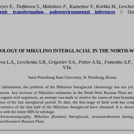
vyev E., Trofimova S., Maksimov F., Kuznetsov V., Korkka M., Levchen
nic transformation, paleoenvironmental inferences
// Quat
OLOGY OF MIKULINO INTERGLACIAL
IN THE NORTH-W
eva L.A., Levchenko S.B.,
Grigoriev V.A., Petrov A.Yu., Fomenko A.P., 
V.Yu
Saint-Petersburg State University, St. Peterburg, Russia
 information, the problem of the Mikulino Interglacial chronology has not yet
known key sections of Mikulino sediments in the North-West Russian Plain are
organic-rich sequences, an attempt was made to resolve the issues of time boundar
ion of the last interglacial period. To date, the first stage of field work has c
teristics of the first half of the Mikulino Interglacial have obtained. It is show
 with the entire MIS-5e substage.
chronostratigraphy, Mikulino (Eemian) Interglacial, uranium-thorium dating
 northwestern Russian Plain