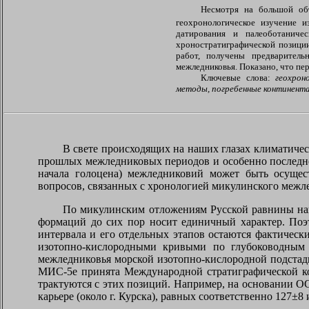
Несмотря на большой объ
геохронологическое изучение 
датирования и палеоботаниче
хроностратиграфической позици
работ, получены предваритель
межледниковья. Показано, что п
Ключевые слова:
геохрон
методы, погребенные континента
В свете происходящих на наших глазах климатичес
прошлых межледниковых периодов и особенно последнег
начала голоцена) межледниковий может быть осущес
вопросов, связанных с хронологией микулинского межл
По микулинским отложениям Русской равнины нак
формаций до сих пор носит единичный характер. Поэт
интервала и его отдельных этапов остаются фактическ
изотопно-кислородными кривыми по глубоководным о
межледниковья морской изотопно-кислородной подста
МИС-5е принята Международной стратиграфической к
трактуются с этих позиций. Например, на основании 
карьере (около г. Курска), равных соответственно 127±8 