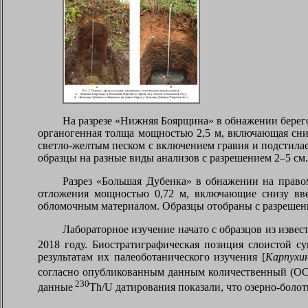
На разрезе «Нижняя Боярщина» в обнажении берегово
органогенная толща мощностью 2,5 м, включающая сни
светло-желтым песком с включением гравия и подстила
образцы на разные виды анализов с разрешением 2–5 см.
Разрез «Большая Дубенка» в обнажении на правом 
отложения мощностью 0,72 м, включающие снизу вве
обломочным материалом. Образцы отобраны с разрешени
Лабораторное изучение начато с образцов из извес
2018 году. Биостратиграфическая позиция слоистой с
результатам их палеоботанического изучения [
Карпухин
согласно опубликованным данным количественный (О
230
данные
Th
/
U
датирования показали, что озерно-болотн