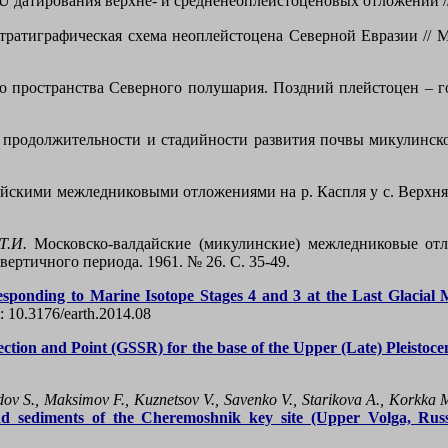
U датирования верхне- и средненеоплейстоценовых отложений // 
ратиграфическая схема неоплейстоцена Северной Евразии // М
пространства Северного полушария. Поздний плейстоцен – гол
 продолжительности и стадийности развития почвы микулинск
йскими межледниковыми отложениями на р. Каспля у с. Верхняя
 Т.И.
Московско-валдайские (микулинские) межледниковые от
ертичного периода. 1961. № 26. С. 35-49.
rresponding to Marine Isotope Stages 4 and 3 at the Last Glacial
i: 10.3176/earth.2014.08
Section and Point (GSSR) for the base of the Upper (Late) Pleisto
ov S., Maksimov F., Kuznetsov V., Savenko V., Starikova A., Korkka M
d sediments of the Cheremoshnik key site (Upper Volga, Russ