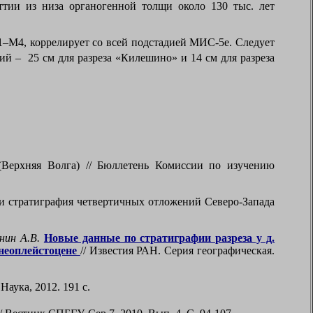
ттии из низа органогенной толщи около 130 тыс. лет
1–М4, коррелирует со всей
подстади
ей
МИС-5е
. Следует
й – 25 см для разреза «Килешино» и 14 см для разреза
Верхняя Волга) // Бюллетень Комиссии по изучению
и стратиграфия четвертичных отложений Северо-Запада
нин А.В.
Новые данные по стратиграфии разреза у д.
 неоплейстоцене
// Известия РАН. Серия географическая.
аука, 2012. 191 с.