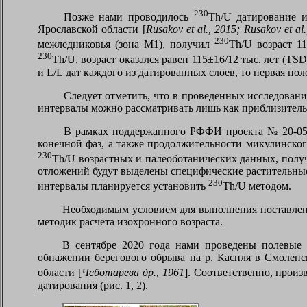
230
Позже нами проводилось
Th
/
U
датирование и
Ярославской области [
Rusakov et al
., 2015;
Rusakov et al
230
межледниковья (зона М1), получил
Th
/
U
возраст 117
230
Th
/
U
, возраст оказался равен 115±16/12 тыс. лет (
TSD
и
L
/
L
дат каждого из датированных слоев, то первая пол
Следует отметить, что в проведенных исследован
интервалы можно рассматривать лишь как приблизител
В рамках поддержанного РФФИ проекта № 20-05-
конечной фаз, а также продолжительности микулинског
230
Th
/
U
возрастных и палеоботанических данных, получ
отложений будут выделены специфические растительные
230
интервалы планируется установить
Th
/
U
методом.
Необходимым условием для выполнения поставленн
методик расчета изохронного возраста.
В сентябре 2020 года нами проведены полевые 
обнажении берегового обрыва на р. Каспля в Смоленс
области [
Чеботарева др., 1961
]. Соответственно, произ
датирования (рис. 1, 2).