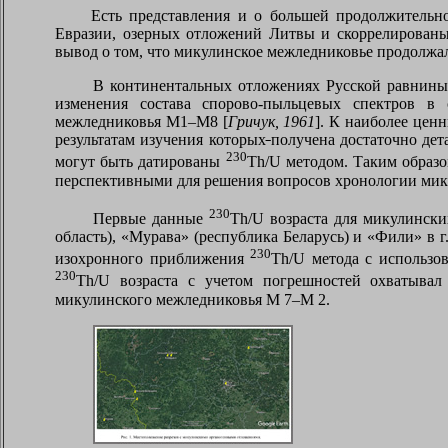
Есть представления и о большей продолжительн
Евразии, озерных отложений Литвы и скоррелированы
вывод о том, что микулинское межледниковье продолжалос
В континентальных отложениях Русской равнины
изменения состава спорово-пыльцевых спектров в
межледниковья М1–
M
8 [
Гричук, 1961
]. К наиболее цен
результатам изучения которых
получена достаточно дет
230
могут быть датированы
Th
/
U
методом. Таким образо
перспективными для решения вопросов хронологии мик
230
Первые данные
Th
/
U
возраста для микулински
область), «Мурава» (республика Беларусь) и «Фили» в г
230
изохронного приближения
Th
/
U
метода с использо
230
Th
/
U
возраста с учетом погрешностей охватывал 
микулинского межледниковья М 7–
M
2.