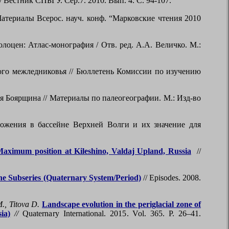
Вестник СПБГУ. Сер.7. 2010. Вып. 4. С. 94-107.
атериалы Всерос. науч. конф. “Марковские чтения 2010
оцен: Атлас-монография / Отв. ред. А.А. Величко. М.:
ого межледниковья // Бюллетень Комиссии по изучению
 Боярщина // Материалы по палеогеографии. М.: Изд-во
ложения в бассейне Верхней Волги и их значение для
 Maximum position at Kileshino, Valdaj Upland, Russia
//
cene Subseries (Quaternary System/Period)
// Episodes. 2008.
., Titova D.
Landscape evolution in the periglacial zone of
ia)
//
Quaternary International. 2015. Vol. 365. P. 26–41.