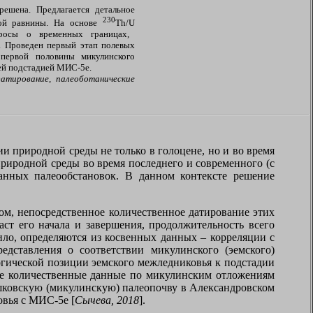
ешена. Предлагается детальное
230
кой равнины. На основе
Th
/
U
росы о временных границах,
. Проведен первый этап полевых
 первой половины микулинского
ей подстадией МИС-5е.
датирование, палеоботанические
и природной среды не только в голоцене, но и во время
риродной среды во время последнего и современного (с
анных палеообстановок. В данном контексте решение
м, непосредственное количественное датирование этих
ст его начала и завершения, продолжительность всего
ило, определяются из косвенных данных – корреляции с
дставления о соответствии микулинского (эемского)
огической позиции эемского межледниковья к подстадии
е количественные данные по микулинским отложениям
шковскую (микулинскую) палеопочву в Александровском
ковья с МИС-5е [
Сычева, 2018
].