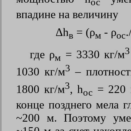
ос
впадине на величину
Δh
= (ρ
- ρ
.
в
м
oc
3
где ρ
= 3330 кг/м
м
3
1030 кг/м
– плотност
3
1800 кг/м
, h
= 220 
ос
конце позднего мела г
~200 м. Поэтому ум
~150 м за счет накопл