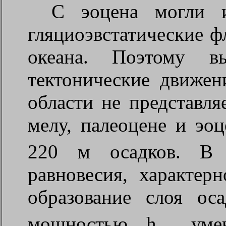
С эоцена могли и
гляциоэвстатические 
океана. Поэтому в
тектонические движен
области не представл
мелу, палеоцене и эоц
220 м осадков. В у
равновесия, характер
образование слоя ос
мощностью h
умен