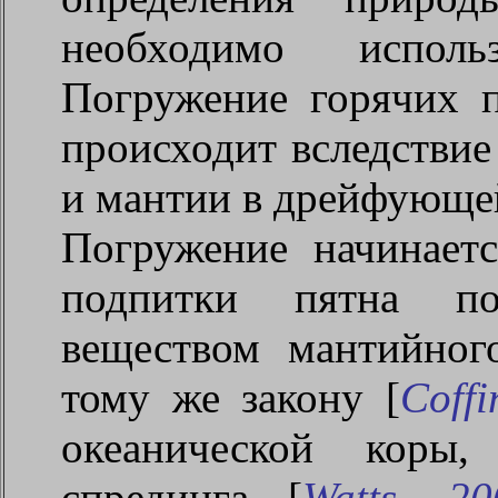
необходимо исполь
Погружение горячих п
происходит вследстви
и мантии в дрейфующей
Погружение начинает
подпитки пятна п
веществом мантийног
тому же закону [
Coffi
океанической коры,
спрединга [
Watts
, 20