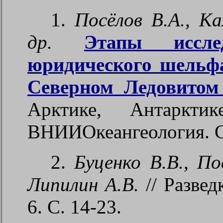
1.
Посёлов В.А., Ка
др.
Этапы иссле
юридического шельф
Северном Ледовитом
Арктике, Антаркт
ВНИИОкеангеология. СП
2.
Буценко В.В., По
Липилин А.В.
// Развед
6. С. 14-23.