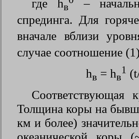
где
h
– начальн
в
спрединга. Для горяче
вначале вблизи уров
случае соотношение (1
1
h
=
h
(t
в
в
Соответствующая к
Толщина коры на бывши
км и более) значител
океанической коры (