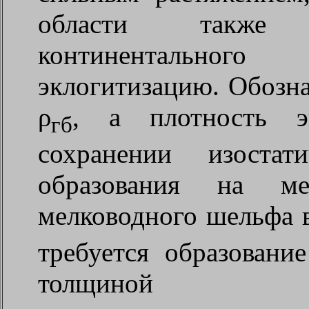
области также 
континентально
эклогитизацию. Обозна
ρ
, а плотность э
гб
сохранении изостат
образования на м
мелководного шельфа 
требуется образовани
толщиной