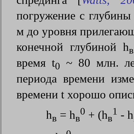
погружение с глубины
м до уровня прилегающ
конечной глубиной
h
в
время t
~ 80 млн. ле
0
периода времени изм
времени t хорошо опис
0
1
h
=
h
+ (
h
-
h
в
в
в
0