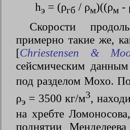
h
= (ρ
/ ρ
)((ρ
- 
э
гб
м
м
Скорости продол
примерно такие же, к
[
Chriestensen &
Moo
сейсмическим данным
под разделом Мохо. Пол
3
ρ
= 3500 кг/м
, наход
э
на хребте Ломоносова
поднятии Менделеева