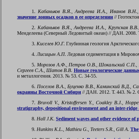
1.
Кабаньков В.Я., Андреева И.А., Иванов В.Н.
значение донных осадков в ее определении
// Геотектон
2.
Кабаньков В.Я., Андреева И.А., Крупская В.В
Менделеева (Северный Ледовитый океан) // ДАН. 2008. Т.
3.
Киселев Ю.Г.
Глубинная геология Арктического б
4.
Лисицын А.П.
Ледовая седиментация в Мировом о
5.
Морозов А.Ф., Петров О.В., Шокальский С.П., 
Сергеев С.А., Шатов В.В.
Новые геологические данны
и металлогения. 2013. № 53. С. 34-55.
6.
Поселов В.А., Буценко В.В., Каминский В.Д., Са
окраины Восточной Сибири
// ДАН. 2012. Т. 443.
№ 2.
7.
Bruvoll V., Kristoffersen Y., Coakley B.J., Hoppe
stratigraphy, depositional environment and an inter-ridge
8.
Hall J.K.
Sediment waves and other evidence of p
9.
Hunkins K.L., Mathieu G., Teeters S.R., Gill A.
The 