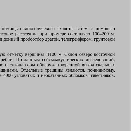
 помощью многолучевого эхолота, затем с помощью
совое расстояние при промере составляло 100–200 м.
и донный пробоотбор драгой, телегрейфером, грунтовой
ую отметку вершины -1100 м. Склон северо-восточной
гребни. По данным сейсмоакустических исследований,
асти склона горы обнаружен коренной выход скальных
ещинами. Отдельные трещины являются, по-видимому,
е 4000 угловатых и неокатанных обломков известняков,