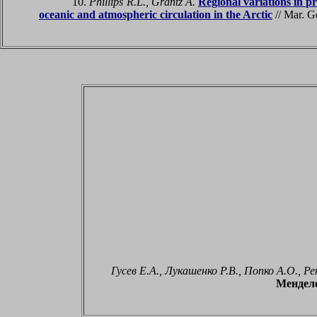
10.
Phillips R.L., Grantz A.
Regional variations in p
oceanic and atmospheric circulation in the Arctic
// Mar. G
Гусев Е.А., Лукашенко Р.В., Попко А.О., 
Менделе