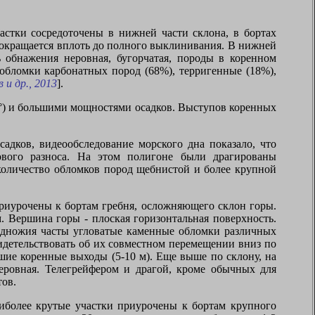
стки сосредоточены в нижней части склона, в бортах
сокращается вплоть до полного выклинивания. В нижней
 обнажения неровная, бугорчатая, породы в коренном
обломки карбонатных пород (68%), терригенные (18%),
 и др., 2013
].
5°) и большими мощностями осадков. Выступов коренных
ков, видеообследование морского дна показало, что
ового разноса. На этом полигоне были драгированы
количество обломков пород щебнистой и более крупной
риурочены к бортам гребня, осложняющего склон горы.
. Вершина горы - плоская горизонтальная поверхность.
подножия часты угловатые каменные обломки различных
идетельствовать об их совместном перемещении вниз по
ие коренные выходы (5-10 м). Еще выше по склону, на
еровная. Телегрейфером и драгой, кроме обычных для
тов.
иболее крутые участки приурочены к бортам крупного