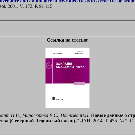
rovenance and abundance of ice-rafted clasts in Arctic Ocean sedim
eol. 2001. V. 172. P. 91-115.
Ссылка на статью:
Рекант П.В., Миролюбова Е.С., Пяткова М.Н.
Новые данные о стр
ева (Северный Ледовитый океан)
// ДАН. 2014. Т. 455. № 2. С.