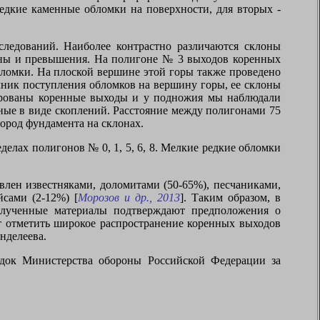
редкие каменные обломки на поверхности, для вторых -
следований. Наиболее контрастно различаются склоны
оны и превышения. На полигоне № 3 выходов коренных
бломки. На плоской вершине этой горы также проведено
ник поступления обломков на вершину горы, ее склоны
тированы коренные выходы и у подножия мы наблюдали
ные в виде скоплений. Расстояние между полигонами 75
ород фундамента на склонах.
елах полигонов № 0, 1, 5, 6, 8. Мелкие редкие обломки
лен известняками, доломитами (50-65%), песчаниками,
йсами (2-12%) [
Морозов и др., 2013
]. Таким образом, в
олученные материалы подтверждают предположения о
ет отметить широкое распространение коренных выходов
нделеева.
одок Министерства обороны Российской Федерации за