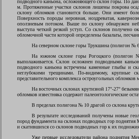
подводного каньона, осложняющего склон горы. По данн
м. Протяженные участки склонов лишены покрова осад
склону обломков становится больше. Они имеют боле
Поверхность породы неровная, ноздреватая, каверноз
оползневым потоком. Выше по склону обнаружен неб
выступа четкий резкий уступ. Со склонов получено о
обломочной части которой определены базальты, песчан
На северном склоне горы Трукшина (полигон № 6
На южном склоне горы Рогоцкого (полигон №
выполаживается. Склон осложнен подводными каньона
подводного каньона встречены каменные глыбы и ска
неглубокими трещинами. По-видимому, крупные ск
представительного комплекса остроугольных обломков м
На восточных склонах крутизной 17°-27° безымя
обломков известняка содержит палеонтологические оста
В пределах полигона № 10 драгой со склона крут
В результате исследований получены новые ге
пород фундамента на склонах подводных гор поднятия
и скатившихся со склонов подводных гор к их подножи
Уже первые исследователи района поднятия Ме