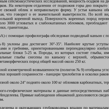
ым сейсмоакустических исследований, мощность осадков на дне 
ков. На некотором отдалении от подножия горы дно покрыто
е свежий облик и неправильную форму. У устья каньона об
ная, что говорит о ее значительной выветрелости. По всей
ольшой коренной выход. Поверхность коренных пород неровн
коло 3000 угловатых и слабоокатанных обломков, преобладают 
ики, гранитоиды.
А) с помощью профилографа обследован подводный каньон с по
8) уклоны дна достигают 30°-35°. Наиболее крутые уступы
ми и гребнями, ориентированными перпендикулярно изобата
льные блоки 5-25 м. Породы, из которых состоят глыбы, им
альные глыбы снесены по каньону с верхней, обрывисто
етаморфических пород общей массой около 250 кг.
нной изометричной возвышенности (полигон № 9) отобраны угл
тки хорошей сохранности - панцири трилобитов и осколки раков
изной около 24° поднято около 100 кг обломков карбонатных, т
олого-геофизические материалы и данные непосредственных н
 Менделеева. Прямые наблюдения обнажений дополняются сведен
ям.
нделеева и окружающих глубоководных впадин по материалам 