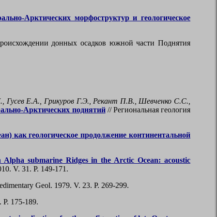
ально-Арктических морфоструктур и геологическое
происхождении донных осадков южной части Поднятия
Гусев Е.А., Грикуров Г.Э., Рекант П.В., Шевченко С.С.,
рально-Арктических поднятий
// Региональная геология
н) как геологическое продолжение континентальной
 Alpha submarine Ridges in the Arctic Ocean: acoustic
10. V. 31. P. 149-171.
Sedimentary Geol. 1979. V. 23. P. 269-299.
. P. 175-189.