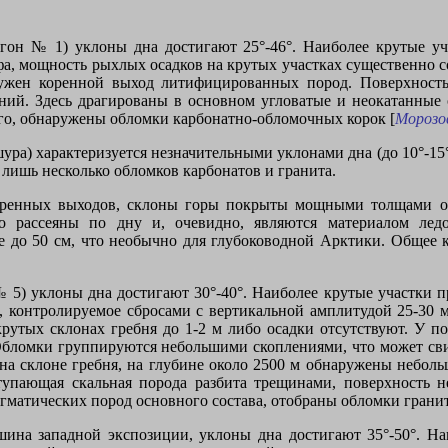
он № 1) уклоны дна достигают 25°-46°. Наиболее крутые уча
фа, мощность рыхлых осадков на крутых участках существенно 
ужен коренной выход литифицированных пород. Поверхность
ний. Здесь драгированы в основном угловатые и неокатанные 
ого, обнаружены обломки карбонатно-обломочных корок [
Морозов
ра) характеризуется незначительными уклонами дна (до 10°-1
 лишь несколько обломков карбонатов и гранита.
ренных выходов, склоны горы покрыты мощными толщами осад
о рассеяны по дну и, очевидно, являются материалом лед
е до 50 см, что необычно для глубоководной Арктики. Общее 
 5) уклоны дна достигают 30°-40°. Наиболее крутые участки п
 контролируемое сбросами с вертикальной амплитудой 25-30 м
крутых склонах гребня до 1-2 м либо осадки отсутствуют. У 
м. Обломки группируются небольшими скоплениями, что может св
а склоне гребня, на глубине около 2500 м обнаружены небольш
упающая скальная порода разбита трещинами, поверхность н
гматических пород основного состава, отобраны обломки грани
ина западной экспозиции, уклоны дна достигают 35°-50°. На