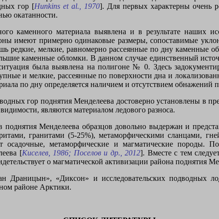
дных гор [
Hunkins
et
al
., 1970
]. Для первых характерны очень 
нью окатанности.
ного каменного материала выявлена и в результате наших ис
оны имеют примерно одинаковые размеры, сопоставимые укл
шь редкие, мелкие, равномерно рассеянные по дну каменные о
ольшие каменные обломки. В данном случае единственный источ
ситуация была выявлена на полигоне № 0. Здесь задокумен
упные и мелкие, рассеянные по поверхности дна и локализован
риала по дну определяется наличием и отсутствием обнажений п
одных гор поднятия Менделеева достоверно установлены в пред
 видимости, являются материалом ледового разноса.
в поднятия Менделеева образцов довольно выдержан и представ
еритами, гранитами (5-25%), метаморфическими сланцами, гне
ют осадочные, метаморфические и магматические породы. П
еева [
Киселев, 1986; Поселов и др., 2012
]. Вместе с тем следу
идетельствует о магматической активизации района поднятия Ме
ан Драницын», «Диксон» и исследовательских подводных л
ном районе Арктики.