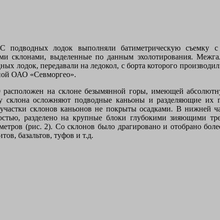
 С подводных лодок выполняли батиметрическую съемку с
ми склонами, выделенные по данным эхолотирования. Межгал
ых лодок, передавали на ледокол, с борта которого производил
нной ОАО «Севморгео».
 расположен на склоне безымянной горы, имеющей абсолютн
ру склона осложняют подводные каньоны и разделяющие их 
частки склонов каньонов не покрыты осадками. В нижней ч
ностью, разделено на крупные блоки глубокими зияющими тр
тров (рис. 2). Со склонов было драгировано и отобрано боле
ов, базальтов, туфов и т.д.