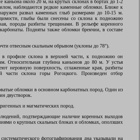
каньона около 20 м, на крутых склонах в бортах до 1-2
 илом, наблюдаются редкие каменные обломки. Ближе к
наружен развал каменных глыб размерами до 10-15 м.
 видимости, глыбы были снесены со склона к подножию
ая, породы разбиты трещинами. В рельефе коренного
карбонаты. Подняты также обломки брекчии, в составе
чти отвесным скальным обрывом (уклоны до 78°).
 в профиле склона в верхней части, к подножию он
м. Относительная глубина каньонов до 80 м. У устья
еют неровную поверхность, сглаженные края, разбиты
й части склона горы Рогоцкого. Произведен отбор
оватые обломки в основном карбонатных пород. Один из
ин двустворок.
ерригенных и магматических пород.
аблюдений, подтверждающие наличие коренных выходов
иями о крупных скальных блоках и обломках, оползших
систематического фотографирования дна указывали на