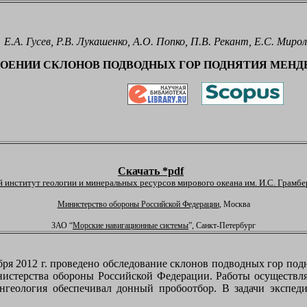
Е.А. Гусев, Р.В. Лукашенко, А.О. Попко, П.В. Рекант, Е.С. Мир
ОЕНИИ СКЛОНОВ ПОДВОДНЫХ ГОР ПОДНЯТИЯ МЕНД
Скачать *pdf
 институт геологии и минеральных ресурсов мирового океана им. И.С. Грамбе
Министерство обороны Российской Федерации
, Москва
ЗАО “
Морские навигационные системы
”, Санкт-Петербург
ря 2012 г. проведено обследование склонов подводных гор под
истерства обороны Российской Федерации. Работы осуществл
геология обеспечивал донный пробоотбор. В задачи экспед