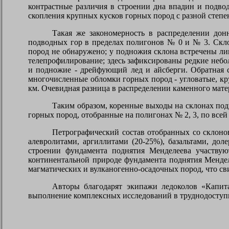
контрастные различия в строении дна впадин и подво
скопления крупных кусков горных пород с разной степе
Такая же закономерность в распределении дон
подводных гор в пределах полигонов № 0 и № 3. Скл
пород не обнаружено; у подножия склона встречены ли
телепрофилирование; здесь зафиксированы редкие неб
и подножие - дрейфующий лед и айсберги. Обратная 
многочисленные обломки горных пород - угловатые, кр
км. Очевидная разница в распределении каменного мате
Таким образом, коренные выходы на склонах подв
горных пород, отобранные на полигонах № 2, 3, по всей
Петрографический состав отобранных со склоно
алевролитами, аргиллитами (20-25%), базальтами, дол
строении фундамента поднятия Менделеева участву
континентальной природе фундамента поднятия Мендел
магматических и вулканогенно-осадочных пород, что св
Авторы благодарят экипажи ледоколов «Капит
выполнение комплексных исследований в труднодоступ