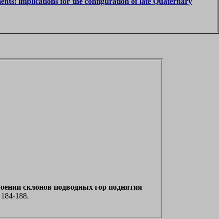
ents: implications for the configuration of late Quaternary
оении склонов подводных гор поднятия
 184-188.