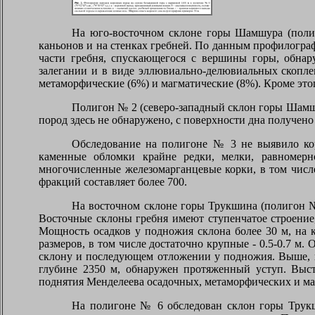
На юго-восточном склоне горы Шамшура (полиг
каньонов и на стенках гребней. По данным профилогра
части гребня, спускающегося с вершины горы, обнар
залегании и в виде эллювиально-делювиальных скопле
метаморфические (6%) и магматические (8%). Кроме эт
Полигон № 2 (северо-западный склон горы Шамшу
пород здесь не обнаружено, с поверхности дна получено
Обследование на полигоне № 3 не выявило ко
каменные обломки крайне редки, мелки, равномерн
многочисленные железомарганцевые корки, в том числ
фракций составляет более 700.
На восточном склоне горы Трукшина (полигон №
Восточные склоны гребня имеют ступенчатое строение,
Мощность осадков у подножия склона более 30 м, на 
размеров, в том числе достаточно крупные - 0.5-0.7 
склону и последующем отложении у подножия. Выше, н
глубине 2350 м, обнаружен протяженный уступ. Выст
поднятия Менделеева осадочных, метаморфических и ма
На полигоне № 6 обследован склон горы Трукш