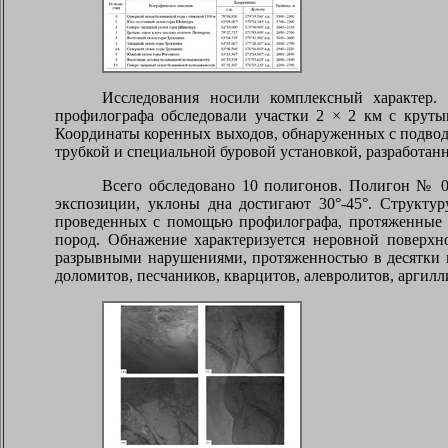
Исследования носили комплексный характер.
профилографа обследовали участки 2 × 2 км с круты
Координаты коренных выходов, обнаруженных с подводн
трубкой и специальной буровой установкой, разработа
Всего обследовано 10 полигонов. Полигон № 0
экспозиции, уклоны дна достигают 30°-45°. Структу
проведенных с помощью профилографа, протяженные у
пород. Обнажение характеризуется неровной поверх
разрывными нарушениями, протяженностью в десятки ме
доломитов, песчаников, кварцитов, алевролитов, аргиллит