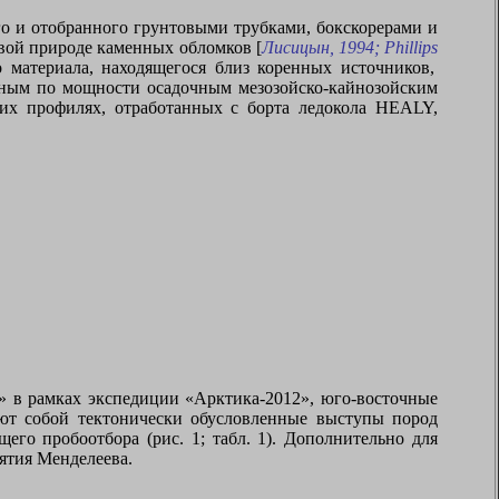
го и отобранного грунтовыми трубками, бокскорерами и
овой природе каменных обломков [
Лисицын, 1994;
Phillips
 материала, находящегося близ коренных источников,
ьным по мощности осадочным мезозойско-кайнозойским
ких профилях, отработанных с борта ледокола HEALY,
» в рамках экспедиции «Арктика-2012», юго-восточные
ют собой тектонически обусловленные выступы пород
го пробоотбора (рис. 1; табл. 1). Дополнительно для
ятия Менделеева.