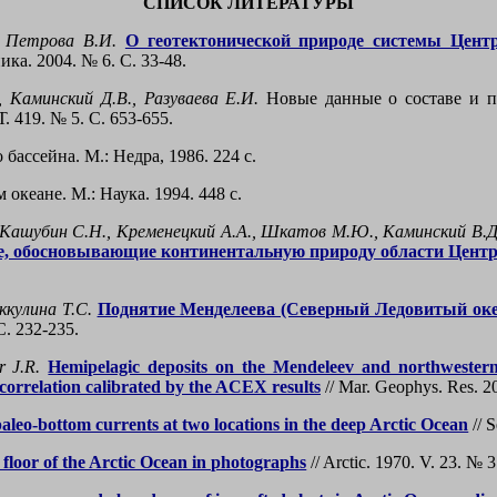
СПИСОК ЛИТЕРАТУРЫ
, Петрова В.И.
О геотектонической природе системы Центр
ика. 2004. № 6. С. 33-48.
., Каминский Д.В., Разуваева Е.И.
Новые данные о составе и 
 419. № 5. С. 653-655.
ассейна. М.: Недра, 1986. 224 с.
кеане. М.: Наука. 1994. 448 с.
Кашубин С.Н., Кременецкий А.А., Шкатов М.Ю., Каминский В.Д., 
е, обосновывающие континентальную природу области Цент
ккулина Т.С.
Поднятие Менделеева (Северный Ледовитый океа
С
. 232-235.
r J.R.
Hemipelagic deposits on the Mendeleev and northwestern
 correlation calibrated by the ACEX results
// Mar. Geophys. Res. 20
aleo-bottom currents at two locations in the deep Arctic Ocean
// 
floor of the Arctic Ocean in photographs
// Arctic. 1970. V. 23. № 3