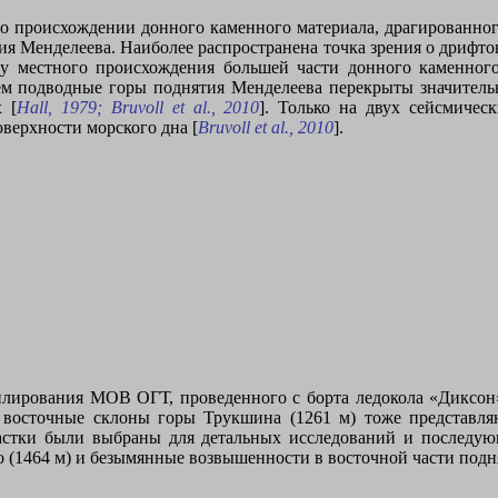
 о происхождении донного каменного материала, драгированно
ия Менделеева. Наиболее распространена точка зрения о дрифт
зу местного происхождения большей части донного каменного
тем подводные горы поднятия Менделеева перекрыты значител
 [
Hall
, 1979;
Bruvoll
et
al
., 2010
]. Только на двух сейсмичес
верхности морского дна [
Bruvoll
et
al
., 2010
].
филирования МОВ ОГТ, проведенного с борта ледокола «Диксон
 восточные склоны горы Трукшина (1261 м) тоже представля
астки были выбраны для детальных исследований и последующе
(1464 м) и безымянные возвышенности в восточной части подн