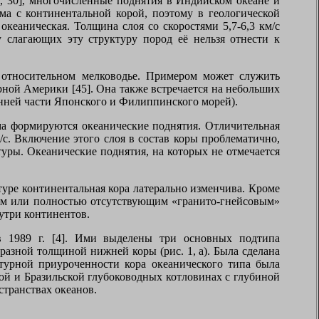
, 30], многочисленные поднятия в Индийском океане и
ма с континентальной корой, поэтому в геологической
океаническая. Толщина слоя со скоростями 5,7-6,3 км/с
у слагающих эту структуру пород её нельзя отнести к
а относительном мелководье. Примером может служить
ной Америки [45]. Она также встречается на небольших
енней части Японского и Филиппинского морей).
зма формируются океанические поднятия. Отличительная
/с. Включение этого слоя в состав коры проблематично,
уры. Океанические поднятия, на которых не отмечается
уре континентальная кора латерально изменчива. Кроме
ным или полностью отсутствующим «гранито-гнейсовым»
нутри континентов.
в 1989 г. [4]. Ими выделены три основных подтипа
разной толщиной нижней коры (рис. 1, а). Была сделана
турной приуроченности кора океанического типа была
кой и Бразильской глубоководных котловинах с глубиной
странствах океанов.