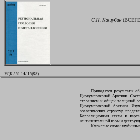
С.Н. Кашубин
(ВСЕГЕ
УДК 551.14/.15(98)
Приводятся результаты о
Циркумполярной Арктики. Соста
строением и общей толщиной зе
Циркумполярной Арктики. Изуч
геологических структур предст
Корреляционная схема и карта
континентальной коры и деструкц
Ключевые слова: глубинные