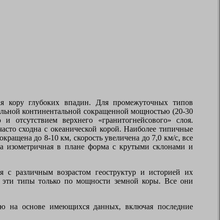
ая кору глубоких впадин. Для промежуточных типов
мальной континентальной сокращенной мощностью (20-30
и отсутствием верхнего «гранитогнейсового» слоя.
асто сходна с океанической корой. Наиболее типичные
щена до 8-10 км, скорость увеличена до 7,0 км/с, все
на изометричная в плане форма с крутыми склонами и
я с различным возрастом геоструктур и историей их
ся эти типы только по мощности земной коры. Все они
ию на основе имеющихся данных, включая последние