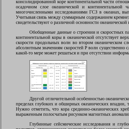
консолидированной коре континентальной части отношен
осадочном слое океанической и континентальной ч
многочисленными исследованиями ГСЗ в океанах, вып
Учитывая связь между суммарным содержанием кремнезе
свидетельствуют о различной основности океанической 
Обобщенные данные о строении и скоростных пар
континентальной коры в океанической отсутствует вер
скорости продольных волн во втором океаническом сл
абсолютным значениям скоростей Р волн существенно сло
какой-то мере может решаться и при отсутствии инфор
Другой отличительной особенностью океанической
пределах глубоких и обширных океанических впадин, та
Нужно отметить, что кора срединно-океанических хре
выраженным полосчатым рисунком магнитных аномали
Глубинные сейсмические исследования и глубо