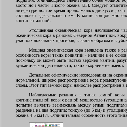
поднятия, отличающиеся значительно более мощной ко
восточной части Тихого океана [33]. Следует отмети
литературе долгое время продолжалась дискуссия, счит
составляет здесь около 5 км. В конце концов многол
континентальной.
Утолщенная океаническая кора наблюдается ча
океаническая кора в районах Северной Атлантики, вок
участках локальных прогибов, главным образом в глубо
Мощная океаническая кора выявлена также в рай
особенность коры таких поднятий - наличие в ее основ
поскольку он может быть частью верхней мантии, разу
вулканической деятельности, таких «корней» не имеют.
Детальные сейсмические исследования на окраин
нормальной, широко распространена кора промежуточн
слоем. Этот тип земной коры наиболее распространен в 
Наблюдаемые различия в типах земной коры 
континентальной коры с разной мощностью (утолщенная 
попытка выявить взаимосвязь между этими подтипами
разделена на два подтипа: тонкую (до 5 км) и утолщен
океана 4-5 км [7]. Отличительная особенность этого ти