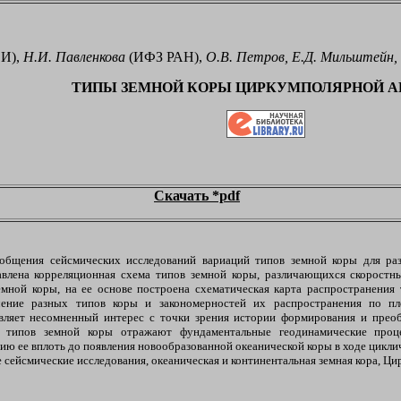
И),
Н.И. Павленкова
(ИФЗ РАН),
О.В. Петров, Е.Д. Мильштейн,
ТИПЫ ЗЕМНОЙ КОРЫ ЦИРКУМПОЛЯРНОЙ А
Скачать *pdf
бобщения сейсмических исследований вариаций типов земной коры для ра
влена корреляционная схема типов земной коры, различающихся скоростн
мной коры, на ее основе построена схематическая карта распространения 
ение разных типов коры и закономерностей их распространения по п
авляет несомненный интерес с точки зрения истории формирования и преоб
 типов земной коры отражают фундаментальные геодинамические проц
ию ее вплоть до появления новообразованной океанической коры в ходе цикли
 сейсмические исследования, океаническая и континентальная земная кора, Ц