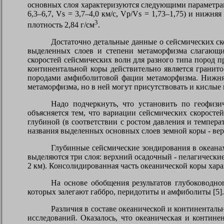
основных слоя характеризуются следующими параметрами: 
6,3–6,7, Vs = 3,7–4,0 км/с, Vp/Vs = 1,73–1,75) и нижня
3
плотность 2,84 г/см
.
Достаточно детальные данные о сейсмических ск
выделенных слоев и степени метаморфизма слагающих
скоростей сейсмических волн для разного типа пород 
континентальной коры действительно является гранит
породами амфиболитовой фации метаморфизма. Нижняя 
метаморфизма, но в ней могут присутствовать и кислые
Надо подчеркнуть, что установить по геофиз
объясняется тем, что вариации сейсмических скоросте
глубиной (в соответствии с ростом давления и темпер
названия выделенных основных слоев земной коры - верх
Глубинные сейсмические зондирования в океанах
выделяются три слоя: верхний осадочный - пелагические
2 км). Консолидированная часть океанической коры харак
На основе обобщения результатов глубоководно
которых залегают габбро, перидотиты и амфиболиты [5].
Различия в составе океанической и континентал
исследований. Оказалось, что океаническая и контин