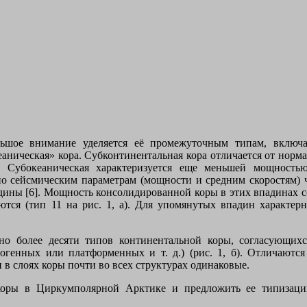
ьшое внимание уделяется её промежуточным типам, включ
еаническая» кора. Субконтинентальная кора отличается от нор
Субокеаническая характеризуется еще меньшей мощностью 
по сейсмическим параметрам (мощности и средним скоростям) ч
ы [6]. Мощность консолидированной коры в этих впадинах сокра
ся (тип 11 на рис. 1, а). Для упомянутых впадин характер
о более десяти типов континентальной коры, согласующихс
огенных или платформенных и т. д.) (рис. 1, б). Отличают
в слоях коры почти во всех структурах одинаковые.
й коры в Циркумполярной Арктике и предложить ее типизац