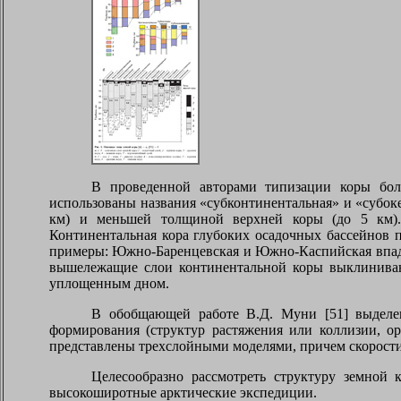
В проведенной авторами типизации коры бол
использованы названия «субконтинентальная» и «субок
км) и меньшей толщиной верхней коры (до 5 км). 
Континентальная кора глубоких осадочных бассейнов 
примеры: Южно-Баренцевская и Южно-Каспийская впадин
вышележащие слои континентальной коры выклинивают
уплощенным дном.
В обобщающей работе В.Д. Муни [51] выделен
формирования (структур растяжения или коллизии, ор
представлены трехслойными моделями, причем скорости 
Целесообразно рассмотреть структуру земно
высокоширотные арктические экспедиции.