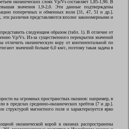
тьем океанических слоях Vp/Vs составляет 1,85-1,90. В
евышая значения 1,9-2,0. Эти данные подтверждены
цию поперечных и обменных волн [31, 47, 51 и др.].
, эти различия представляются вполне закономерными и
редставить следующим образом (табл. 1). В отличие от
шению Vp/Vs. Из-за существенного перекрытия значений
ры отличить океаническую кору от континентальной по
игают значений больше 6,0 км/с, поэтому такая задача в
орости на огромных пространствах океанов: например, в
и в пределах срединно-океанических хребтов [7 и др.].
н структурой магнитного поля и характеризуется ярко
мощной океанической корой в океанах распространены