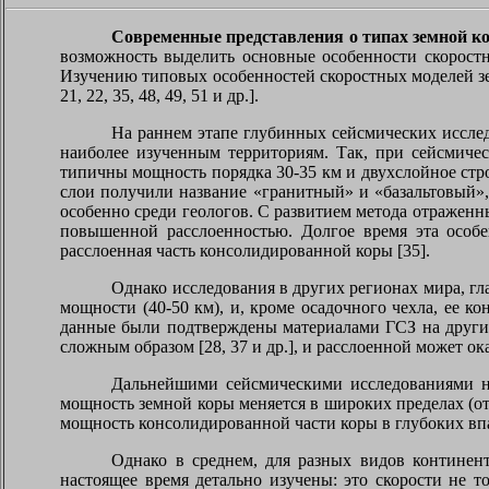
Современные представления о типах земной к
возможность выделить основные особенности скоростн
Изучению типовых особенностей скоростных моделей зем
21, 22, 35, 48, 49, 51 и др.].
На раннем этапе глубинных сейсмических иссле
наиболее изученным территориям. Так, при сейсмичес
типичны мощность порядка 30-35 км и двухслойное строе
слои получили название «гранитный» и «базальтовый», 
особенно среди геологов. С развитием метода отражен
повышенной расслоенностью. Долгое время эта особе
расслоенная часть консолидированной коры [35].
Однако исследования в других регионах мира, гл
мощности (40-50 км), и, кроме осадочного чехла, ее кон
данные были подтверждены материалами ГСЗ на других
сложным образом [28, 37 и др.], и расслоенной может ок
Дальнейшими сейсмическими исследованиями на
мощность земной коры меняется в широких пределах (от
мощность консолидированной части коры в глубоких вп
Однако в среднем, для разных видов континен
настоящее время детально изучены: это скорости не т