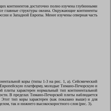
щих континентов достаточно полно изучена глубинными
 все главные структуры океана. Окружающие континенты
оссии и Западной Европы. Менее изучены северная часть
ентальной коры (типы 1-3 на рис. 1, а). Сейсмический
но-Европейскую платформу, молодые Тимано-Печорскую и
ой плиты характерен нормальный тип континентальной
ости. В пределах Тимано-Печорской плиты наблюдается
. Этот тип коры характерен (как показано выше) и для
лом, так и нижнего высокоскоростного слоя (рис. 3).