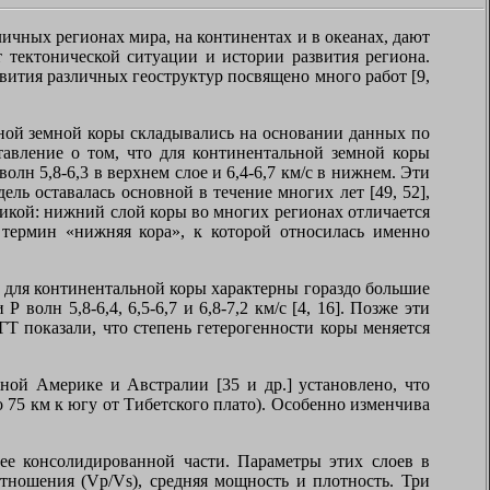
ичных регионах мира, на континентах и в океанах, дают
 тектонической ситуации и истории развития региона.
вития различных геоструктур посвящено много работ [9,
ной земной коры складывались на основании данных по
тавление о том, что для континентальной земной коры
лн 5,8-6,3 в верхнем слое и 6,4-6,7 км/с в нижнем. Эти
ль оставалась основной в течение многих лет [49, 52],
икой: нижний слой коры во многих регионах отличается
 термин «нижняя кора», к которой относилась именно
то для континентальной коры характерны гораздо большие
волн 5,8-6,4, 6,5-6,7 и 6,8-7,2 км/с [4, 16]. Позже эти
 показали, что степень гетерогенности коры меняется
ой Америке и Австралии [35 и др.] установлено, что
 75 км к югу от Тибетского плато). Особенно изменчива
 ее консолидированной части. Параметры этих слоев в
отношения (Vp/Vs), средняя мощность и плотность. Три