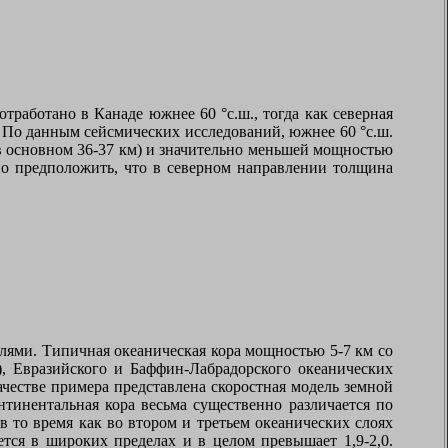
работано в Канаде южнее 60 °с.ш., тогда как северная
. По данным сейсмических исследований, южнее 60 °с.ш.
в основном 36-37 км) и значительно меньшей мощностью
но предположить, что в северном направлении толщина
лями. Типичная океаническая кора мощностью 5-7 км со
4), Евразийского и Баффин-Лабрадорского океанических
качестве примера представлена скоростная модель земной
тинентальная кора весьма существенно различается по
 то время как во втором и третьем океанических слоях
ется в широких пределах и в целом превышает 1,9-2,0.