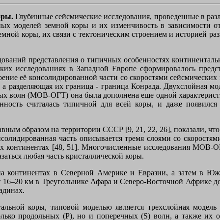
оры.
Глубинные сейсмические исследования, проведенные в разл
ых моделей земной коры и их изменчивость в зависимости от
ной коры, их связи с тектоническим строением и историей раз
дований представления о типичных особенностях континенталь
ких исследованиях в Западной Европе сформировалось предс
ние её консолидированной части со скоростями сейсмических во
а разделяющая их граница - граница Конрада. Двухслойная моде
ных волн (МОВ-ОГТ) она была дополнена еще одной характерист
нность считалась типичной для всей коры, и даже появился
авным образом на территории СССР [9, 21, 22, 26], показали, ч
солидированная часть описывается тремя слоями со скоростями Р 
 континентах [48, 51]. Многочисленные исследования МОВ-ОГТ
азаться любая часть кристаллической коры.
 континентах в Северной Америке и Евразии, а затем в Южн
 16–20 км в Треугольнике Афара и Северо-Восточной Африке до
адинах.
тальной коры, типовой моделью является трехслойная модель
олько продольных (Р), но и поперечных (S) волн, а также их 