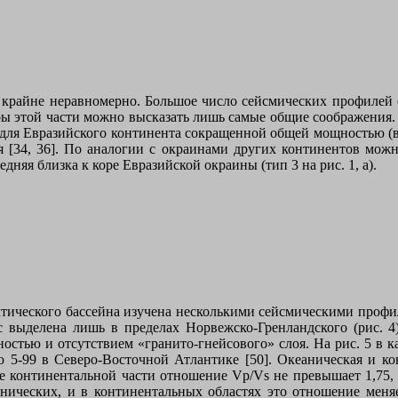
крайне неравномерно. Большое число сейсмических профилей от
оры этой части можно высказать лишь самые общие соображения
й для Евразийского континента сокращенной общей мощностью (
я [34, 36]. По аналогии с окраинами других континентов мож
няя близка к коре Евразийской окраины (тип 3 на рис. 1, а).
тического бассейна изучена несколькими сейсмическими профи
/с выделена лишь в пределах Норвежско-Гренландского (рис. 
щностью и отсутствием «гранито-гнейсового» слоя. На рис. 5 в 
 5-99 в Северо-Восточной Атлантике [50]. Океаническая и кон
 континентальной части отношение Vp/Vs не превышает 1,75, в
еанических, и в континентальных областях это отношение меня