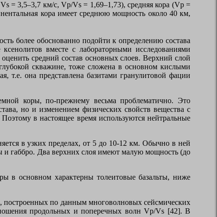
 = 3,5–3,7 км/с, Vp/Vs = 1,69–1,73), средняя коpа (Vp =
онтинентальная кора имеет среднюю мощность около 40 км,
ость более обоснованно подойти к определению состава
е ксенолитов вместе с лабораторными исследованиями
 оценить средний состав основных слоев. Верхний слой
хглубокой скважине, тоже сложена в основном кислыми
, т.е. она представлена базитами гранулитовой фации
емной коры, по-прежнему весьма проблематично. Это
става, но и изменением физических свойств вещества с
. Поэтому в настоящее время используются нейтральные
тся в узких пределах, от 5 до 10-12 км. Обычно в ней
ты и габбро. Два верхних слоя имеют малую мощность (до
оры в основном характерны толеитовые базальты, ниже
ей, построенных по данным многоволновых сейсмических
тношения продольных и поперечных волн Vp/Vs [42]. В