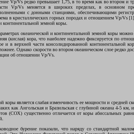
ие Vp/Vs редко превышает 1,75, в то время как во втором и тре
асти Vp/Vs меняется в широких пределах, в основном пр
олненными с донными станциями, обеспечивающими регистра
ма в кристаллических горных породах и отношением Vp/Vs [1]
и континентальной земной коры.
аметрах океанической и континентальной земной коры можно п
хняя (кислая) кора, что наиболее надежно фиксируется по отно
ое и в верхней части консолидированной континентальной ко
жнее. Однако скорости во втором океаническом слое редко дост
мации об отношении Vp/Vs.
 коры является слабая изменчивость ее мощности и средней ск
ких как Ангольская и Бразильская с глубиной океана 4-5 км, ил
бтов (СОХ) существенно отличается от коры абиссальных равни
й.
ководное бурение показали, что наряду со стандартной мало