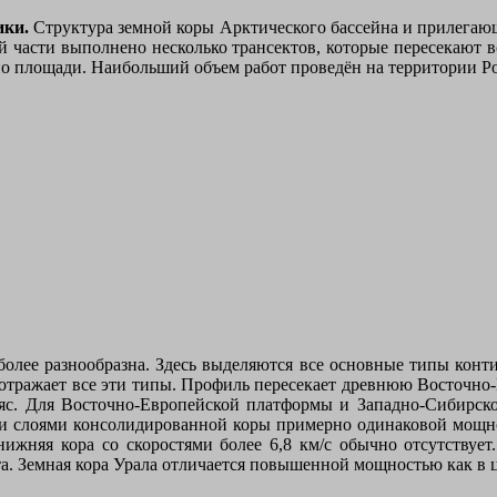
ики.
Структура земной коры Арктического бассейна и прилегаю
ой части выполнено несколько трансектов, которые пересекают
по площади. Наибольший объем работ проведён на территории Р
олее разнообразна. Здесь выделяются все основные типы контин
, отражает все эти типы. Профиль пересекает древнюю Восточ
с. Для Восточно-Европейской платформы и Западно-Сибирск
и слоями консолидированной коры примерно одинаковой мощн
нижняя кора со скоростями более 6,8 км/с обычно отсутствует
. Земная кора Урала отличается повышенной мощностью как в це