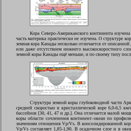
Кора Северо-Американского континента изучена 
часть материка практически не изучена. О структуре к
земная кора Канады несколько отличается от описанно
или даже отсутствием нижнего высокоскоростного сло
земной коры Канады ещё меньше, и по своему типу послед
Структура земной коры глубоководной части Арк
средней скоростью в кристаллической коре 6,0-6,5 км
бассейнов [30, 41, 47 и др.]. Она отличается малой мо
коры области сочленения континент–океан по профилю
значениям отношения Vp/Vs. В консолидированной коре
Vp/Vs составляет 1,85-1,90. В осадочном слое и в ок