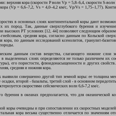
верхняя коpа (скоpости P волн Vp = 5,8–6,4, скорости S-волн Vs
я коpа (Vp = 6,6–7,2, Vs = 4,0–4,2 км/с, Vp/Vs = 1,75–1,77). К
оростях в основных слоях континентальной коры дают возможн
 их пород. Так, данные сверхглубокого бурения и изучени
при высоких РТ условиях [12, 44] позволяют следующим образом
о-гнейсовым, средняя кора, согласно данным по Кольской свер
кора, по данным исследований ксенолитов, гранулит-базитовая
 породы.
ическим данным состав вещества, слагающего нижние слои з
й в выделенных слоях определяются не только различием их со
атуры), его пористости, флюидонасыщенности и других свойств
няя, средняя и нижняя кора.
 выявили совершенно другой тип земной коры: ее толщина меняе
 осадки, второй - базальты, третий слой - в основном перидоти
теризуется скоростями сейсмических волн 6,6-7,2 км/с.
го бурения в океанах предполагается, что для океанической к
ьной коры очевидны и при сопоставлении их скоростных модел
ентальная кора весьма существенно отличается по значениям о