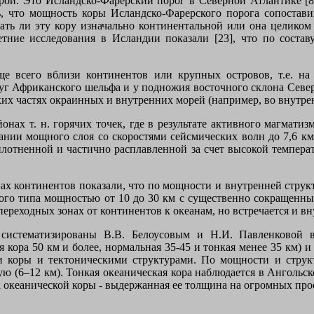
рой. Это Исландско-Фарерский порог в Северной Атлантике [8
ть, что мощность коры Исландско-Фарерского порога сопостави
ать ли эту кору изначально континентальной или она целиком 
етние исследования в Исландии показали [23], что по состав
ще всего вблизи континентов или крупных островов, т.е. н
руг Африканского шельфа и у подножия восточного склона Север
ких частях окраинных и внутренних морей (например, во внутр
онах т. н. горячих точек, где в результате активного магмати
ании мощного слоя со скоростями сейсмических волн до 7,6 км
плотненной и частично расплавленной за счет высокой температ
ах континентов показали, что по мощности и внутренней структ
ого типа мощностью от 10 до 30 км с существенно сокращен
переходных зонах от континентов к океанам, но встречается и в
систематизированы В.В. Белоусовым и Н.И. Павленковой 
кора 50 км и более, нормальная 35-45 и тонкая менее 35 км) и 
 коры и тектоническими структурами. По мощности и струк
ную (6–12 км). Тонкая океаническая кора наблюдается в Ангольс
па океанической коры - выдержанная ее толщина на огромных про