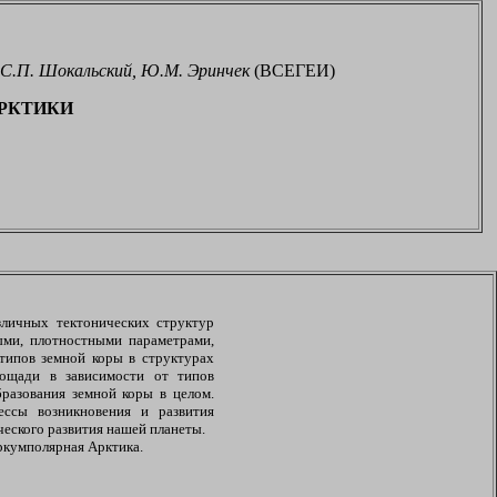
 С.П. Шокальский, Ю.М. Эринчек
(ВСЕГЕИ)
РКТИКИ
зличных тектонических структур
ыми, плотностными параметрами,
типов земной коры в структурах
лощади в зависимости от типов
разования земной коры в целом.
ессы возникновения и развития
ческого развития нашей планеты.
иркумполярная Арктика.