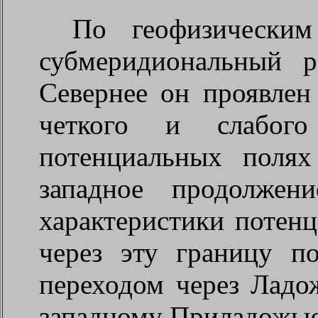
По геофизически
субмеридиональный р
Севернее он проявлен
четкого и слабог
потенциальных поля
западное продолжен
характеристики потен
через эту границу п
переходом через Ладо
западному Приладожью