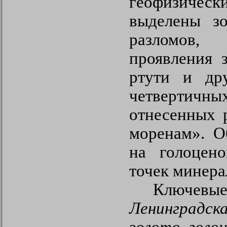
геофизич
выделены з
разломов,
проявления 
ртути и др
четвертич
отнесенных 
моренам». О
на голоцено
точек минера
Ключевы
Ленинградск