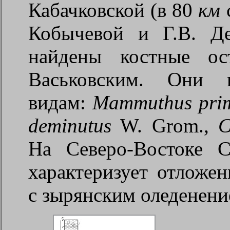
Кабачковской (в 80
км
с
Кобычевой и Г.В. Д
найдены костные ос
Васьковским. Они
видам
:
Mammuthus prim
deminutus
W. Grom.,
C
На Северо-Востоке 
характеризует отложе
с зырянским оледенени