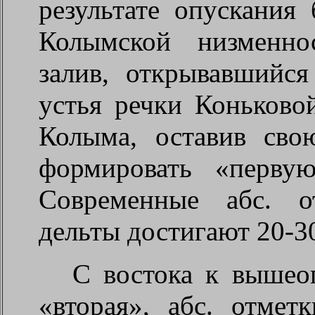
результате опускания
Колымской низменно
залив, открывавшийс
устья речки Коньково
Колыма, оставив сво
формировать «перву
Современные абс. о
дельты достигают 20-
С востока к вышео
«вторая», абс. отмет