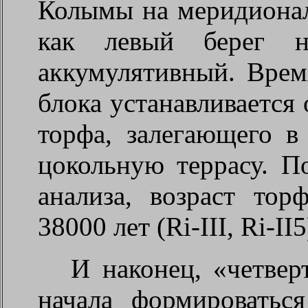
Колымы на меридиональ
как левый берег н
аккумулятивный. Врем
блока устанавливается 
торфа, залегающего в
цокольную террасу. П
анализа, возраст тор
38000 лет (
Ri
-
III
,
Ri
-
II
5
И наконец, «четвер
начала формироваться