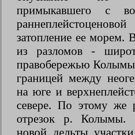
примыкавшего с во
раннеплейстоценово
затопление ее морем. 
из разломов - широ
правобережью Колымы 
границей между неог
на юге и верхнеплейс
севере. По этому же
отрезок р. Колымы.
новой дельты участк