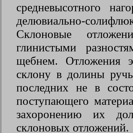
средневысотного наг
делювиально-соли
Склоновые отложени
глинистыми разност
щебнем. Отложения э
склону в долины ручь
последних не в сост
поступающего материа
захоронению их до
склоновых отложений.