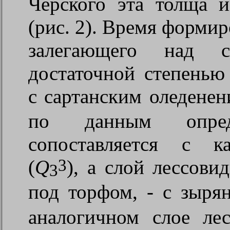
Черского эта толща и
(рис. 2). Время формир
залегающего над 
достаточной степенью
с сартанским оледенен
по данным опреде
сопоставляется с к
3
(
Q
), а слой лессови
3
под торфом, - с зыря
аналогичном слое ле