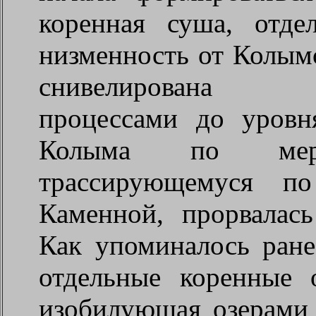
коренная суша, отд
низменность от Колымс
снивелирована эр
процессами до уровн
Колыма по мерид
трассирующемуся п
Каменной, прорвалась
Как упоминалось ране
отдельные коренные 
изобилующая озерами