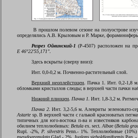
В прошлом полевом сезоне на полуострове изуча
определялись А.В. Крыловым и Р. Марке, фораминиферы
Разрез Ойвинский-1
(Р-4507) расположен на пр
E
46°22'55,171".
Здесь вскрыты (сверху вниз):
Инт. 0,0-0,2 м. Почвенно-растительный слой.
Верхний неоплейстоцен
. Пачка 1. Инт. 0,2-1,8
обломками кристаллов слюды; в верхней части пачки на
Нижний плиоцен
.
Пачка 1.
Инт. 1,8-3,2 м. Ритми
Пачка 2.
Инт. 3,2-5,6 м. Алевриты зеленовато-с
Astarte
sp
. В верхней части
c
галькой красноватых пегма
типичных для юго-востока п-ва и известняков карбон
обилием теплолюбивых:
Betula
ex
.
sect
.
Alba
e (
Betula grac
Rupl. -2%,
P. silvestris
Penn.- 1%.
Теплолюбивые
(10%
pseudogranulata
Glad.- 2%,
Juglans sieboldianiformis
Pan. -