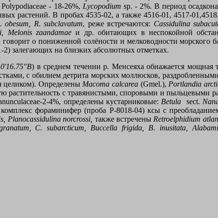
.
Polypodiaceae
- 18-26%,
Lycopodium
sp
. - 2%. В период осадко
вых растений. В пробах 4535-02, а также 4516-01, 4517-01,451
.
obesum
,
R
.
subclavatum
, реже встречаются:
Cassidulina subacut
i
,
Melonis
zaandamae
и др.
обитающих в неспокойной обстан
говорит о пониженной солёности и мелководности морского бас
-1-2) залегающих на близких абсолютных отметках.
10'16.75"В
) в среднем течении р. Менсеяха обнажается мощная 
стками, с обилием детрита морских моллюсков, раздробленными
я целиком). Определены
Macoma calcarea
(
Gmel
.),
Portlandia arct
ю растительность с травянистыми, споровыми и пыльцевыми р
anunculaceae
-2-4%, определены кустарниковые:
Betula
sect
.
Nan
 комплекс фораминифер
(
проба Р
-8018-04)
ксы
c
преобладание
is, Planocassidulina norcrossi,
также встречены
Retroelphidium atlan
m granatum, C. subarcticum, Buccella frigida, B. inusitata, Alabami