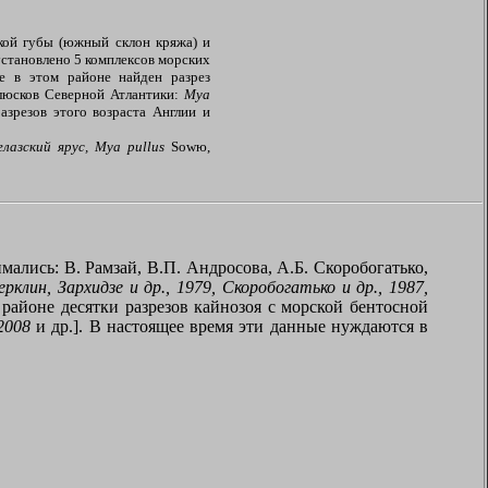
кой губы (южный склон кряжа) и
установлено 5 комплексов морских
е в этом районе найден разрез
люсков Северной Атлантики:
Mya
азрезов этого возраста Англии и
елазский ярус,
Mya pullus
Sow
ю,
лись: В. Рамзай, В.П. Андросова, А.Б. Скоробогатько,
рклин, Зархидзе и др., 1979, Скоробогатько и др., 1987,
районе десятки разрезов кайнозоя с морской бентосной
2008
и др.]. В настоящее время эти данные нуждаются в