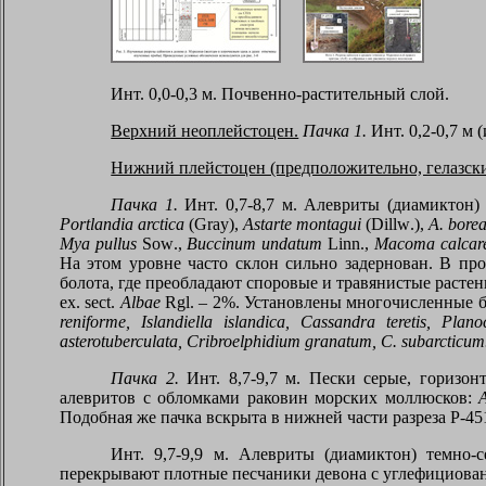
Инт. 0,0-0,3 м. Почвенно-растительный слой.
Верхний неоплейстоцен.
Пачка 1.
Инт. 0,2-0,7 м
Нижний плейстоцен (предположительно, гелазски
Пачка 1.
Инт. 0,7-8,7 м. Алевриты (диамиктон)
Portlandia arctica
(
Gray
),
Astarte montagui
(
Dillw
.),
A
.
borea
Mya pullus
Sow
.,
Buccinum undatum
Linn
.,
Macoma calcar
На этом уровне часто склон сильно задернован. В пр
болота, где преобладают споровые и травянистые расте
ex
.
sect
.
Albae
Rgl
. – 2%. Установлены многочисленные
reniforme
, Islandiella islandica, Cassandra teretis, Plan
asterotuberculata
,
Cribroelphidium granatum
,
C
.
subarcticum
Пачка 2.
Инт. 8,7-9,7 м. Пески серые, горизон
алевритов с обломками раковин мор
c
ких моллюсков:
A
Подобная же пачка вскрыта в нижней части разреза Р-451
Инт. 9,7-9,9 м. Алевриты (диамиктон) темно
перекрывают плотные песчаники девона с углефициова