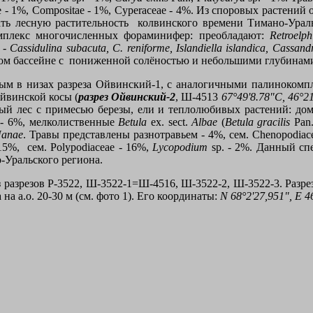
e - 1%, Compositae - 1%, Cyperaceae - 4%.
Из споровых растений 
ать лесную растительность колвинского времени Тимано-Ураль
омплекс многочисленных фораминифер: преобладают:
Retroelp
 -
Cassidulina subacuta
,
C
.
reniforme
,
Islandiella islandica
,
Cassandr
ом бассейне с
пониженной солёностью и небольшими глубинам
ым в низах разреза Ойвинский-1, с аналогичными палинокомп
йвинской косы (
разрез Ойвинский-2
, Ш-4513
67°49'8.78"С, 46°2
йный лес с примесью березы, ели и теплолюбивых растений: д
 - 6%, мелколиственные
Betula
ex
.
sect
.
Albae
(
Betula gracilis
Pan
anae
. Травы представлены разнотравьем - 4%, сем. С
henopodia
 15%, сем.
Polypodiaceae
- 16%,
Lycopodium
sp
. - 2%. Данный сп
-Уральского региона.
 разрезов Р-3522, Ш-3522-1=Ш-4516, Ш-3522-2, Ш-3522-3. Разре
на а.о. 20-30 м (см. фото 1). Его координаты:
N
68°2'27,951",
E
4