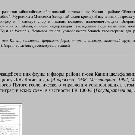
 разрезов кайнозойских образований востока п-ова Канин в районе Ойвинс
Рыбной, Мурсеяхи и Менсеяхи (северный склон кряжа). В изученных разрезах 
инифер и 4 спектра спор и пыльцы позднего плиоцена-голоцена. Впервы
усу – на р. Рыбная, обильно содержащий руководящие виды вымерших мол
(
Nyst
et
Westen
.),
Neptunea
striata
lyratodespecta
Strauch
характерные для р
-ова Канин, моллюски, фораминиферы, споры и пыльца, занклский ярус, г
n
),
Neptunea striata lyratodespecta
Strauch
ащейся в них фауны и флоры района п-ова Канин шельфа занима
цкий, Л.Я. Каган и др. [
Андросова, 1938, Мелетицкий, 1992, Ме
логов Пятого геологического управления установивших в этом 
атиграфических схем, в частности ГК-1000/3 [
Государственная, 