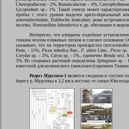
С
henopodiaceae - 2%, Ranunculaceae – 4%, Caryophyllasea
Lycopodium
sp
.- 1%. Такой спектр может характеризов
пробах с этого уровня выделен аркто-бореальный к
asterotuberbulata
,
Toddinella lenticulare
,
реже встречаются
incertus, Nonionell
in
a labrodorica
и др.
обитавшие в морск
Интересно, что алевриты подобные установленн
тонким чехлом пляжевых песков и слагают основание О
указывает, что на территории произрастал светлохво
Penn
. - 11%,
Picea tobolica
Pan
.,
P
.
abies
Linn
.,
Picea
sp
.
Corylus
sp
. – 2%,
Carya
sp
. - 1%., единично
Betula
sect
.
N
3%. Из споровых растений определены
Sphagnum
sp
. -
известной для колвинского (занклского) времени Тимано
Разрез Мурсеяха-1
является сводным и состоит из
берегу р. Мурсеяха в 3,2 км к востоку от сопки Юнсеседа 