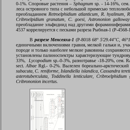
0-1%. Споровые растения –
Sphagnum
sp
. - 14-16%, сем
леса островного типа с небольшой примесью теплолюби
преобладанием
Retroelphidium atlanticum,
R
.
hyalinum
,
R
Cribroelpidium granatum
,
C
.
goesi
,
Astrononion galloway
преобладание эльфидиид над другими фораминиферами 
4537 коррелируется с песками разреза Рыбная-1 (Р-4568
В
разрезе Менсеяха-1
(
P
-8018
68° 5'29.44"С, 46°
единичными включениями гравия, мелкой гальки и, уча
породе и только наиболее мелкие раковины сохраняютс
установлены палиноспектры характеризующие тундрову
33%,
Lycopodium
sp
.-0-3%, разнотравье -18-20%, сем.
R
sect.
Albae
Rgl.- 0-2%.
Вылелен бореально
-
арктический
subacuta, C. reniforme, Islandiella islandica, Cassandra teret
asterotuberculata, Toddinella lenticulare, Cribroelphidiu
Cribrononion incertus.