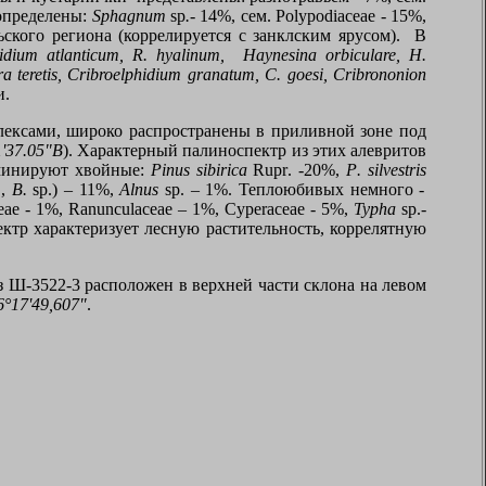
определены:
Sphagnum
sp
.-
14%, сем.
Polypodiaceae
- 15%,
ского региона (коррелируется с занклским ярусом).
В
hidium atlanticum,
R
.
hyalinum
,
Haynesina orbiculare
,
H
.
a teretis
,
Cribroelphidium granatum
,
C
.
goesi
, Cribrononion
и.
лексами, широко распространены в приливной зоне под
1'37.05"В
). Характерный палиноспектр из этих алевритов
оминируют хвойные:
Pinus sibiric
а
Rupr
. -20%,
P
.
silvestris
.,
B
.
sp
.) – 11%,
Alnus
sp
. – 1%. Теплоюбивых немного -
ceae
- 1%,
Ranunculaceae
– 1%,
Cyperaceae
- 5%,
Typha
sp
.-
ектр характеризует лесную растительность, коррелятную
з Ш-3522-3 расположен в верхней части склона на левом
6°17'49,607"
.