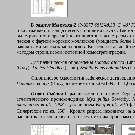
В
разрезе Менсеяха-2
(
P
-8077
68°2'48.33"С, 46° 7
прослеживается толща песков с обилием фауны. Так на 
выветривания с дресвой красноцветных выветрелых ск
песков с фауной морских моллюсков (мощность более 1
раковинами морских моллюсков. Встречен скальный н
методом стронциевой изотопной хемостратиграфии.
Для пачки песков определены
Hiatella arctica
(
Lin
(
Gray
),
Arctica islandica
(Linn.),
Semibalanus balanoides
(
Li
Стронциевое хемостратиграфическое датировани
Balanus crenatus
(
Brug
.) на щебне из пробы 8092-1 - 1,05
Разрез Рыбная-1
расположен на правом берегу
атлантического происхождения:
Mya pullus
Sowerby
,
N
Simonarsen et al., 1998
c
уточнением
King et al., 2016
].
0
Силартехой по аз. 358
. Кровля разреза находится на 
расчисток скореллированы по трём нижним прослоям с 