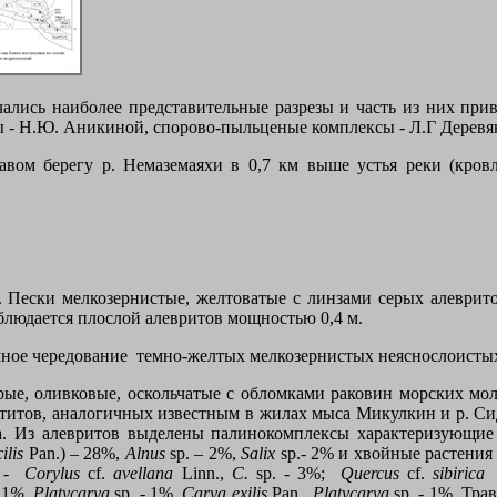
лись наиболее представительные разрезы и часть из них привод
 - Н.Ю. Аникиной, спорово-пыльценые комплексы - Л.Г Деревя
авом берегу р. Немаземаяхи в 0,7 км выше устья реки (кровл
 м. Пески мелкозернистые, желтоватые с линзами серых алеври
блюдается плослой алевритов мощностью 0,4 м.
чное чередование темно-желтых мелкозернистых неяснослоистых п
ерые, оливковые, оскольчатые с обломками раковин морских мо
титов, аналогичных известным в жилах мыса Микулкин и р. Си
а. Из алевритов выделены палинокомплексы характеризующие
ilis
Pan.) – 28%,
Alnus
sp. – 2%,
Salix
sp.- 2%
и хвойные растени
) -
Corylus
cf.
avellana
Linn.,
C.
sp. - 3%;
Quercus
cf.
sibirica
P
 1
%, Platycarya
sp. - 1%,
Carya exilis
Pan.,
Platycarya
sp. - 1%.
Трав