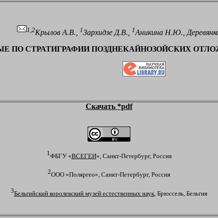
1,2
1
1
Крылов А.В.,
Зархидзе Д.В.,
Аникина Н.Ю., Деревянко
Е ПО СТРАТИГРАФИИ ПОЗДНЕКАЙНОЗОЙСКИХ ОТЛО
Скачать *pdf
1
ФБГУ «
ВСЕГЕИ
»,
Санкт-Петербург, Россия
2
ООО «Поляргео»,
Санкт-Петербург, Россия
3
Бельгийский королевский музей естественных наук
,
Брюссель, Бельгия