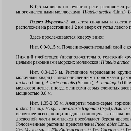
В 0,5 км вверх по течению реки расположен р
многочисленными моллюсками:
Hiatella arctica
(
Linn
.),
L
Разрез Мурсеяха-2
является сводным и состоит 
расположен на расстоянии 1,2 км вверх от устья левого
Здесь прослеживаются (сверху вниз):
Инт. 0,0-0,15 м. Почвенно-растительный слой с 
Нижний плейстоцен (предположительно, гелазский яру
целыми раковинами морских моллюсков:
Hiatella arctica
Инт. 0,3-1,35 м. Ритмичное чередование круп
молочный кварц) с многочисленными обломками рак
arctica
(
Linn
.),
Astarte borealis
(
Schum
.),
A
.
montagui
(
Dill
мелкозернистые, иногда с линзами серых слоистых але
мощностью 0,8 м.
Инт. 1,35-2,85 м. Алевриты темно-серые, горизо
arctica
(
Linn
.),
H
.
sp
.,
Laevastarte trigonata
(
Nyst
),
Astarte
s
вероятнее всего, конца позднего плиоцена - начала эо
древесной части комплекса преобладает береза древо
Голосеменные растения представлены
Picea abies
Linn
.,
5%,
Myrica
sp
.- 1-2%,
Platycarya
sp
.- 0-1%,
Carya
sp.- 0-1