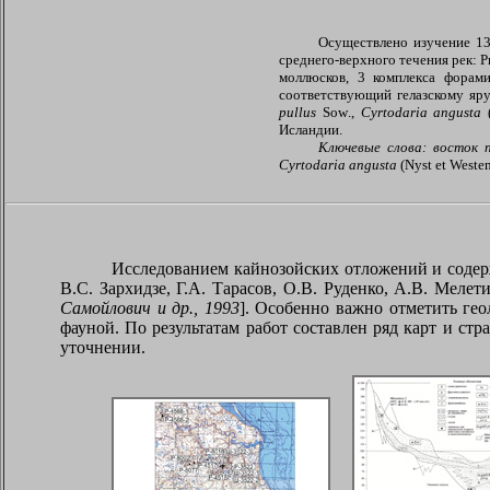
Осуществлено изучение 13
среднего-верхного течения рек: 
моллюсков, 3 комплекса форам
соответствующий гелазскому яр
pullus
Sow
.,
Cyrtodaria
angusta
Исландии.
Ключевые слова: восток п
Cyrtodaria angusta
(
Nyst et Weste
Исследованием кайнозойских отложений и содерж
В.С. Зархидзе, Г.А. Тарасов, О.В. Руденко, А.В. Мелети
Самойлович и др., 1993
]. Особенно важно отметить гео
фауной. По результатам работ составлен ряд карт и стр
уточнении.