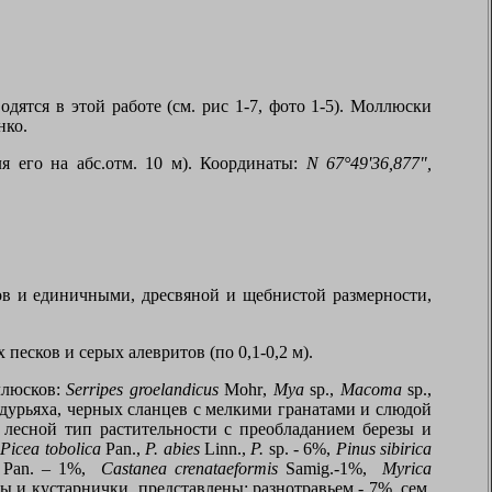
ятся в этой работе (см. рис 1-7, фото 1-5). Моллюски
нко.
я его на абс.отм. 10 м). Координаты:
N
67°49'36,877",
тов и единичными, дресвяной и щебнистой размерности,
есков и серых алевритов (по 0,1-0,2 м).
ллюсков:
Serripes groelandicus
Mohr
,
Mya
sp
.,
Macoma
sp
.,
дурьяха, черных сланцев с мелкими гранатами и слюдой
 лесной тип растительности с преобладанием березы и
я
Picea tobolica
Pan.,
P. abies
Linn.,
P.
sp. - 6%,
Pinus sibiric
а
an. – 1%,
Castanea crenataeformis
Samig.-1%,
Myrica
ы и кустарнички
представлены
:
разнотравьем
- 7%,
сем
.