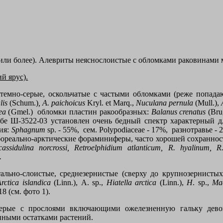
 (или более). Алевриты неяснослоистые с обломками раковинами
й ярус).
 темно-серые, оскольчатые с частыми обломками (реже попад
lis
(
Schum
.)
,
A
.
paichoicus
Kryl
.
et Marq
.,
Nuculana pernula
(
Mull
.),
ea
(
Gmel
.) обломки пластин ракообразных
:
Balanus crenatus
(Brug
обе Ш-3522-03 установлен очень бедный спектр характерный дл
ния:
Sphagnum
sp
. - 55%, сем.
Polypodiaceae
- 17%, разнотравье - 
бореально-арктические фораминиферы, часто хорошей сохраннос
ocassidulina norcrossi,
Retroelphidium atlanticum
,
R
.
hyalinum
,
R
.
тально-слоистые, среднезернистые (сверху до крупнозернисты
rctica islandica
(
Linn
.),
A
.
sp
.,
Hiatella arctica
(
Linn
.),
H
.
sp
.,
Ma
8 (см. фото 1).
-серые с прослоями включающими ожелезненную гальку дев
нными остатками растений.