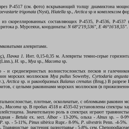
азрез
P
-4517 (см. фото) вскрывающий толщу диамиктона мощно
aevastarte
trigonata
(
Nyst
),
Hiatella
sp
.,
Arctica
sp
и комплексом фор
из скореллированных составляющих Р-4535, Р-4536, Р-4537 (
 притока р. Мурсеяхи, координаты:
N
68°2'19,536",
E
46°16'18,55".
комковатыми алевритами.
с).
Пачка 1.
Инт. 0,15-0,35 м. Алевриты темно-серые горизонт
(
Linn
.),
H
.
sp
.,
Mya
sp
.,
Macoma
sp
.
но - и среднезернистых волнистослоистых песков и галечник
овин морских моллюсков
Mya pullus
Sowerby
,
Cyrtodaria angusta
w
.),
Arctica
sp
. и ракообразных
Balanus crenatus
(
Brug
.) В разрезе
вритов, с целыми раковинами морских моллюсков (в прижизненн
нтальнослоистые, плотные, оскольчатые, с обломками раковин м
p
.,
Macoma
sp
. В пробах 4518 и 4535-02 установлены спектры х
плейстоцена. Значительную роль в спектрах играют травянисты
видная -
Betula
ex
.
sect
.
Albae
- 13-20%, ольха -
Alnus
sp
. – 0-9
P
.
sp
. - 5-11%,
Pinus sibirica
Rupr
.- 8-9%,
P
.
silvestris
Penn
. -4-5%
%. Травянистые ра
c
тения: разнотравье - 5-8%, сем.
Chenopodiacea