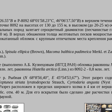
'26.55"В
и Р-8092
68°01'58.23"С, 46°06'17.50"В
) в верхнем течени
точке 8092 на высотах от 130 до 155 м, в высоком (до 20-25 м
альных пород залегает сероцветный диамиктон (песчанистые г
0 м). В верхах обнажения толща желтоватых песков мощностью
еокатанный обломок с крупным отпечатком места крепления р
n
.),
Spisula ellipica
(
Brown
),
Macoma balthica padimeica
Merkl
.
et Za
nn
.).
е (выполнено А.Б.
Кузнецовым (ИГГД РАН) обломка раковины
 млн. лет, раковины
Hiatella arctica
(
Linn
.) из 8092-2 - 0,8
млн. лет.
 р. Рыбная (
N
68°8'56,40",
E
45°54'53,67"
). Этот разрез со
eptunea striata lyratodespecta
Strauch
,
Cyrtodaria angusta
(
Nyst 
Разрез расположен в пределах широкого холма в 4 км от верши
абс. отм. 40 м. Для его вскрытия было сделано две расчистки (
фауной.