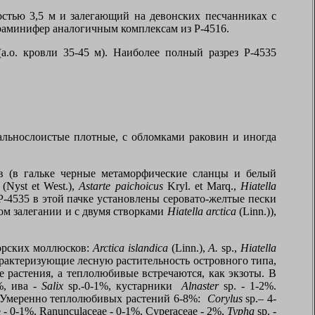
стью 3,5 м и залегающий на девонских песчанниках с
аминифер аналогичным комплексам из Р-4516.
а.о. кровли 35-45 м). Наиболее полный разрез Р-4535
альнослоистые плотные, с обломками раковин и иногда
ов (в гальке черные метаморфические сланцы и белый
(
Nyst et West
.),
Astarte paichoicus
Kryl
.
et Marq
.,
Hiatella
 Р-4535 в этой пачке установлены серовато-желтые пески
ом залегании и с двумя створками
Hiatella arctica
(
Linn
.)),
ор
c
ких моллюсков:
Arctica islandica
(
Linn
.),
A
.
sp
.,
Hiatella
арактеризующие лесную растительность островного типа,
е растения, а теплолюбивые встречаются, как экзоты. В
%, ива -
Salix
sp
.-0-1%, кустарники
Alnaster
sp
. - 1-2%.
. Умеренно теплолюбивых растений 6-8%:
Corylus
sp
.– 4-
e
- 0-1%,
Ranunculaceae
- 0-1%,
Cyperaceae
- 2%,
Typha
sp
. -