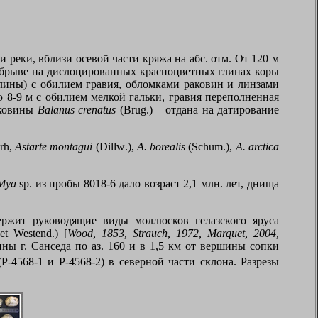
и реки, вблизи осевой части кряжа на абс. отм. От 120 м
) обрыве на дислоцированных красноцветных глинах коры
лины) с обилием гравия, обломками раковин и линзами
 8-9 м с обилием мелкой гальки, гравия переполненная
аковины
Balanus crenatus
(
Brug
.) – отдана на датирование
rh
,
Astarte montagui
(
Dillw
.),
A
.
borealis
(
Schum
.),
A
.
arctica
Mya
sp
. из пробы 8018-6 дало возраст 2,1 млн. лет, днища
держит руководящие виды моллюсков гелазского яруса
et Westend
.)
[
Wood, 1853, Strauch, 1972, Marquet, 2004,
ны г. Санседа по аз. 160 и в 1,5 км от вершины сопки
Р-4568-1 и Р-4568-2) в северной части склона. Разрезы