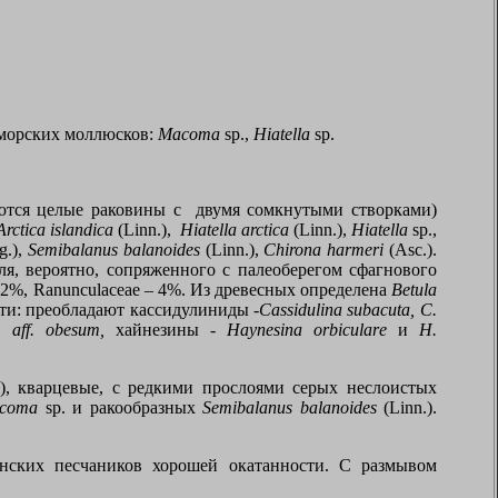
 морских моллюсков:
Macoma
sp
.,
Hiatella
sp
.
аются целые раковины с двумя сомкнутыми створками)
Arctica islandica
(
Linn
.),
Hiatella arctica
(
Linn
.),
Hiatella
sp
.,
.),
Semibalanus balanoides
(Linn.),
Chirona harmeri
(Asc.).
я, вероятно, сопряженного с палеоберегом сфагнового
22%,
Ranunculaceae
– 4%. Из древесных определена
Betula
ти: преобладают кассидулиниды -
Cassidulina subacuta,
C
.
.
aff
.
obesum
,
хайнезины
-
Haynesina orbicular
е
и
H
.
х), кварцевые, с редкими прослоями серых неслоистых
coma
sp
. и ракообразных
Semibalanus balanoides
(
Linn
.).
онских песчаников хорошей окатанности. С размывом