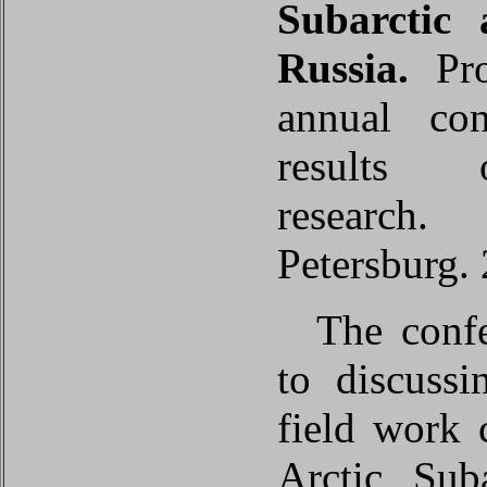
Subarctic
Russia.
Pro
annual co
results 
research.
Petersburg.
The confe
to discussi
field work 
Arctic, Sub