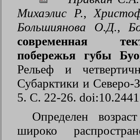
Михаэлис Р.
,
Христофо
Большиянова О.Д.
,
Бо
современная тек
побережья губы Буо
Рельеф и четвертич
Субарктики и Северо-
5. С. 22-26.
doi:10.244
Определен возраст
широко распростра