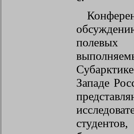
Конфере
обсуждени
полев
выполняем
Субарктик
Западе Рос
представл
исследова
студентов