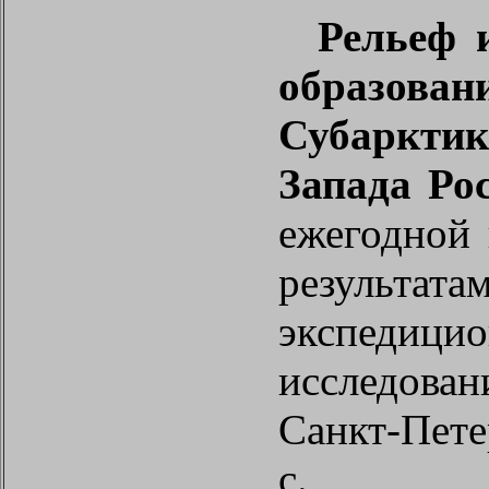
Рельеф 
образова
Субаркти
Запада Рос
ежегодной
результата
экспедици
исследова
Санкт-Пете
с.