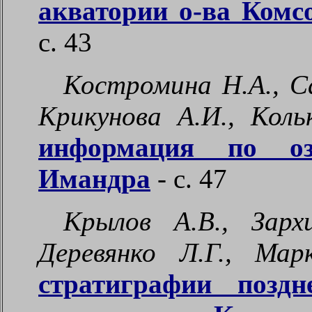
акватории о-ва Комс
с.
43
Костромина Н.А., Са
Крикунова А.И., Коль
информация по оз
Имандра
- с.
47
Крылов А.В., Зарх
Деревянко Л.Г., Ма
стратиграфии поздн