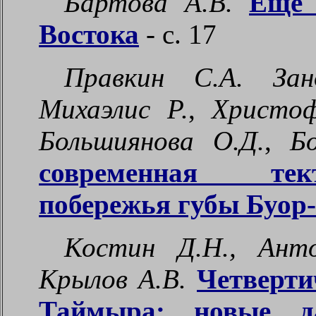
Бартова А.В.
Ещё 
Востока
- с.
17
Правкин С.А. Зан
Михаэлис Р.
,
Христофо
Большиянова О.Д.
,
Бо
современная тек
побережья губы Буор
Костин Д.Н., Анто
Крылов А.В.
Четверти
Таймыра: новые да