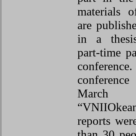
materials o
are publish
in a thesi
part-time pa
conferenc
conferenc
Marc
“VNIIOkea
reports wer
than 30 peo