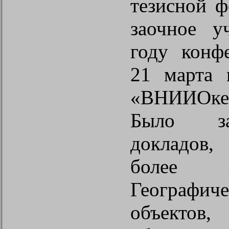
тезисной 
заочное у
году конф
21 марта 
«ВНИИОкеа
Было з
докладов,
более 
Географи
объект