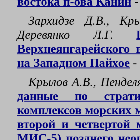
востока п-ова Канин
-
Зархидзе Д.В., Кр
Деревянко Л.Г.
Верхнеянгарейского
на Западном Пайхое
-
Крылов А.В.,
Пенделя
данные по страти
комплексов морских 
второй и четвертой
МИС-5) позднего нео