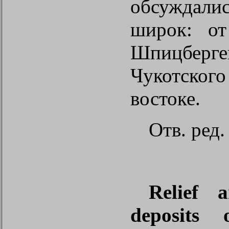
обсужда
широк: от
Шпицберге
Чукотского
востоке.
Отв
.
ред
.
Relief 
deposits 