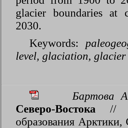
glacier boundaries at c
2030.
Keywords:
paleogeo
level, glaciation, glacie
Бартова А
Северо-Востока
// Р
образования Арктики, 