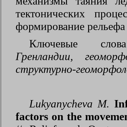
механизмы таяния ле
тектонических проц
формирование рельефа
Ключевые сл
Гренландии, геоморф
структурно-геоморфоло
Lukyanycheva M.
In
factors on the movemen