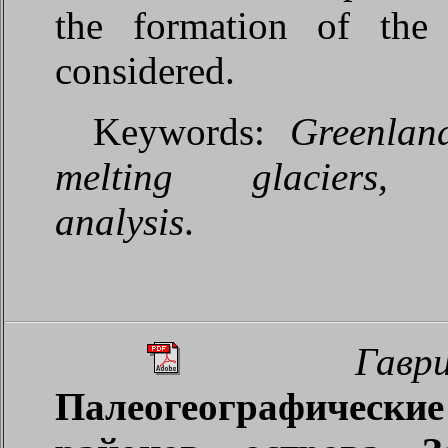
the formation of the 
considered.
Keywords:
Greenlan
melting glaciers, st
analysis
.
Гавр
Палеогеографически