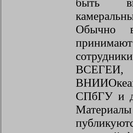
быть в
камерал
Обычно в
приним
сотруд
ВСЕГЕИ,
ВНИИОкеан
СПбГУ и д
Материал
публикуютс