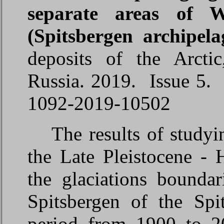
separate areas of W
(Spitsbergen archipela
deposits of the Arcti
Russia.
2019.
Issue
5
1092-
2019
-1
0
5
02
The results of studyi
the Late Pleistocene - 
the glaciations boundar
Spitsbergen of the Spi
period from 1900 to 20