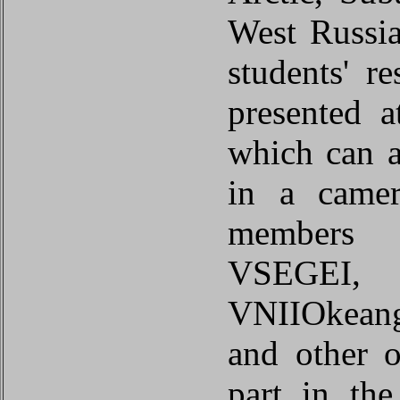
West Russia
students' r
presented a
which can a
in a camer
members
VSEGEI,
VNIIOkean
and other o
part in the