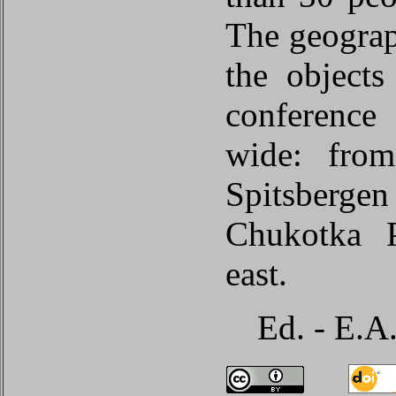
The geograp
the objects
conference
wide: fro
Spitsbergen 
Chukotka P
east.
Ed. - E.A