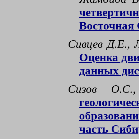
четверти
Восточная 
Сивцев Д.Е.,
Оценка дв
данных дис
Сизов О.С
геологич
образован
часть Сиби