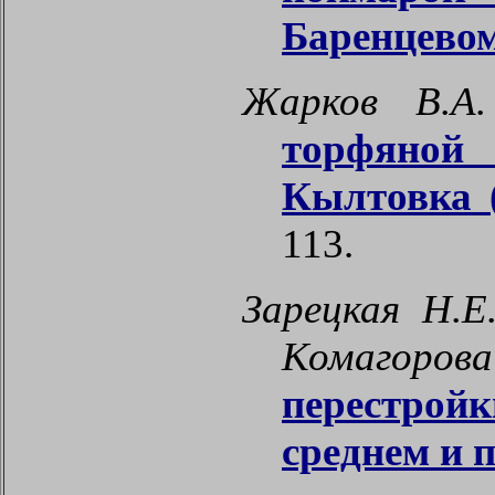
Баренцево
Жарков В.
торфяной
Кылтовка 
113.
Зарецкая Н.Е
Комагоро
перестрой
среднем и 