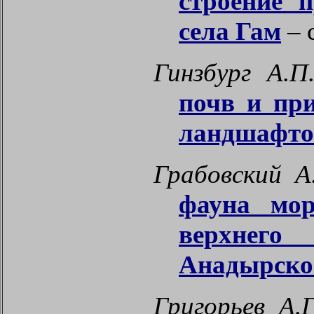
строение 
села Гам
– с
Гинзбург А.П
почв и пр
ландшафто
Грабовский А
фауна мор
верхнего
Анадырског
Григорьев А.