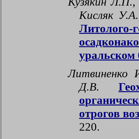
Кузякин Л.П.,
Кисляк У.А.
Литолог
осадконако
уральском 
Литвиненко И
Д.В.
Гео
органичес
отрогов во
220.