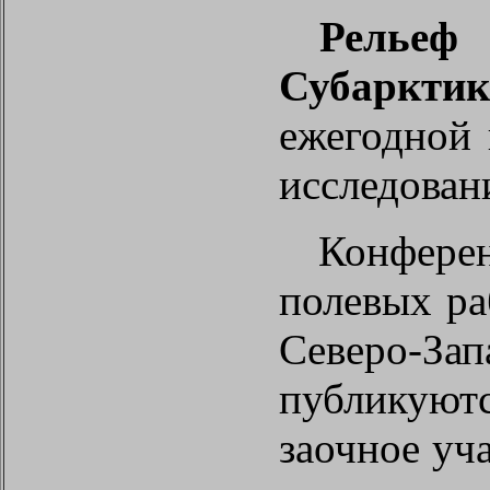
Рельеф
Субаркти
ежегодной 
исследовани
Конфере
полевых ра
Северо-З
публикуют
заочное уч