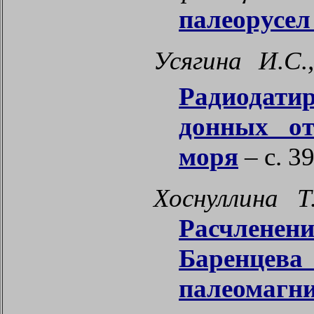
палеорусел
Усягина И.С.
Радиодат
донных от
моря
– с. 3
Хоснуллина Т
Расчленени
Баренцев
палеомагн