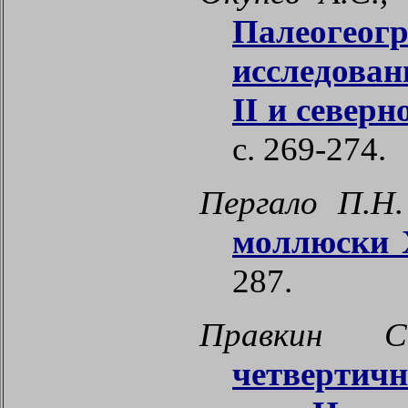
Палеоге
исследован
II
и северн
с. 269-274.
Пергало П.Н
моллюски 
287.
Правкин С.
четвертич