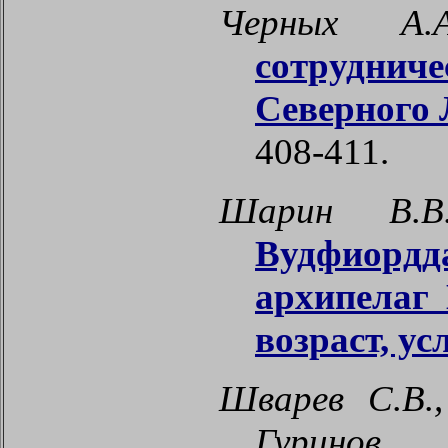
Черных А.А
сотруднич
Северного 
408-411.
Шарин В
Вудфиорд
архипелаг 
возраст, у
Шварев С.В.,
Гурино