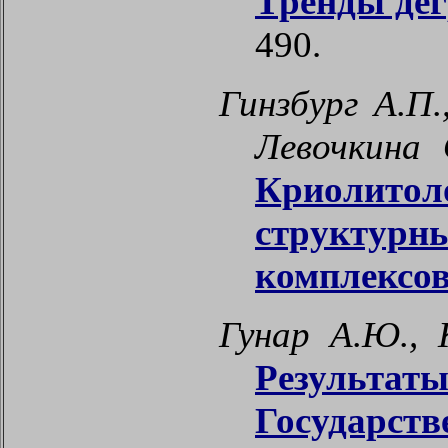
Тренды де
490.
Гинзбург А.П.
Левочкина 
Криолитол
структур
комплексов
Гунар А.Ю., 
Результа
Государс