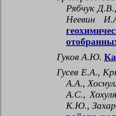
Рябчук Д.В.
Неевин И
геохимич
отобранных
Гуков А.Ю.
Ка
Гусев Е.А., К
А.А., Хосну
А.С., Хохул
К.Ю., Захар