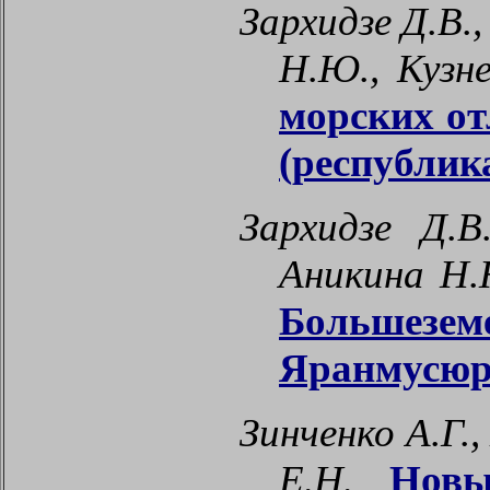
Зархидзе Д.В.,
Н.Ю., Кузне
морских от
(республик
Зархидзе Д.В
Аникина Н.
Большезе
Яранмусюр,
Зинченко А.Г.,
Е.Н.
Новы