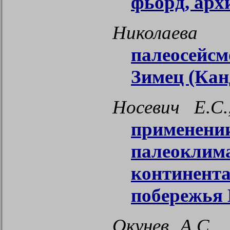
фьорд, арх
Николае
палеосейсм
Зимец (Кан
Носевич Е.С
примене
палеоклим
континент
побережья 
Окунев А.С.,