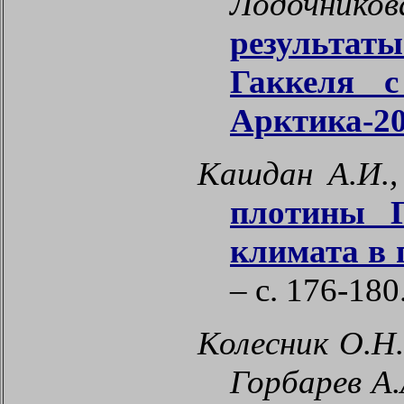
Лодочников
результат
Гаккеля 
Арктика-2
Кашдан A.И.,
плотины Г
климата в 
– с. 176-180
Колесник О.Н.
Горбарев А