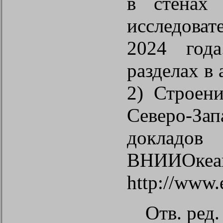
в стенах 
исследова
2024 года
разделах в
2) Строен
Северо-За
докладов
ВНИИОкеан
http://www.
Отв
.
ред
.