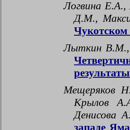
Логвина Е.А.,
Д.М., Макс
Чукотском
Лыткин В.М.,
Четвертич
результаты
Мещеряков Н.
Крылов А.А
Денисова А
западе Яма