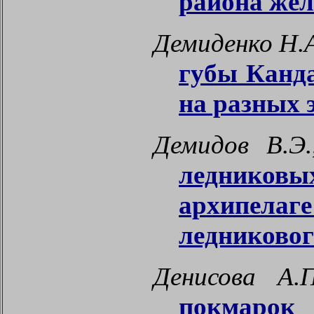
района жел
Демиденко Н.
губы Канда
на разных 
Демидов В.Э.
ледников
архипелаге
ледниковог
Денисова А.
покмаро