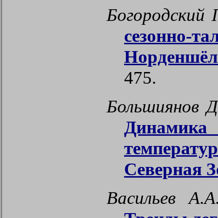
Богородский П
сезонно-т
Норденшёл
475.
Большиянов Д
Динамика
температу
Северная З
Васильев А.А