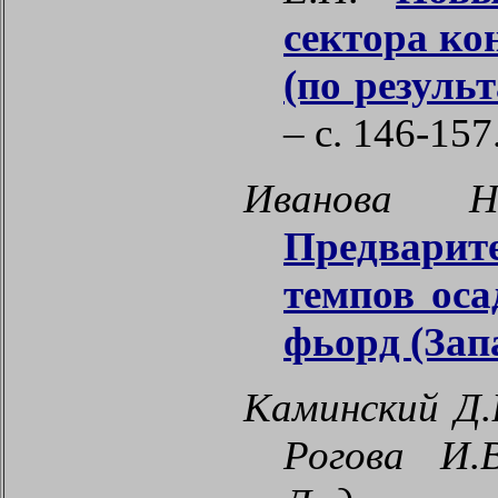
сектора ко
(по резуль
– с. 146-157
Иванова Н
Предварит
темпов оса
фьорд (За
Каминский Д.В
Рогова И.В