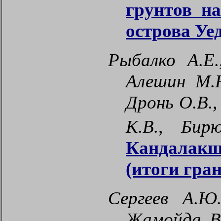
грунтов н
острова Уе
Рыбалко А.Е.
Алешин М.Ю
Дронь О.В.,
К.В., Бир
Кандалак
(итоги гра
Сергеев А.Ю.
Жамойда В