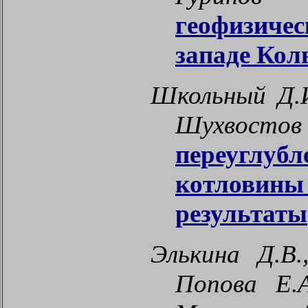
геофизичес
западе Кол
Школьный Д.И.
Шухвос
переуглуб
котловины
результаты
Элькина Д.В.
Попова Е.А