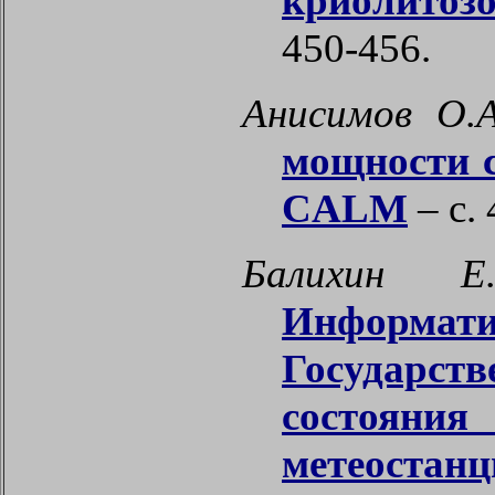
криолитоз
450-456.
Анисимов О.А
мощности с
CALM
– с.
Балихин Е
Информати
Государс
состояни
метеостанц