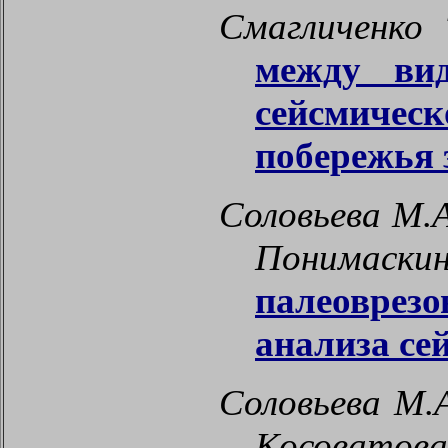
Смагличенко 
между ви
сейсмичес
побережья 
Соловьева М.А
Понимаски
палеоврез
анализа се
Соловьева М.А
Косоватова